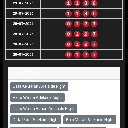
1
1
8
0
29-07-2026
1
1
8
0
29-07-2026
0
1
2
7
28-07-2026
0
1
2
7
28-07-2026
0
1
2
7
28-07-2026
0
1
2
7
28-07-2026
POST TERKAIT
Data Keluaran Adelaide Night
Paito Warna Adelaide Night
Paito Warna Harian Adelaide Night
Data Paito Adelaide Night
Bola Merah Adelaide Night