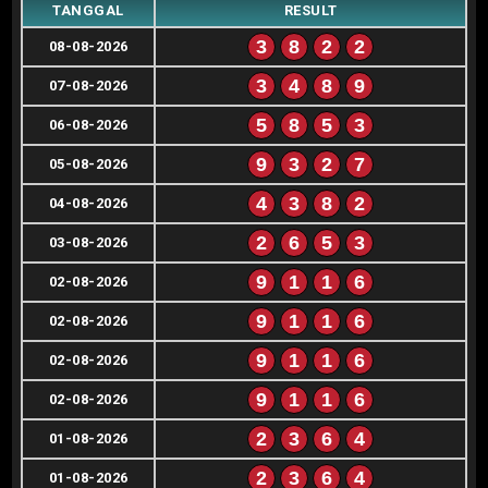
TANGGAL
RESULT
3
8
2
2
08-08-2026
3
4
8
9
07-08-2026
5
8
5
3
06-08-2026
9
3
2
7
05-08-2026
4
3
8
2
04-08-2026
2
6
5
3
03-08-2026
9
1
1
6
02-08-2026
9
1
1
6
02-08-2026
9
1
1
6
02-08-2026
9
1
1
6
02-08-2026
2
3
6
4
01-08-2026
2
3
6
4
01-08-2026