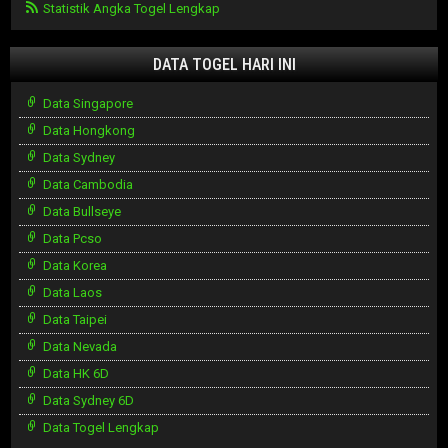
Statistik Angka Togel Lengkap
DATA TOGEL HARI INI
Data Singapore
Data Hongkong
Data Sydney
Data Cambodia
Data Bullseye
Data Pcso
Data Korea
Data Laos
Data Taipei
Data Nevada
Data HK 6D
Data Sydney 6D
Data Togel Lengkap