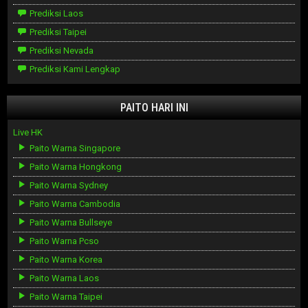
Prediksi Laos
Prediksi Taipei
Prediksi Nevada
Prediksi Kami Lengkap
PAITO HARI INI
Live HK
Paito Warna Singapore
Paito Warna Hongkong
Paito Warna Sydney
Paito Warna Cambodia
Paito Warna Bullseye
Paito Warna Pcso
Paito Warna Korea
Paito Warna Laos
Paito Warna Taipei