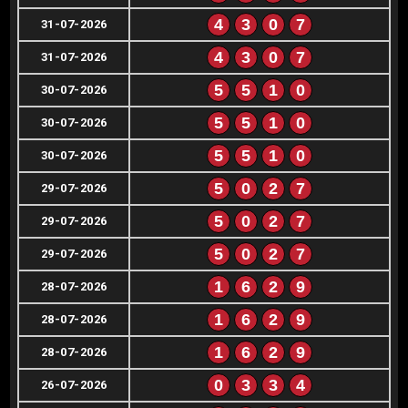
4
3
0
7
31-07-2026
4
3
0
7
31-07-2026
5
5
1
0
30-07-2026
5
5
1
0
30-07-2026
5
5
1
0
30-07-2026
5
0
2
7
29-07-2026
5
0
2
7
29-07-2026
5
0
2
7
29-07-2026
1
6
2
9
28-07-2026
1
6
2
9
28-07-2026
1
6
2
9
28-07-2026
0
3
3
4
26-07-2026