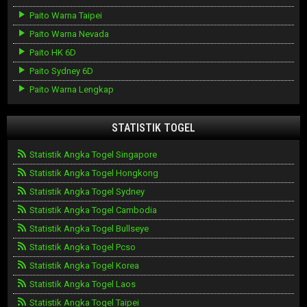
Paito Warna Taipei
Paito Warna Nevada
Paito HK 6D
Paito Sydney 6D
Paito Warna Lengkap
STATISTIK TOGEL
Statistik Angka Togel Singapore
Statistik Angka Togel Hongkong
Statistik Angka Togel Sydney
Statistik Angka Togel Cambodia
Statistik Angka Togel Bullseye
Statistik Angka Togel Pcso
Statistik Angka Togel Korea
Statistik Angka Togel Laos
Statistik Angka Togel Taipei