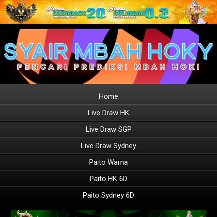
Home
Live Draw HK
Live Draw SGP
Live Draw Sydney
Paito Warna
Paito HK 6D
Paito Sydney 6D