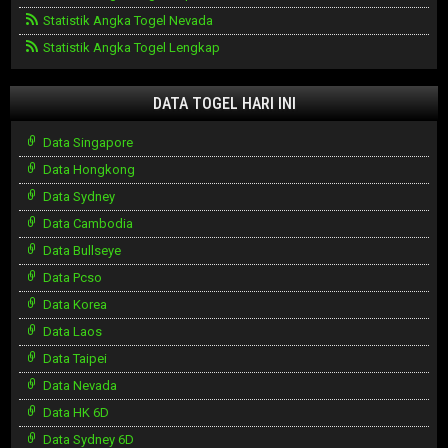
Statistik Angka Togel Nevada
Statistik Angka Togel Lengkap
DATA TOGEL HARI INI
Data Singapore
Data Hongkong
Data Sydney
Data Cambodia
Data Bullseye
Data Pcso
Data Korea
Data Laos
Data Taipei
Data Nevada
Data HK 6D
Data Sydney 6D