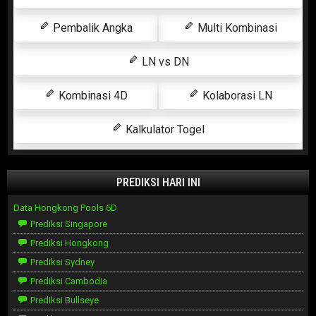
Pembalik Angka
Multi Kombinasi
LN vs DN
Kombinasi 4D
Kolaborasi LN
Kalkulator Togel
PREDIKSI HARI INI
Data Hongkong Pools 6D
Prediksi Singapore
Prediksi Hongkong
Prediksi Sydney
Prediksi Cambodia
Prediksi Bullseye