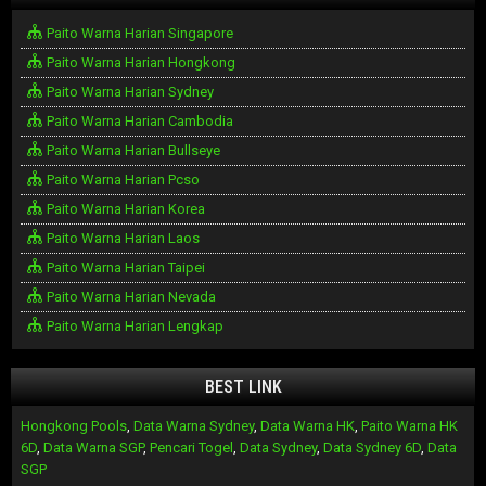
Paito Warna Harian Singapore
Paito Warna Harian Hongkong
Paito Warna Harian Sydney
Paito Warna Harian Cambodia
Paito Warna Harian Bullseye
Paito Warna Harian Pcso
Paito Warna Harian Korea
Paito Warna Harian Laos
Paito Warna Harian Taipei
Paito Warna Harian Nevada
Paito Warna Harian Lengkap
BEST LINK
Hongkong Pools
,
Data Warna Sydney
,
Data Warna HK
,
Paito Warna HK
6D
,
Data Warna SGP
,
Pencari Togel
,
Data Sydney
,
Data Sydney 6D
,
Data
SGP