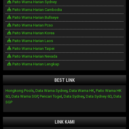
Paito Warna Harian Sydney
Paito Warna Harian Cambodia
Paito Warna Harian Bullseye
Paito Warna Harian Pcso
Paito Warna Harian Korea
Paito Warna Harian Laos
Paito Warna Harian Taipei
Paito Warna Harian Nevada
Paito Warna Harian Lengkap
BEST LINK
Hongkong Pools
,
Data Warna Sydney
,
Data Warna HK
,
Paito Warna HK
6D
,
Data Warna SGP
,
Pencari Togel
,
Data Sydney
,
Data Sydney 6D
,
Data
SGP
LINK KAMI