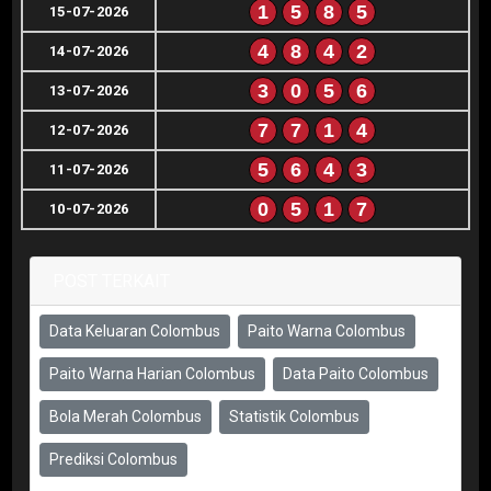
1
5
8
5
15-07-2026
4
8
4
2
14-07-2026
3
0
5
6
13-07-2026
7
7
1
4
12-07-2026
5
6
4
3
11-07-2026
0
5
1
7
10-07-2026
POST TERKAIT
Data Keluaran Colombus
Paito Warna Colombus
Paito Warna Harian Colombus
Data Paito Colombus
Bola Merah Colombus
Statistik Colombus
Prediksi Colombus