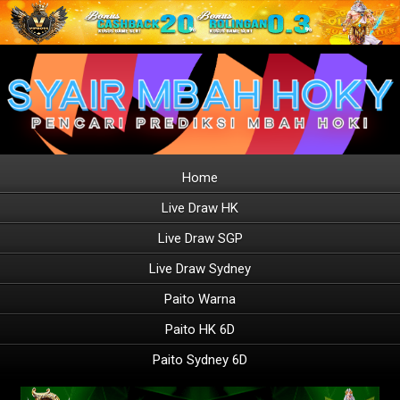
Home
Live Draw HK
Live Draw SGP
Live Draw Sydney
Paito Warna
Paito HK 6D
Paito Sydney 6D