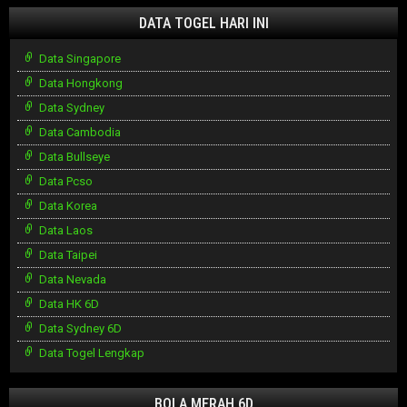
DATA TOGEL HARI INI
Data Singapore
Data Hongkong
Data Sydney
Data Cambodia
Data Bullseye
Data Pcso
Data Korea
Data Laos
Data Taipei
Data Nevada
Data HK 6D
Data Sydney 6D
Data Togel Lengkap
BOLA MERAH 6D