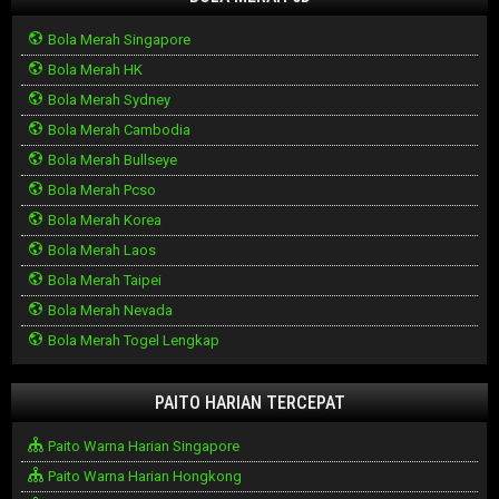
Bola Merah Singapore
Bola Merah HK
Bola Merah Sydney
Bola Merah Cambodia
Bola Merah Bullseye
Bola Merah Pcso
Bola Merah Korea
Bola Merah Laos
Bola Merah Taipei
Bola Merah Nevada
Bola Merah Togel Lengkap
PAITO HARIAN TERCEPAT
Paito Warna Harian Singapore
Paito Warna Harian Hongkong