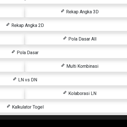
Rekap Angka 3D
Rekap Angka 2D
Pola Dasar All
Pola Dasar
Multi Kombinasi
LN vs DN
Kolaborasi LN
Kalkulator Togel