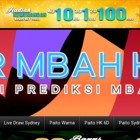
Live Draw Sydney
Paito Warna
Paito HK 6D
Paito Syd