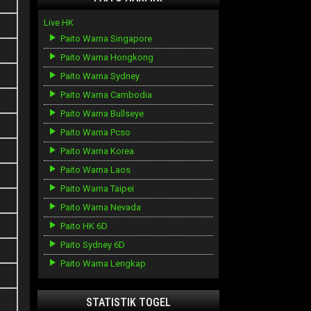
Live HK
Paito Warna Singapore
Paito Warna Hongkong
Paito Warna Sydney
Paito Warna Cambodia
Paito Warna Bullseye
Paito Warna Pcso
Paito Warna Korea
Paito Warna Laos
Paito Warna Taipei
Paito Warna Nevada
Paito HK 6D
Paito Sydney 6D
Paito Warna Lengkap
STATISTIK TOGEL