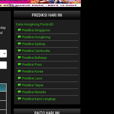
PREDIKSI HARI INI
Data Hongkong Pools 6D
dday
Prediksi Singapore
ul
Prediksi Hongkong
Prediksi Sydney
Prediksi Cambodia
Prediksi Bullseye
Prediksi Pcso
Prediksi Korea
Prediksi Laos
Prediksi Taipei
Prediksi Nevada
Prediksi Kami Lengkap
PAITO HARI INI