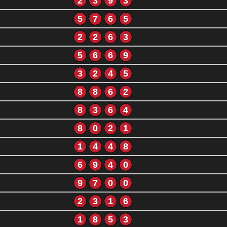
2
3
9
3
5
7
6
5
2
2
6
3
5
6
6
9
3
2
4
5
8
8
6
2
8
3
6
4
8
0
2
1
1
4
4
8
6
9
4
0
9
7
0
0
2
3
1
6
1
8
5
3