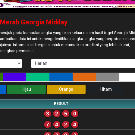
 Merah Georgia Midday
erujuk pada kumpulan angka yang telah keluar dalam hasil togel Georgia Mi
nfaatkan data ini untuk mengidentifikasi angka-angka yang berpotensi munc
jutnya. Informasi ini berguna untuk merumuskan prediksi yang lebih akurat,
enangkan permainan.
Hijau
Orange
Hitam
RESULT
3
2
5
0
7
4
2
4