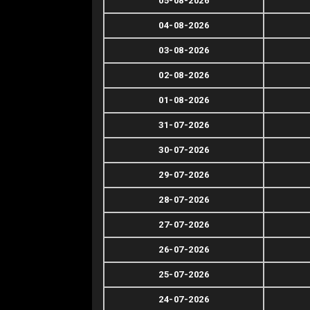
05-08-2026
04-08-2026
03-08-2026
02-08-2026
01-08-2026
31-07-2026
30-07-2026
29-07-2026
28-07-2026
27-07-2026
26-07-2026
25-07-2026
24-07-2026