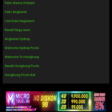
Paito Warna Virdsam
Paito Angkanet
Live Draw Nagasaon
Result Naga saon
Angkanet Sydney
Welcome Sydney Pools
Welcome To Hongkong
Result Hongkong Pools
Hongkong Pools Asli