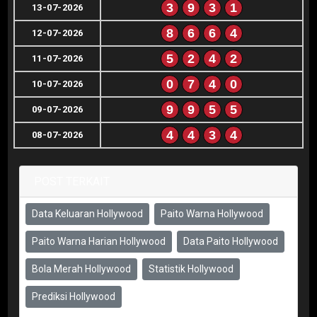
3
9
3
1
13-07-2026
8
6
6
4
12-07-2026
5
2
4
2
11-07-2026
0
7
4
0
10-07-2026
9
9
5
5
09-07-2026
4
4
3
4
08-07-2026
POST TERKAIT
Data Keluaran Hollywood
Paito Warna Hollywood
Paito Warna Harian Hollywood
Data Paito Hollywood
Bola Merah Hollywood
Statistik Hollywood
Prediksi Hollywood