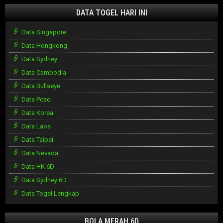
DATA TOGEL HARI INI
Data Singapore
Data Hongkong
Data Sydney
Data Cambodia
Data Bullseye
Data Pcso
Data Korea
Data Laos
Data Taipei
Data Nevada
Data HK 6D
Data Sydney 6D
Data Togel Lengkap
BOLA MERAH 6D