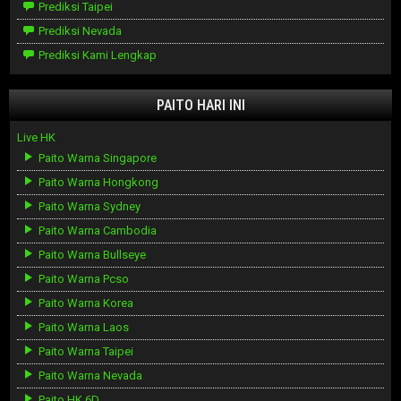
Prediksi Taipei
Prediksi Nevada
Prediksi Kami Lengkap
PAITO HARI INI
Live HK
Paito Warna Singapore
Paito Warna Hongkong
Paito Warna Sydney
Paito Warna Cambodia
Paito Warna Bullseye
Paito Warna Pcso
Paito Warna Korea
Paito Warna Laos
Paito Warna Taipei
Paito Warna Nevada
Paito HK 6D