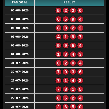
TANGGAL
RESULT
5
2
2
0
06-08-2026
6
5
9
4
05-08-2026
8
0
2
2
04-08-2026
4
1
9
7
03-08-2026
9
9
5
4
02-08-2026
1
3
4
3
01-08-2026
0
2
0
4
31-07-2026
7
0
3
6
30-07-2026
7
1
4
3
29-07-2026
7
8
1
5
28-07-2026
0
6
2
4
27-07-2026
2
6
5
0
26-07-2026