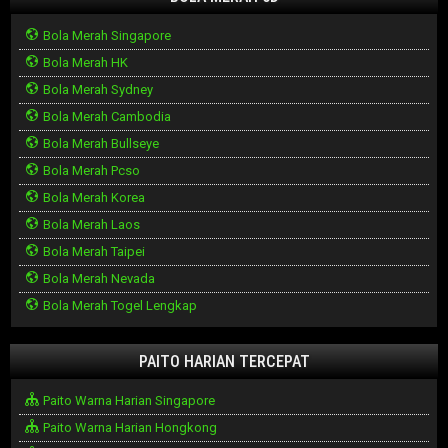
Bola Merah Singapore
Bola Merah HK
Bola Merah Sydney
Bola Merah Cambodia
Bola Merah Bullseye
Bola Merah Pcso
Bola Merah Korea
Bola Merah Laos
Bola Merah Taipei
Bola Merah Nevada
Bola Merah Togel Lengkap
PAITO HARIAN TERCEPAT
Paito Warna Harian Singapore
Paito Warna Harian Hongkong