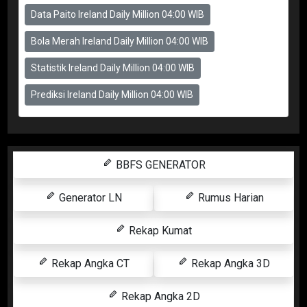
Data Paito Ireland Daily Million 04:00 WIB
Bola Merah Ireland Daily Million 04:00 WIB
Statistik Ireland Daily Million 04:00 WIB
Prediksi Ireland Daily Million 04:00 WIB
BBFS GENERATOR
Generator LN
Rumus Harian
Rekap Kumat
Rekap Angka CT
Rekap Angka 3D
Rekap Angka 2D