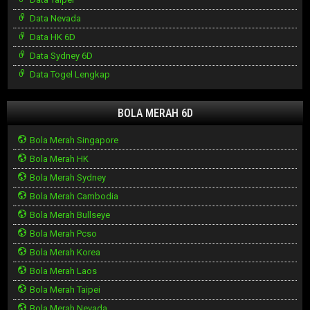
Data Nevada
Data HK 6D
Data Sydney 6D
Data Togel Lengkap
BOLA MERAH 6D
Bola Merah Singapore
Bola Merah HK
Bola Merah Sydney
Bola Merah Cambodia
Bola Merah Bullseye
Bola Merah Pcso
Bola Merah Korea
Bola Merah Laos
Bola Merah Taipei
Bola Merah Nevada