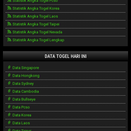
Statistik Angka Togel Pcso
Statistik Angka Togel Korea
Statistik Angka Togel Laos
Statistik Angka Togel Taipei
Statistik Angka Togel Nevada
Statistik Angka Togel Lengkap
DATA TOGEL HARI INI
Data Singapore
Data Hongkong
Data Sydney
Data Cambodia
Data Bullseye
Data Pcso
Data Korea
Data Laos
Data Taipei