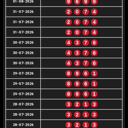
9
6
9
9
01-08-2026
2
0
7
4
31-07-2026
2
0
7
4
31-07-2026
2
0
7
4
31-07-2026
4
3
7
6
30-07-2026
4
3
7
6
30-07-2026
4
3
7
6
30-07-2026
8
9
6
1
29-07-2026
8
9
6
1
29-07-2026
8
9
6
1
29-07-2026
3
2
1
3
28-07-2026
3
2
1
3
28-07-2026
3
2
1
3
28-07-2026