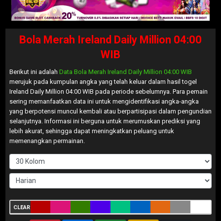
Bola Merah Ireland Daily Million 04:00
WIB
Berikut ini adalah
Data Bola Merah Ireland Daily Million 04:00 WIB
merujuk pada kumpulan angka yang telah keluar dalam hasil togel
Ireland Daily Million 04:00 WIB pada periode sebelumnya. Para pemain
sering memanfaatkan data ini untuk mengidentifikasi angka-angka
yang berpotensi muncul kembali atau berpartisipasi dalam pengundian
selanjutnya. Informasi ini berguna untuk merumuskan prediksi yang
lebih akurat, sehingga dapat meningkatkan peluang untuk
memenangkan permainan.
CLEAR