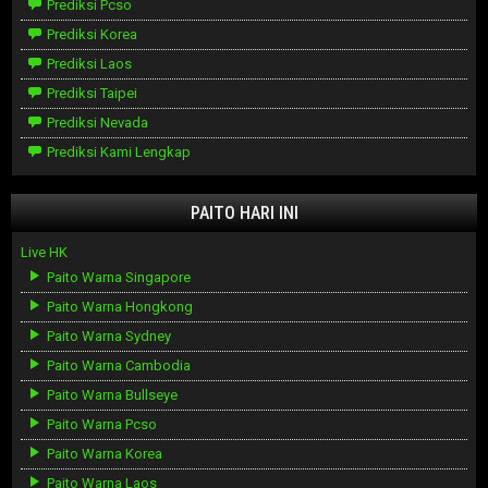
Prediksi Pcso
Prediksi Korea
Prediksi Laos
Prediksi Taipei
Prediksi Nevada
Prediksi Kami Lengkap
PAITO HARI INI
Live HK
Paito Warna Singapore
Paito Warna Hongkong
Paito Warna Sydney
Paito Warna Cambodia
Paito Warna Bullseye
Paito Warna Pcso
Paito Warna Korea
Paito Warna Laos