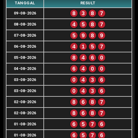
TANGGAL
RESULT
8
3
8
7
09-08-2026
4
5
8
7
08-08-2026
5
9
8
9
07-08-2026
4
1
5
7
06-08-2026
8
4
6
0
05-08-2026
6
4
0
0
04-08-2026
0
4
3
6
03-08-2026
0
4
3
6
03-08-2026
8
6
8
7
02-08-2026
8
6
8
7
02-08-2026
6
5
7
6
01-08-2026
6
5
7
6
01-08-2026