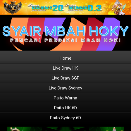
Home
Live Draw HK
Live Draw SGP
Live Draw Sydney
Paito Warna
Paito HK 6D
Paito Sydney 6D