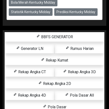
Bola Merah Kentucky Midday
Statistik Kentucky Midday
Prediksi Kentucky Midday
BBFS GENERATOR
Generator LN
Rumus Harian
Rekap Kumat
Rekap Angka CT
Rekap Angka 3D
Rekap Angka 2D
Rekap Angka 4D
Pola Dasar All
Pola Dasar