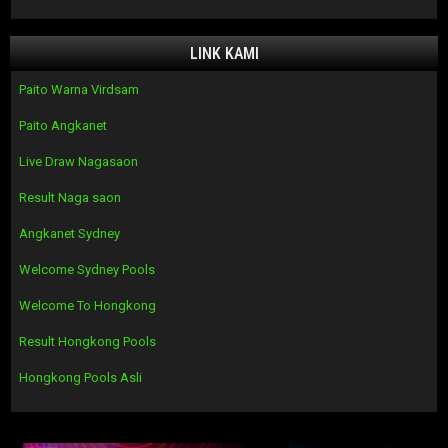
LINK KAMI
Paito Warna Virdsam
Paito Angkanet
Live Draw Nagasaon
Result Naga saon
Angkanet Sydney
Welcome Sydney Pools
Welcome To Hongkong
Result Hongkong Pools
Hongkong Pools Asli