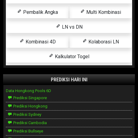
Pembalik Angka
Multi Kombinasi
LN vs DN
Kombinasi 4D
Kolaborasi LN
Kalkulator Togel
PREDIKSI HARI INI
Data Hongkong Pools 6D
Prediksi Singapore
Prediksi Hongkong
Prediksi Sydney
Prediksi Cambodia
Prediksi Bullseye