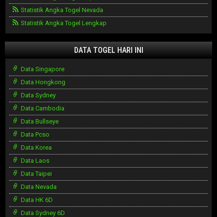
Statistik Angka Togel Nevada
Statistik Angka Togel Lengkap
DATA TOGEL HARI INI
Data Singapore
Data Hongkong
Data Sydney
Data Cambodia
Data Bullseye
Data Pcso
Data Korea
Data Laos
Data Taipei
Data Nevada
Data HK 6D
Data Sydney 6D