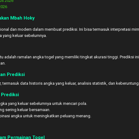
us 2026
2026
akan Mbah Hoky
al dan modern dalam membuat prediksi. Ini bisa termasuk interpretasi mim
a yang keluar sebelumnya.
itu adalah ramalan angka togel yang memiliki tingkat akurasi tinggi. Prediksi ini
an.
an Prediksi
 termasuk data historis angka yang keluar, analisis statistik, dan keberuntung
 Prediksi
ngka yang keluar sebelumnya untuk mencari pola.
g sering keluar bersamaan.
inasi angka untuk meningkatkan peluang menang.
lam Permainan Togel