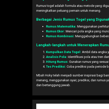
Rumus togel adalah formula atau metode yang dig
meningkatkan peluang pemain untuk menang.
Berbagai Jenis Rumus Togel yang Diguna
Rumus Matematika:
Menggunakan perhitung
Rumus Ekor:
Mencari pola angka yang muncul
Rumus Kombinasi:
Menggabungkan beberapa
Langkah-langkah untuk Menerapkan Rum
Kumpulkan Data Togel:
Ambil data angka ya
Analisis Pola:
Identifikasi pola atau tren dar
Hitung Rumus:
Gunakan rumus yang sesuai 
Tes Prediksi:
Coba prediksi pada periode be
Mbah Hoky telah menjadi sumber inspirasi bagi ban
menang, menggunakan syair, prediksi, dan rumus y
dan bertanggung jawab.