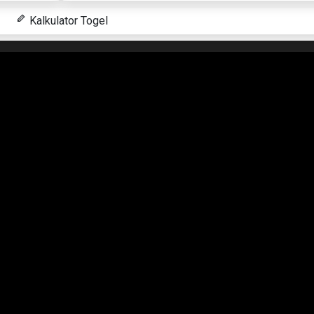
Kalkulator Togel