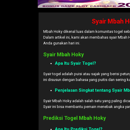
Syair Mbah H
Mbah Hoky dikenal luas dalam komunitas togel seba
Dalam artikel ini, kami akan membahas syair Mbah H
Anda gunakan hari ini.
Syair Mbah Hoky
Apa Itu Syair Togel?
Syair togel adalah puisi atau sajak yang berisi pet
ini disusun dengan bahasa yang puitis dan sering 
Penjelasan Singkat tentang Syair M
Syair Mbah Hoky adalah salah satu yang paling dicar
Syair ini bisa membantu pemain menebak angka yan
Prediksi Togel Mbah Hoky
Apa Itu Prediksi Togel?