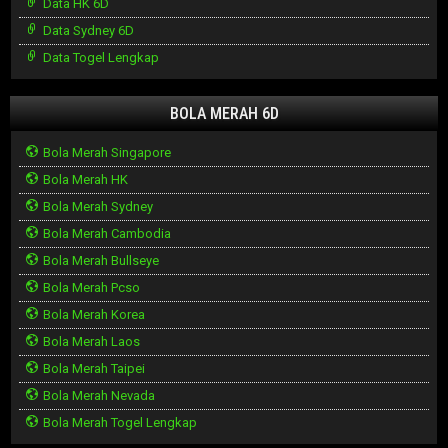
Data HK 6D
Data Sydney 6D
Data Togel Lengkap
BOLA MERAH 6D
Bola Merah Singapore
Bola Merah HK
Bola Merah Sydney
Bola Merah Cambodia
Bola Merah Bullseye
Bola Merah Pcso
Bola Merah Korea
Bola Merah Laos
Bola Merah Taipei
Bola Merah Nevada
Bola Merah Togel Lengkap