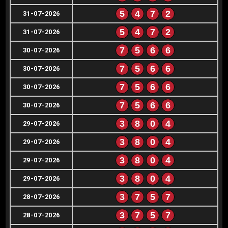
5
4
7
2
31-07-2026
5
4
7
2
31-07-2026
7
5
6
6
30-07-2026
7
5
6
6
30-07-2026
7
5
6
6
30-07-2026
7
5
6
6
30-07-2026
3
8
0
4
29-07-2026
3
8
0
4
29-07-2026
3
8
0
4
29-07-2026
3
8
0
4
29-07-2026
3
7
5
7
28-07-2026
3
7
5
7
28-07-2026