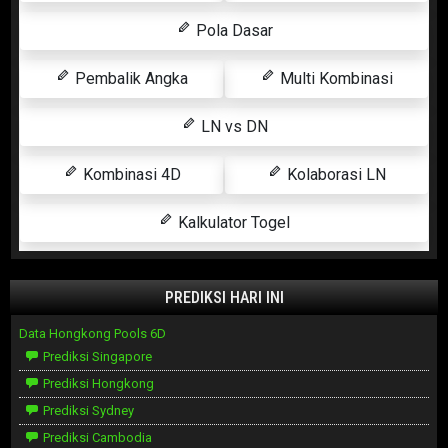
Pola Dasar
Pembalik Angka
Multi Kombinasi
LN vs DN
Kombinasi 4D
Kolaborasi LN
Kalkulator Togel
PREDIKSI HARI INI
Data Hongkong Pools 6D
Prediksi Singapore
Prediksi Hongkong
Prediksi Sydney
Prediksi Cambodia