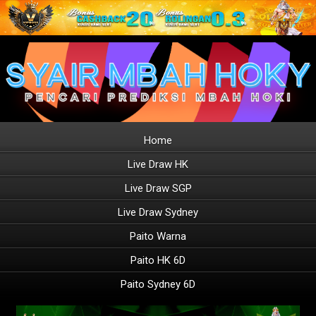
Home
Live Draw HK
Live Draw SGP
Live Draw Sydney
Paito Warna
Paito HK 6D
Paito Sydney 6D