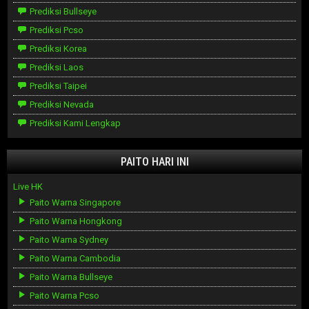
Prediksi Bullseye
Prediksi Pcso
Prediksi Korea
Prediksi Laos
Prediksi Taipei
Prediksi Nevada
Prediksi Kami Lengkap
PAITO HARI INI
Live HK
Paito Warna Singapore
Paito Warna Hongkong
Paito Warna Sydney
Paito Warna Cambodia
Paito Warna Bullseye
Paito Warna Pcso