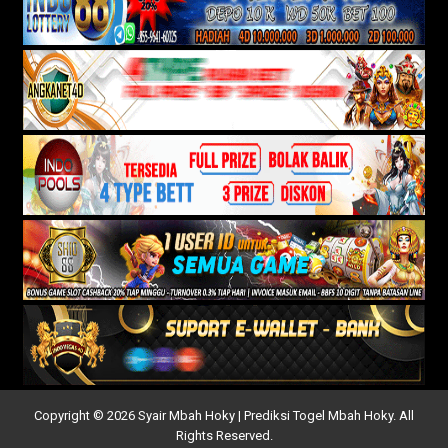
Copyright © 2026 Syair Mbah Hoky | Prediksi Togel Mbah Hoky. All
Rights Reserved.