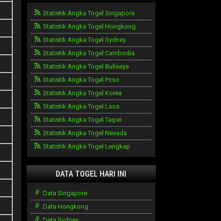
Statistik Angka Togel Singapore
Statistik Angka Togel Hongkong
Statistik Angka Togel Sydney
Statistik Angka Togel Cambodia
Statistik Angka Togel Bullseye
Statistik Angka Togel Pcso
Statistik Angka Togel Korea
Statistik Angka Togel Laos
Statistik Angka Togel Taipei
Statistik Angka Togel Nevada
Statistik Angka Togel Lengkap
DATA TOGEL HARI INI
Data Singapore
Data Hongkong
Data Sydney