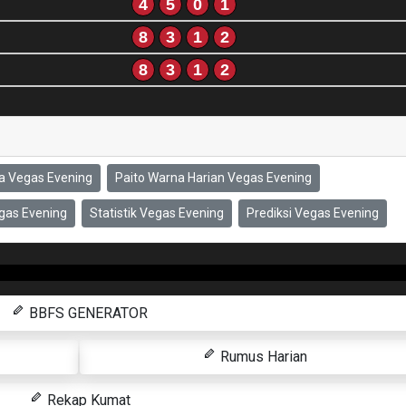
4
5
0
1
8
3
1
2
8
3
1
2
a Vegas Evening
Paito Warna Harian Vegas Evening
gas Evening
Statistik Vegas Evening
Prediksi Vegas Evening
BBFS GENERATOR
Rumus Harian
Rekap Kumat