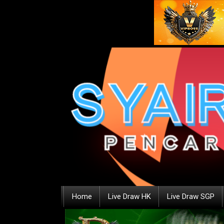
Home
Live Draw HK
Live Draw SGP