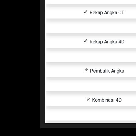
Rekap Angka CT
Rekap Angka 4D
Pembalik Angka
Kombinasi 4D