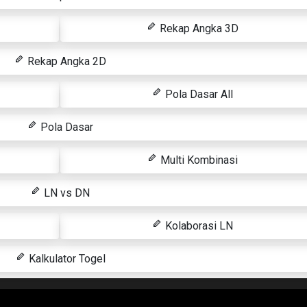
Rekap Angka 3D
Rekap Angka 2D
Pola Dasar All
Pola Dasar
Multi Kombinasi
LN vs DN
Kolaborasi LN
Kalkulator Togel