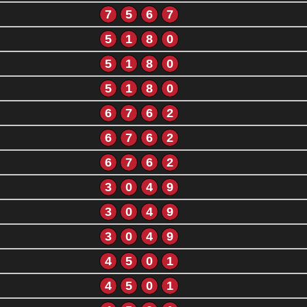
7
5
6
7
5
1
8
0
5
1
8
0
5
1
8
0
6
7
6
2
6
7
6
2
6
7
6
2
3
0
4
9
3
0
4
9
3
0
4
9
4
5
0
1
4
5
0
1