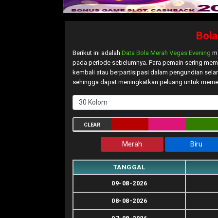
Bola
Berikut ini adalah
Data Bola Merah Vegas Evening
me
pada periode sebelumnya. Para pemain sering mema
kembali atau berpartisipasi dalam pengundian selan
sehingga dapat meningkatkan peluang untuk mem
CLEAR
Merah
Biru
TANGGAL
09-08-2026
08-08-2026