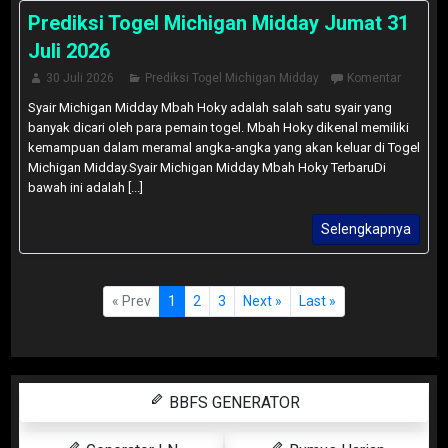
Prediksi Togel Michigan Midday Jumat 31
Juli 2026
30 Juli 2026
Prediksi Togel Michigan Midday
Komentar
Syair Michigan Midday Mbah Hoky adalah salah satu syair yang
banyak dicari oleh para pemain togel. Mbah Hoky dikenal memiliki
kemampuan dalam meramal angka-angka yang akan keluar di Togel
Michigan Midday.Syair Michigan Midday Mbah Hoky TerbaruDi
bawah ini adalah [...]
Selengkapnya
« Prev
1
2
3
Next »
Last »
BBFS GENERATOR