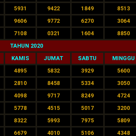
5931
9422
1849
8513
9606
9772
6270
3064
7108
0321
1604
8850
TAHUN 2020
KAMIS
JUMAT
SABTU
MINGGU
4895
5832
3929
5600
2810
8458
5334
3050
4098
9717
8249
4724
5778
4515
5017
3200
8322
5993
7975
5809
6679
4010
5106
4348