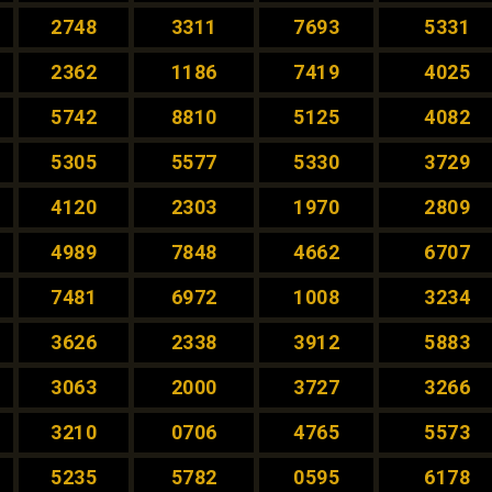
2748
3311
7693
5331
2362
1186
7419
4025
5742
8810
5125
4082
5305
5577
5330
3729
4120
2303
1970
2809
4989
7848
4662
6707
7481
6972
1008
3234
3626
2338
3912
5883
3063
2000
3727
3266
3210
0706
4765
5573
5235
5782
0595
6178