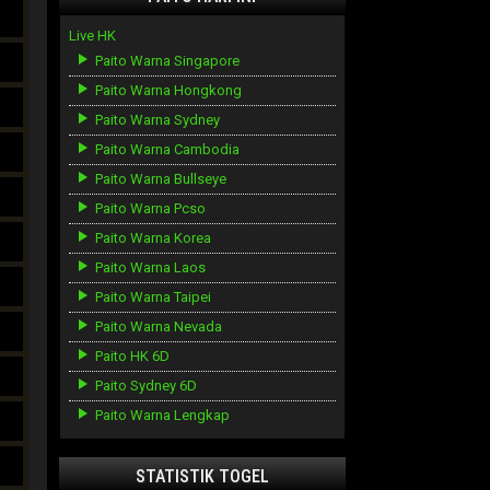
Live HK
Paito Warna Singapore
Paito Warna Hongkong
Paito Warna Sydney
Paito Warna Cambodia
Paito Warna Bullseye
Paito Warna Pcso
Paito Warna Korea
Paito Warna Laos
Paito Warna Taipei
Paito Warna Nevada
Paito HK 6D
Paito Sydney 6D
Paito Warna Lengkap
STATISTIK TOGEL