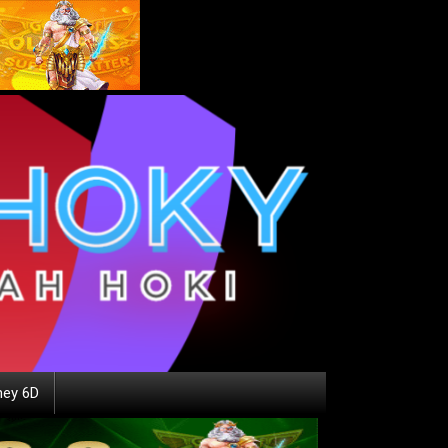
ney 6D