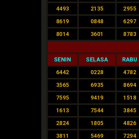
4493
2135
2955
8619
0848
6297
8014
3601
8783
SENIN
SELASA
RABU
6442
0228
4782
3565
6935
8694
7595
9419
1518
1613
7544
3845
2824
1805
4826
3811
5469
7294