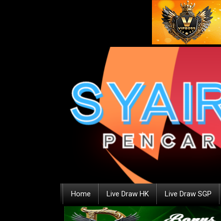
Home
Live Draw HK
Live Draw SGP