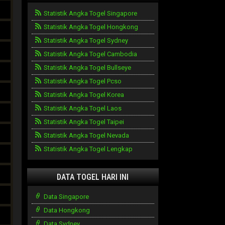
Statistik Angka Togel Singapore
Statistik Angka Togel Hongkong
Statistik Angka Togel Sydney
Statistik Angka Togel Cambodia
Statistik Angka Togel Bullseye
Statistik Angka Togel Pcso
Statistik Angka Togel Korea
Statistik Angka Togel Laos
Statistik Angka Togel Taipei
Statistik Angka Togel Nevada
Statistik Angka Togel Lengkap
DATA TOGEL HARI INI
Data Singapore
Data Hongkong
Data Sydney