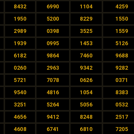
8432
6990
1104
4259
1950
5200
8229
1550
2989
0398
3525
1559
1939
0995
1453
5126
6182
9864
7460
9688
0260
2963
9342
9282
5721
7078
0626
0371
9540
4816
1054
8383
3251
5264
5056
0532
4656
9412
8248
2517
4608
6741
6810
7205