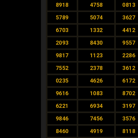
8918
4758
0813
5789
5074
3627
6703
1332
4412
2093
8430
9557
9817
1123
2286
7552
2378
3612
0235
4626
6172
9616
1083
8702
6221
6934
3197
9846
7456
3576
8460
4919
8118