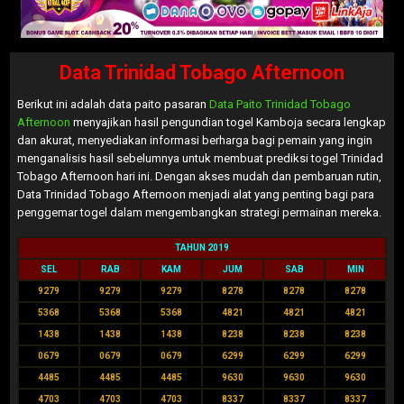
Data Trinidad Tobago Afternoon
Berikut ini adalah data paito pasaran
Data Paito Trinidad Tobago
Afternoon
menyajikan hasil pengundian togel Kamboja secara lengkap
dan akurat, menyediakan informasi berharga bagi pemain yang ingin
menganalisis hasil sebelumnya untuk membuat prediksi togel Trinidad
Tobago Afternoon hari ini. Dengan akses mudah dan pembaruan rutin,
Data Trinidad Tobago Afternoon menjadi alat yang penting bagi para
penggemar togel dalam mengembangkan strategi permainan mereka.
TAHUN 2019
SEL
RAB
KAM
JUM
SAB
MIN
9279
9279
9279
8278
8278
8278
5368
5368
5368
4821
4821
4821
1438
1438
1438
8238
8238
8238
0679
0679
0679
6299
6299
6299
4485
4485
4485
9630
9630
9630
4703
4703
4703
8337
8337
8337