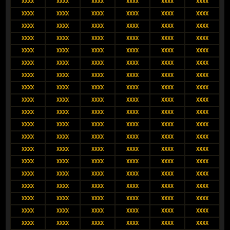
XXXX
XXXX
XXXX
XXXX
XXXX
XXXX
XXXX
XXXX
XXXX
XXXX
XXXX
XXXX
XXXX
XXXX
XXXX
XXXX
XXXX
XXXX
XXXX
XXXX
XXXX
XXXX
XXXX
XXXX
XXXX
XXXX
XXXX
XXXX
XXXX
XXXX
XXXX
XXXX
XXXX
XXXX
XXXX
XXXX
XXXX
XXXX
XXXX
XXXX
XXXX
XXXX
XXXX
XXXX
XXXX
XXXX
XXXX
XXXX
XXXX
XXXX
XXXX
XXXX
XXXX
XXXX
XXXX
XXXX
XXXX
XXXX
XXXX
XXXX
XXXX
XXXX
XXXX
XXXX
XXXX
XXXX
XXXX
XXXX
XXXX
XXXX
XXXX
XXXX
XXXX
XXXX
XXXX
XXXX
XXXX
XXXX
XXXX
XXXX
XXXX
XXXX
XXXX
XXXX
XXXX
XXXX
XXXX
XXXX
XXXX
XXXX
XXXX
XXXX
XXXX
XXXX
XXXX
XXXX
XXXX
XXXX
XXXX
XXXX
XXXX
XXXX
XXXX
XXXX
XXXX
XXXX
XXXX
XXXX
XXXX
XXXX
XXXX
XXXX
XXXX
XXXX