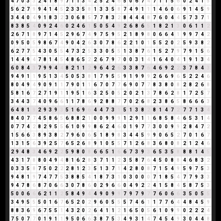
4
7
0
3
3
2
4
1
8
9
7
1
1
3
4
2
5
2
4
6
5
0
6
7
4
7
1
1
5
6
0
2
4
1
5
5
6
2
7
9
9
4
1
4
5
2
3
3
5
8
1
3
3
5
8
7
4
9
1
1
1
4
6
0
6
9
1
4
5
9
3
4
4
0
4
9
1
8
3
2
3
0
6
8
5
7
7
8
3
2
8
4
4
4
8
7
6
0
4
4
5
7
3
7
1
8
3
8
5
4
0
9
2
4
6
0
2
4
6
1
5
0
5
4
9
2
6
8
6
5
1
8
2
1
3
0
6
1
1
2
2
6
7
1
8
9
7
1
4
5
2
9
6
7
4
9
7
5
9
5
2
1
8
9
8
0
6
6
4
1
9
9
7
4
2
0
9
5
0
5
9
8
6
7
4
9
0
4
2
6
3
0
7
8
6
2
2
1
0
1
5
5
2
0
2
5
9
3
8
2
6
2
7
7
5
4
3
0
5
5
4
7
3
2
5
3
3
0
5
5
1
3
8
7
6
1
5
2
7
9
7
9
1
5
6
1
4
4
9
4
7
8
1
4
5
4
8
6
5
2
2
6
7
9
7
0
0
3
1
4
1
6
4
0
4
1
9
1
3
4
6
0
8
4
3
7
9
9
4
4
8
2
1
1
2
9
6
4
2
6
3
3
8
7
6
4
6
9
2
2
3
7
8
4
3
9
4
9
1
1
9
5
1
3
4
5
0
5
3
8
1
7
9
5
5
9
1
9
9
9
2
6
6
9
6
5
2
2
4
6
8
0
4
9
4
9
0
9
1
1
7
9
0
1
1
6
7
0
7
7
6
9
0
7
7
8
3
8
0
8
2
8
2
6
8
5
8
1
6
7
2
7
1
9
1
1
9
5
1
6
3
2
5
0
5
2
0
2
1
3
7
8
6
2
8
1
7
2
5
7
3
4
4
3
7
4
0
9
6
6
1
1
7
8
6
9
2
8
8
7
7
0
2
6
8
2
3
8
6
5
8
6
6
6
3
6
4
8
1
9
2
9
3
9
3
5
1
6
9
6
4
4
7
3
1
5
1
3
8
2
8
1
4
7
2
7
7
1
3
4
8
4
0
7
7
4
5
8
6
5
6
8
8
2
1
0
0
9
9
9
1
2
9
1
1
6
8
5
8
4
6
5
3
1
4
0
7
7
4
2
8
2
9
5
5
6
1
0
9
9
8
6
2
4
6
0
1
9
7
7
3
0
0
9
9
2
8
4
7
2
1
5
6
6
3
8
9
3
8
2
7
9
6
0
6
5
1
8
9
8
3
4
4
5
9
9
0
6
5
2
7
0
1
6
7
1
3
1
5
6
3
9
2
5
7
6
5
2
6
8
9
1
0
5
5
7
1
2
6
8
3
6
8
0
8
2
1
2
4
6
2
9
4
8
3
4
6
9
2
2
5
9
8
0
8
6
6
5
1
6
6
7
3
9
3
6
5
3
5
8
8
8
1
4
5
4
3
1
7
8
8
0
4
9
4
8
1
6
2
8
3
7
1
1
2
3
5
8
7
6
4
5
0
8
8
4
6
8
3
2
0
3
3
5
8
7
5
0
2
2
2
8
1
2
3
5
1
3
7
1
4
2
8
0
8
7
1
5
4
9
5
9
7
5
3
9
4
8
1
9
7
4
7
7
5
3
8
8
5
4
1
8
7
3
1
0
3
0
0
0
7
1
8
5
4
7
7
9
3
3
9
4
7
8
6
8
7
0
6
6
3
0
7
8
6
0
2
9
6
6
0
4
9
2
2
4
1
5
8
4
5
8
7
5
3
5
0
0
6
6
6
2
1
1
2
5
8
4
9
4
4
9
0
9
9
7
9
7
9
7
7
6
0
6
6
3
5
0
5
5
3
4
9
5
5
5
0
1
6
7
6
5
2
0
2
9
6
0
5
5
5
7
4
6
1
1
7
7
6
4
4
8
4
5
9
8
8
3
6
9
6
7
5
5
1
4
3
2
0
2
6
4
1
1
2
1
6
5
0
5
6
1
0
9
9
0
2
2
2
4
7
5
0
7
7
0
1
9
1
1
9
5
0
6
6
3
8
7
5
3
4
9
3
1
4
7
4
5
4
9
3
0
4
4
8