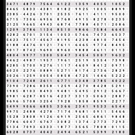
3
4
7
1
8
4
8
7
9
7
7
5
6
4
1
6
1
2
2
4
1
3
5
9
5
4
0
5
5
1
1
0
5
2
7
8
4
6
5
2
5
8
3
3
6
4
3
8
1
9
8
1
8
2
1
9
9
2
5
7
1
0
0
5
5
8
8
9
9
9
2
3
8
5
4
4
4
2
6
8
3
7
0
1
1
2
5
3
5
8
7
6
1
1
2
4
1
1
1
2
9
5
0
0
0
6
7
1
5
6
7
3
0
6
6
6
9
5
6
2
8
7
6
8
5
4
9
1
5
6
8
2
7
8
6
0
2
3
5
8
2
1
2
5
7
9
6
6
5
2
4
9
4
3
7
6
8
7
4
2
7
7
8
8
7
4
0
7
1
8
2
0
8
6
5
1
2
0
9
9
3
7
8
6
5
1
1
3
4
7
8
5
1
0
1
9
8
6
6
3
7
5
8
4
3
6
6
4
5
9
4
2
8
2
1
6
7
0
1
1
3
1
5
4
9
1
0
5
3
8
5
7
6
6
3
7
4
7
3
1
6
5
3
7
1
5
4
2
3
5
7
5
1
7
8
4
5
6
7
4
8
1
9
5
5
4
2
3
8
2
4
8
1
0
1
7
4
5
4
9
0
1
8
8
7
4
4
7
6
4
0
1
2
1
3
7
6
1
1
2
6
4
6
5
2
9
7
7
4
2
8
4
9
5
5
9
0
1
7
8
8
7
4
2
6
9
6
9
0
9
8
9
6
0
6
9
8
8
8
7
4
6
1
1
2
0
1
1
3
4
4
8
0
4
4
9
9
7
7
5
1
3
0
0
0
5
0
4
7
2
3
4
5
4
9
5
0
0
7
7
9
6
3
2
5
9
4
6
2
8
4
9
8
7
6
1
9
5
7
3
7
9
6
1
7
2
5
1
9
1
5
3
5
4
9
7
3
9
8
8
8
2
8
5
4
5
7
0
0
0
9
2
7
6
4
1
1
1
7
8
4
6
0
9
9
8
4
1
2
3
0
9
7
1
8
6
0
2
0
2
2
2
7
6
4
0
8
8
9
8
5
2
7
1
8
8
1
7
4
2
2
7
3
6
9
2
8
2
9
2
3
0
2
6
8
1
2
5
9
5
0
0
5
4
9
0
8
5
8
4
4
7
2
5
7
1
4
4
6
1
5
2
2
2
4
9
1
0
4
4
7
2
4
8
3
2
6
1
1
2
6
7
7
1
8
0
3
4
8
3
3
7
8
5
4
4
0
2
2
4
7
3
9
0
9
7
2
8
6
5
8
3
5
8
4
1
2
5
9
5
4
2
7
0
7
8
4
2
8
1
5
2
9
1
1
1
9
8
5
4
8
1
0
3
3
8
4
9
3
3
9
4
8
1
9
5
4
9
5
5
2
9
1
2
3
5
6
6
7
4
0
9
8
1
9
6
2
8
7
6
8
5
1
6
7
4
2
3
7
1
3
3
1
3
4
5
0
6
3
9
2
8
8
7
6
9
6
9
6
6
5
7
0
8
8
3
2
5
4
9
7
9
2
8
1
1
8
5
8
4
8
5
9
9
9
2
2
7
7
5
5
4
9
9
9
9
0
6
6
3
6
8
5
5
1
3
3
6
6
3
2
3
4
1
5
9
5
3
3
6
6
5
4
4
8
9
9
7
5
3
2
4
8
8
7
4
2
7
8
6
7
1
7
4
2
9
6
8
1
9
0
9
1
1
2
5
4
6
6
3
1
5
2
8
1
3
8
0
8
8
9
1
2
6
8
6
9
1
9
1
2
5
6
5
2
6
8
6
1
7
9
8
4
8
3
7
7
8
6
5
6
0
4
7
2
6
7
6
7
4
3
0
8
2
1
1
3
7
4
2
2
7
7
3
1
7
2
9
3
3
5
1
3
4
7
7
0
9
3
3
6
3
3
3
6
1
8
7
7
5
3
5
6
5
2
7
8
0
8
8
0
1
1
5
6
6
0
2
8
1
0
7
3
7
1
4
0
4
2
6
2
4
9
4
4
6
5
2
1
3
5
3
9
9
9
2
1
8
0
8