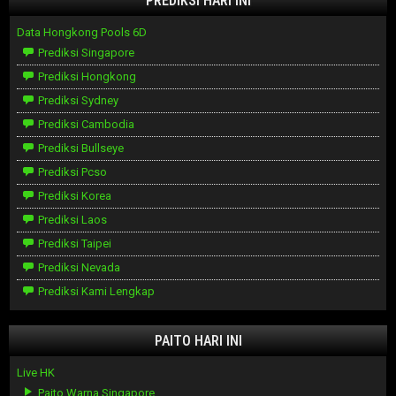
PREDIKSI HARI INI
Data Hongkong Pools 6D
Prediksi Singapore
Prediksi Hongkong
Prediksi Sydney
Prediksi Cambodia
Prediksi Bullseye
Prediksi Pcso
Prediksi Korea
Prediksi Laos
Prediksi Taipei
Prediksi Nevada
Prediksi Kami Lengkap
PAITO HARI INI
Live HK
Paito Warna Singapore