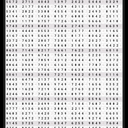
5
5
7
2
9
2
7
1
3
4
4
0
4
3
7
1
3
9
7
7
2
4
2
3
5
5
4
4
4
8
0
3
2
9
2
1
6
8
3
2
2
1
7
7
5
0
6
4
0
4
7
4
3
9
3
4
3
1
3
4
5
0
1
3
4
4
8
9
7
7
5
3
4
1
5
2
8
2
2
4
3
3
8
8
7
4
5
5
4
9
5
0
6
5
2
2
4
9
3
3
8
1
0
5
5
4
1
9
4
4
4
1
2
0
2
1
4
3
6
9
8
1
5
7
3
6
8
8
5
4
9
8
4
2
6
2
5
1
1
2
9
2
8
3
2
1
1
7
9
7
0
7
5
7
3
7
7
2
6
8
5
4
1
4
5
5
6
6
6
3
7
4
1
8
9
9
7
4
3
7
4
7
5
3
8
8
4
0
1
1
3
3
4
6
1
2
7
4
5
9
9
9
1
0
1
0
6
3
9
3
1
3
8
0
8
4
4
4
0
4
0
5
5
3
8
7
4
8
0
8
2
5
7
7
5
4
1
8
3
2
1
1
6
5
2
4
1
6
7
4
6
6
1
9
1
5
6
6
9
6
7
3
5
5
1
8
1
7
1
8
8
0
6
2
8
4
0
8
6
5
2
3
7
2
9
7
6
3
8
2
2
8
0
7
7
7
3
8
0
8
1
4
4
7
2
2
0
2
7
9
3
1
9
5
5
0
4
3
9
3
5
1
3
9
3
9
9
4
7
2
0
8
6
8
5
3
1
8
4
3
8
1
5
8
4
4
4
2
2
4
8
6
3
0
3
7
1
4
9
4
8
2
1
7
8
9
6
6
1
7
7
6
2
3
5
2
3
5
1
6
6
0
1
0
1
8
8
4
3
7
6
0
7
9
7
6
7
4
3
7
7
5
5
4
9
8
0
6
3
9
5
2
2
0
2
5
3
1
6
7
0
4
3
5
8
1
6
3
8
2
7
8
5
9
5
4
3
1
2
3
6
0
4
4
8
4
1
1
8
9
6
3
7
2
9
8
8
6
4
1
3
9
0
9
9
7
9
2
1
3
6
1
6
3
9
5
8
8
1
9
7
7
8
7
6
2
0
5
5
1
6
9
4
6
1
8
9
3
9
3
3
7
0
6
6
9
0
7
8
6
0
6
3
8
2
4
9
5
9
5
3
1
5
8
4
0
0
6
1
7
1
4
8
3
2
3
9
4
0
4
7
2
7
1
8
9
6
3
2
5
0
1
4
6
1
0
1
1
6
7
8
4
6
3
9
6
4
7
8
6
2
1
3
7
1
5
9
2
8
1
8
9
8
4
3
7
1
5
1
6
X
X
X
X
X
1
8
4
3
7
9
7
1
3
4
1
8
8
6
5
9
7
4
9
4
7
2
4
0
4
1
6
5
6
2
0
3
5
2
7
7
8
9
8
8
1
6
2
8
1
7
2
1
9
1
5
4
6
4
1
2
7
6
3
9
3
2
7
9
7
9
3
5
2
7
4
2
4
6
1
9
4
9
7
7
7
4
2
4
6
3
8
8
9
8
8
9
7
9
7
0
9
2
3
5
5
0
9
6
6
0
7
0
9
9
2
1
0
4
4
7
0
3
6
9
1
0
2
6
8
1
0
6
2
8
5
5
9
6
6
1
1
6
0
6
6
9
0
3
3
8
9
0
8
8
3
4
9
9
9
3
8
4
9
4
7
1
0
4
4
7
6
8
7
6
4
8
8
2
1
0
7
7
7
5
4
1
3
6
9
0
6
5
3
8
3
8
8
6
5
2
2
1
9
1
5
1
9
4
4
7
0
9
9
9
9
6
8
3
2
0
2
7
1
8
0
4
2
0
2
7
8
3
9
3
6
3
4
4
8
3
0
5
4
9
5
6
0
5
5
6
7
3
0
3
0
4
7
2
9
7
2
2
3
5
6
0
1
5
6
0
0
9
8
8
9
2
7
4
2
6
4
5
9
5
3
1
4
5
9
3
7
2
5
7
7
7
0
6
6
0
3
4
7
2
6
2
5
5
1
9
8
4
9
4
7
6
0
4
4