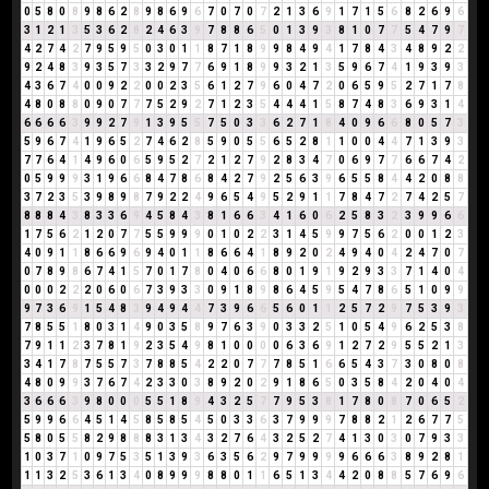
0
5
8
0
8
9
8
6
2
8
9
8
6
9
6
7
0
7
0
7
2
1
3
6
9
1
7
1
5
6
8
2
6
9
6
3
1
2
1
3
5
3
6
2
8
2
4
6
3
9
7
8
8
6
5
0
1
3
9
3
8
1
0
7
7
5
4
7
9
7
4
2
7
4
2
7
9
5
9
5
0
3
0
1
1
8
7
1
8
9
9
8
4
9
4
1
7
8
4
3
4
8
9
2
2
9
2
4
8
3
9
3
5
7
3
3
2
9
7
7
6
9
1
8
9
9
3
2
1
3
5
9
6
7
4
1
9
3
9
3
4
3
6
7
4
0
0
9
2
2
0
0
2
3
5
6
1
2
7
9
6
0
4
7
2
0
6
5
9
5
2
7
1
7
8
4
8
0
8
8
0
9
0
7
7
7
5
2
9
2
7
1
2
3
5
4
4
4
1
5
8
7
4
8
3
6
9
3
1
4
6
6
6
6
3
9
9
2
7
9
1
3
9
5
5
7
5
0
3
3
6
2
7
1
8
4
0
9
6
6
8
0
5
7
3
5
9
6
7
4
1
9
6
5
2
7
4
6
2
8
5
9
0
5
5
6
5
2
8
1
1
0
0
4
4
7
1
3
9
3
7
7
6
4
1
4
9
6
0
6
5
9
5
2
7
2
1
2
7
9
2
8
3
4
7
0
6
9
7
7
6
6
7
4
2
0
5
9
9
9
3
1
9
6
6
8
4
7
8
6
8
4
2
7
9
2
5
6
3
9
6
5
5
8
4
4
2
0
8
8
3
7
2
3
5
3
9
8
9
8
7
9
2
2
4
9
6
5
4
9
5
2
9
1
1
7
8
4
7
2
7
4
2
5
7
8
8
8
4
3
8
3
3
6
9
4
5
8
4
3
8
1
6
6
3
4
1
6
0
6
2
5
8
3
2
3
9
9
6
6
1
7
5
6
2
1
2
0
7
7
5
5
9
9
9
0
1
0
2
2
3
1
4
5
9
9
7
5
6
2
0
0
1
2
3
4
0
9
1
1
8
6
6
9
6
9
4
0
1
1
8
6
6
4
1
8
9
2
0
2
4
9
4
0
4
2
4
7
0
7
0
7
8
9
8
6
7
4
1
5
7
0
1
7
8
0
4
0
6
6
8
0
1
9
1
9
2
9
3
3
7
1
4
0
4
0
0
0
2
2
2
0
6
0
6
7
3
9
3
3
0
9
1
8
9
8
6
4
5
9
5
4
7
8
6
5
1
0
9
9
9
7
3
6
9
1
5
4
8
3
9
4
9
4
4
7
3
9
6
6
5
6
0
1
1
2
5
7
2
9
7
5
3
9
3
7
8
5
5
1
8
0
3
1
4
9
0
3
5
8
9
7
6
3
9
0
3
3
2
5
1
0
5
4
9
6
2
5
3
8
7
9
1
1
2
3
7
8
1
9
2
3
5
4
9
8
1
0
0
0
0
6
3
6
9
1
2
7
2
9
5
5
2
1
3
3
4
1
7
8
7
5
5
7
3
7
8
8
5
4
2
2
0
7
7
7
8
5
1
6
6
5
4
3
7
3
0
8
0
8
4
8
0
9
9
3
7
6
7
4
2
3
3
0
3
8
9
2
0
2
9
1
8
6
5
0
3
5
8
4
2
0
4
0
4
3
6
6
6
3
9
8
0
0
0
5
5
1
8
9
4
3
2
5
7
7
9
5
3
8
1
7
8
0
8
7
0
6
5
2
5
9
9
6
6
4
5
1
4
5
8
5
8
5
4
5
0
3
3
6
3
7
9
9
9
7
8
8
2
1
2
6
7
7
5
5
8
0
5
5
8
2
9
8
8
8
3
1
3
4
3
2
7
6
4
3
2
5
2
7
4
1
3
0
3
0
7
9
3
3
1
0
3
7
1
0
9
7
5
3
5
1
3
9
3
6
3
5
6
2
9
7
9
9
9
9
6
6
6
3
8
9
2
8
1
1
1
3
2
5
3
6
1
3
4
0
8
9
9
9
8
8
0
1
1
6
5
1
3
4
4
2
0
8
8
5
7
6
9
6