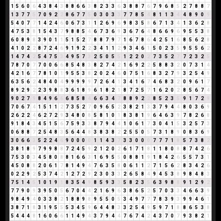
1
5
6
0
6
4
3
8
4
3
8
8
6
6
3
8
2
3
3
6
3
8
8
7
6
7
9
6
8
5
2
7
8
8
7
1
3
7
7
5
7
0
9
2
2
8
6
7
7
5
0
3
0
3
3
7
7
8
5
4
8
1
1
3
4
4
8
9
0
9
5
4
0
7
7
1
4
2
4
6
0
6
7
3
1
1
2
6
9
6
9
8
3
5
8
6
7
1
3
4
1
3
6
2
8
4
7
5
3
8
1
5
4
3
7
9
8
8
5
4
6
7
3
6
9
3
6
7
6
4
8
6
6
9
6
9
5
5
3
8
6
0
8
9
8
3
9
0
1
1
5
1
5
2
7
8
8
7
9
7
1
6
7
8
6
4
2
5
1
6
8
5
6
2
8
4
1
0
2
2
8
7
2
4
6
9
1
9
2
2
3
4
1
1
2
9
3
4
6
1
5
0
2
3
5
9
5
5
6
2
1
4
7
4
2
5
4
7
5
3
4
9
5
7
3
2
5
0
5
5
1
2
2
0
2
7
3
5
2
7
7
2
3
2
5
7
8
7
0
7
7
0
0
6
6
8
5
4
8
3
8
2
7
4
2
1
6
9
2
2
5
8
8
3
2
0
7
3
1
4
4
2
1
6
7
7
8
1
0
1
9
5
5
3
8
2
0
2
4
6
0
7
5
1
6
8
3
2
7
9
3
2
5
4
9
6
3
5
6
2
4
8
4
0
4
9
9
9
9
9
7
2
6
4
1
3
4
1
6
7
4
6
8
3
2
0
9
6
1
7
8
9
2
9
2
2
3
9
8
8
3
6
1
8
9
6
1
8
2
1
8
7
2
5
7
1
6
2
0
2
8
5
6
7
4
9
0
2
7
9
8
4
9
6
6
6
8
5
8
4
6
6
3
4
7
8
8
9
2
2
8
5
2
3
5
9
1
7
2
9
7
0
6
7
4
1
5
1
1
2
7
3
5
2
7
0
9
6
5
2
3
8
2
1
3
3
7
9
4
4
8
0
3
6
9
2
6
2
2
4
6
2
7
2
9
3
4
8
0
8
5
8
1
0
1
8
3
8
1
9
6
4
6
3
9
7
8
2
6
8
9
1
8
4
3
4
5
1
5
6
7
5
9
3
3
8
7
9
4
4
1
0
6
1
7
3
0
4
1
5
3
2
5
7
3
0
6
8
8
7
2
5
4
8
3
5
6
4
4
8
3
8
3
8
2
2
5
5
0
5
7
3
1
8
9
0
8
3
6
9
3
0
6
6
3
5
2
2
4
6
9
0
0
0
0
1
1
4
3
7
3
3
0
0
0
7
7
7
1
8
5
7
3
8
2
3
8
1
8
9
7
9
9
8
8
7
2
4
5
9
2
1
2
0
2
6
1
7
1
8
1
1
8
0
8
8
7
4
2
6
7
5
3
0
3
4
5
8
0
8
8
1
6
6
3
1
6
9
5
5
0
8
8
1
9
1
8
4
2
6
5
5
7
3
1
4
5
0
8
8
2
0
6
1
7
8
1
4
9
4
7
6
3
5
8
0
6
1
1
2
7
1
5
6
2
8
3
4
2
6
0
2
2
9
2
5
3
7
4
2
1
2
7
2
9
2
3
0
3
3
2
6
5
8
4
9
4
5
3
8
9
8
4
8
3
7
5
1
4
5
1
0
1
9
1
8
3
5
4
9
8
5
9
3
3
5
8
2
3
5
6
3
9
8
8
9
1
2
9
2
7
7
9
0
9
3
9
5
0
5
6
7
0
4
4
2
1
6
9
6
3
8
6
5
2
5
7
0
3
3
4
6
6
3
9
9
8
4
9
4
0
3
3
8
2
1
8
8
9
8
9
5
5
0
5
3
4
9
7
7
7
8
3
9
3
9
9
4
6
1
3
8
7
1
8
3
1
9
5
5
5
3
4
5
9
6
4
4
8
3
3
2
5
4
9
5
9
7
1
8
8
6
5
3
8
5
4
4
4
8
1
6
0
6
6
1
1
4
9
4
3
7
9
4
4
7
6
7
4
2
4
3
7
0
7
9
3
8
2
1