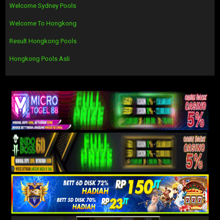
Welcome Sydney Pools
Welcome To Hongkong
Result Hongkong Pools
Hongkong Pools Asli