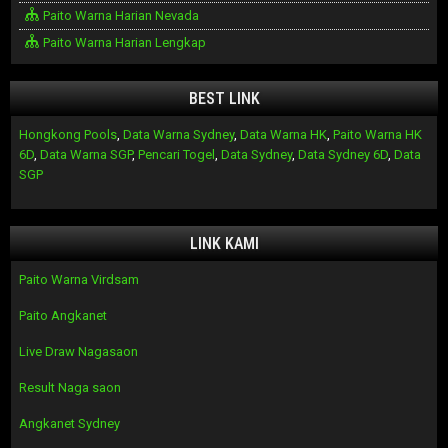
Paito Warna Harian Nevada
Paito Warna Harian Lengkap
BEST LINK
Hongkong Pools
,
Data Warna Sydney
,
Data Warna HK
,
Paito Warna HK
6D
,
Data Warna SGP
,
Pencari Togel
,
Data Sydney
,
Data Sydney 6D
,
Data
SGP
LINK KAMI
Paito Warna Virdsam
Paito Angkanet
Live Draw Nagasaon
Result Naga saon
Angkanet Sydney