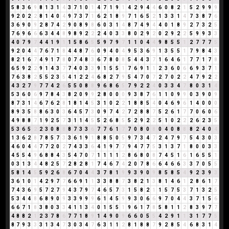
5
8
3
6
9
8
1
3
1
4
3
7
1
0
1
4
7
1
9
1
4
2
9
4
4
6
0
8
2
1
5
2
9
9
9
9
2
0
2
2
8
1
4
0
4
9
7
3
7
1
6
2
1
8
9
7
1
6
5
2
1
3
3
1
4
7
3
8
7
6
3
6
9
0
9
2
8
7
4
2
9
0
8
9
8
6
0
3
1
4
8
7
4
9
4
4
0
1
8
9
2
7
3
2
5
7
6
9
6
6
6
3
4
4
8
9
8
9
2
2
2
4
0
3
3
8
0
2
9
2
0
2
9
2
2
5
9
9
3
3
4
0
7
9
7
4
4
1
9
1
1
5
8
6
5
5
9
7
9
7
1
1
0
4
4
9
8
5
5
1
2
7
7
7
5
9
2
0
4
4
7
6
7
1
8
4
4
8
7
6
0
9
4
0
4
9
5
3
6
9
1
3
5
5
1
7
9
8
4
3
8
2
1
6
7
4
9
1
7
8
0
7
4
8
3
6
7
8
0
8
5
4
4
3
7
1
6
4
6
1
7
7
1
7
8
6
5
9
2
2
9
1
4
3
7
7
4
0
3
3
9
1
5
5
1
7
6
9
1
1
2
3
6
0
6
6
9
3
7
1
7
6
3
8
2
5
5
2
3
5
4
1
2
2
4
6
8
2
7
9
5
4
7
0
7
2
7
0
2
2
4
7
9
2
2
4
3
2
7
9
7
7
4
2
6
5
5
0
8
8
9
6
8
6
5
7
9
2
2
4
0
3
3
4
7
8
0
3
1
4
5
3
6
0
6
9
7
8
4
3
8
2
0
9
9
2
8
0
0
0
9
3
8
7
6
1
1
0
9
9
0
3
9
0
9
8
7
3
1
4
6
7
6
2
8
1
8
1
4
5
3
1
0
2
2
1
8
8
5
4
0
4
6
9
6
1
4
0
0
0
8
9
3
5
8
8
6
3
0
3
6
4
5
7
3
0
9
7
4
2
7
2
8
8
7
5
2
6
1
7
7
0
6
0
6
4
9
8
8
7
1
9
2
5
7
3
1
1
4
5
5
2
6
8
5
5
2
9
2
2
5
1
0
2
2
2
6
2
3
5
5
3
6
5
2
2
3
0
8
8
8
7
3
3
6
7
7
6
1
7
7
0
8
0
8
0
4
0
8
8
8
2
4
0
4
1
3
6
2
8
7
8
5
7
3
3
6
1
9
1
8
8
5
0
5
9
7
3
4
7
2
4
7
9
7
5
4
3
0
3
4
6
0
4
4
7
7
2
0
2
7
4
3
3
6
4
1
9
7
7
9
4
7
7
5
3
1
3
7
1
8
0
0
3
3
4
5
5
4
9
6
8
8
4
3
5
4
7
0
7
1
1
1
1
2
8
6
8
0
8
7
4
5
1
6
1
6
5
5
1
0
3
1
3
4
4
8
2
5
7
2
8
2
8
1
7
4
6
7
4
2
0
7
8
6
6
4
6
6
3
3
7
0
5
5
5
8
1
4
5
5
9
2
6
8
6
7
0
4
4
3
7
8
1
9
9
3
9
0
9
8
5
8
5
4
9
2
3
9
3
3
6
1
0
1
4
2
9
7
7
6
6
9
1
1
3
3
8
8
7
3
8
2
1
3
8
1
4
6
1
2
8
6
1
7
7
4
3
6
9
5
7
2
7
9
4
3
7
9
7
4
6
5
7
3
1
5
8
2
1
1
5
7
5
3
7
1
3
2
5
5
3
4
4
8
6
8
9
0
9
3
3
9
9
9
6
1
4
5
9
9
3
0
6
6
9
7
0
4
4
3
7
1
5
6
6
6
7
1
8
3
8
0
3
3
4
1
1
3
4
0
1
5
5
1
9
6
1
7
8
5
8
1
1
2
8
3
9
7
7
4
8
8
2
1
2
3
7
8
6
7
7
1
8
9
1
4
9
0
9
6
6
0
5
5
4
2
9
1
1
3
1
7
7
5
8
7
9
3
3
3
1
3
4
7
3
0
3
4
7
6
3
1
1
2
8
1
8
8
7
9
2
8
5
4
6
8
3
1
4