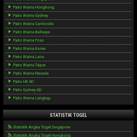
Paito Warna Hongkong
Paito Warna Sydney
Paito Warna Cambodia
Paito Warna Bullseye
Paito Warna Pcso
Paito Warna Korea
Paito Warna Laos
Paito Warna Taipei
Paito Warna Nevada
Paito HK 6D
Paito Sydney 6D
Paito Warna Lengkap
STATISTIK TOGEL
Statistik Angka Togel Singapore
Statistik Angka Togel Hongkong