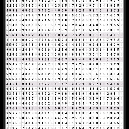
2
4
0
3
3
6
7
2
6
8
7
1
7
2
9
7
1
3
4
7
4
8
7
2
9
8
7
9
3
3
1
9
0
7
7
2
2
2
6
8
3
4
5
7
3
9
0
8
1
9
2
3
6
5
2
7
9
2
9
2
9
7
1
3
4
9
8
5
5
1
4
8
8
8
7
6
5
0
5
5
3
4
7
2
9
4
8
0
0
0
8
2
2
4
6
5
8
1
0
1
8
2
7
2
9
6
6
4
9
4
1
2
3
4
7
3
4
8
1
9
1
2
2
0
2
5
6
3
1
4
1
7
2
0
2
1
6
0
3
3
8
4
5
8
4
4
3
8
4
3
8
7
1
6
7
8
2
4
8
3
7
8
9
6
6
7
3
7
6
4
8
2
6
5
2
2
1
4
3
7
5
2
3
0
3
5
6
9
5
5
8
2
2
6
8
2
3
4
4
8
4
4
0
6
6
1
9
6
5
2
6
3
3
1
4
9
9
8
2
1
4
0
9
4
4
0
7
5
9
5
3
9
9
7
7
5
4
9
4
4
7
8
3
2
5
5
1
5
1
6
5
7
5
2
7
4
5
1
8
9
5
8
1
3
4
7
9
2
7
9
0
5
1
4
5
3
3
1
1
2
1
1
1
3
4
8
8
2
7
9
2
7
6
6
3
6
5
7
4
2
8
5
8
4
3
4
1
2
3
5
7
9
5
2
7
5
5
9
0
9
3
6
4
8
3
4
6
6
3
9
1
6
2
4
6
4
1
3
4
7
0
9
4
8
3
8
6
0
9
9
9
8
3
3
6
2
0
3
4
7
8
0
1
6
7
6
2
5
6
2
6
3
6
0
6
3
9
3
6
9
8
8
8
5
4
4
2
5
6
2
8
5
9
9
9
8
2
0
3
3
0
8
1
8
9
9
3
9
7
7
3
0
1
0
1
5
4
7
8
6
7
3
1
5
6
4
9
3
5
8
9
9
3
9
3
7
4
3
7
1
6
5
4
7
2
8
0
0
9
9
3
7
1
3
4
8
5
4
7
2
1
0
6
4
1
6
7
4
7
2
5
9
4
2
6
2
7
2
5
7
0
9
8
3
2
3
2
2
3
5
9
5
6
0
6
1
5
2
5
7
4
8
0
8
8
8
6
2
9
2
1
4
9
6
6
8
9
1
9
1
1
8
9
0
9
5
9
1
9
1
4
3
3
8
2
5
3
0
2
2
8
5
8
3
2
8
8
4
2
6
2
5
6
8
5
0
3
9
4
4
5
6
5
3
8
0
5
3
2
5
6
4
1
6
7
9
9
1
3
4
7
0
2
4
6
2
2
7
3
1
8
5
5
6
2
3
4
2
1
3
0
8
1
9
1
1
6
7
7
5
5
1
4
7
2
3
8
7
9
7
6
0
7
1
8
4
3
5
6
2
0
4
2
0
2
0
8
3
6
9
7
1
5
1
6
3
6
1
8
9
0
8
3
6
9
4
8
4
2
6
9
5
0
6
6
4
3
4
1
5
4
7
0
2
2
0
9
7
2
9
7
9
1
8
9
6
6
3
9
3
6
6
0
4
4
2
8
3
1
4
8
0
8
0
8
8
4
3
7
1
1
3
6
5
2
9
9
3
3
6
5
0
6
6
3
3
9
9
5
5
7
3
6
6
3
2
4
5
8
4
4
0
6
7
4
2
6
0
2
2
5
8
4
9
4
2
7
0
4
4
7
0
3
8
2
1
2
1
3
4
0
7
6
9
6
7
2
9
5
5
1
4
5
6
2
6
0
3
1
4
8
2
2
8
1
4
7
9
8
8
1
8
2
9
2
2
5
7
7
5
7
0
3
5
8
4
0
9
1
1
3
0
4
4
8
8
9
8
8
7
4
3
9
5
5
5
3
4
9
4
4
9
9
6
6
8
7
5
4
9
3
4
6
0
6
4
6
7
9
7
2
5
7
7
5
0
0
8
5
4
2
8
2
4
6
4
2
7
5
3
1
3
8
4
3
9
1
6
0
6
1
8
4
4
8
1
9
4
7
2
3
1
0
4
4
5
3
6
5
2
2
1
0
7
7
7
2
3
2
5
3
7
0
5
5
5
1
6
7
4
2
4
6
3
9
9
2
2
3
5
2
8
5
2
7