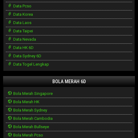
Data Pcso
Data Korea
Data Laos
Data Taipei
Data Nevada
Data HK 6D
Data Sydney 6D
Data Togel Lengkap
BOLA MERAH 6D
Bola Merah Singapore
Bola Merah HK
Bola Merah Sydney
Bola Merah Cambodia
Bola Merah Bullseye
Bola Merah Pcso