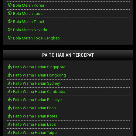
Bola Merah Korea
Bola Merah Laos
Bola Merah Taipei
Bola Merah Nevada
Bola Merah Togel Lengkap
PAITO HARIAN TERCEPAT
Paito Warna Harian Singapore
Paito Warna Harian Hongkong
Paito Warna Harian Sydney
Paito Warna Harian Cambodia
Paito Warna Harian Bullseye
Paito Warna Harian Pcso
Paito Warna Harian Korea
Paito Warna Harian Laos
Paito Warna Harian Taipei