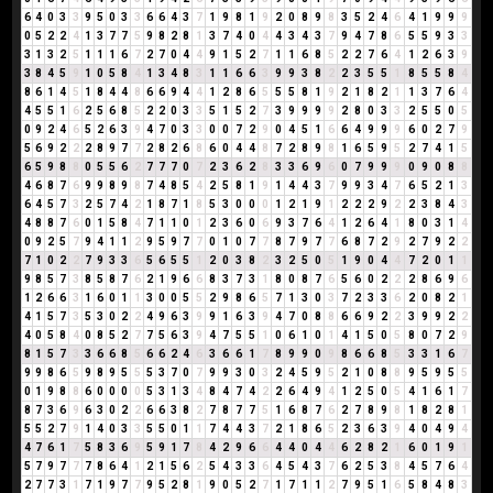
6
4
0
3
3
9
5
0
3
3
6
6
4
3
7
1
9
8
1
9
2
0
8
9
8
3
5
2
4
6
4
1
9
9
9
0
5
2
2
4
1
3
7
7
5
9
8
2
8
1
3
7
4
0
4
4
3
4
3
7
9
4
7
8
6
5
5
9
3
3
3
1
3
2
5
1
1
1
6
7
2
7
0
4
4
9
1
5
2
7
1
1
6
8
5
2
2
7
6
4
1
2
6
3
9
3
8
4
5
9
1
0
5
8
4
1
3
4
8
3
1
1
6
6
3
9
9
3
8
2
2
3
5
5
1
8
5
5
8
4
8
6
1
4
5
1
8
4
4
8
6
6
9
4
4
1
2
8
6
5
5
5
8
1
9
2
1
8
2
1
1
3
7
6
4
4
5
5
1
6
2
5
6
8
5
2
2
0
3
3
5
1
5
2
7
3
9
9
9
9
2
8
0
3
3
2
5
5
0
5
0
9
2
4
6
5
2
6
3
9
4
7
0
3
3
0
0
7
2
9
0
4
5
1
6
6
4
9
9
9
6
0
2
7
9
5
6
9
2
2
2
8
9
7
7
2
8
2
6
8
6
0
4
4
8
7
2
8
9
8
1
6
5
9
5
2
7
4
1
5
6
5
9
8
8
0
5
5
6
2
7
7
7
0
7
2
3
6
2
8
3
3
6
9
6
0
7
9
9
9
0
9
0
8
8
4
6
8
7
6
9
9
8
9
8
7
4
8
5
4
2
5
8
1
9
1
4
4
3
7
9
9
3
4
7
6
5
2
1
3
6
4
5
7
3
2
5
7
4
2
1
8
7
1
8
5
3
0
0
0
1
2
1
9
1
2
2
2
9
2
2
3
8
4
3
4
8
8
7
6
0
1
5
8
4
7
1
1
0
1
2
3
6
0
6
9
3
7
6
4
1
2
6
4
1
8
0
3
1
4
0
9
2
5
7
9
4
1
1
2
9
5
9
7
7
0
1
0
7
7
8
7
9
7
7
6
8
7
2
9
2
7
9
2
2
7
1
0
2
2
7
9
3
3
6
5
6
5
5
1
2
0
3
8
2
3
2
5
0
5
1
9
0
4
4
7
2
0
1
1
9
8
5
7
3
8
5
8
7
6
2
1
9
6
6
8
3
7
3
1
8
0
8
7
6
5
6
0
2
2
2
8
6
9
6
1
2
6
6
3
1
6
0
1
1
3
0
0
5
5
2
9
8
6
5
7
1
3
0
3
7
2
3
3
6
2
0
8
2
1
4
1
5
7
3
5
3
0
2
2
4
9
6
3
9
9
1
6
3
9
4
7
0
8
8
6
6
9
2
2
3
9
9
2
2
4
0
5
8
4
0
8
5
2
7
7
5
6
3
9
4
7
5
5
1
0
6
1
0
1
4
1
5
0
5
8
0
7
2
9
8
1
5
7
3
3
6
6
8
5
6
6
2
4
6
3
6
6
1
7
8
9
9
0
9
8
6
6
8
5
3
3
1
6
7
9
9
8
6
5
9
8
9
5
5
5
3
7
0
7
9
9
3
0
3
2
4
5
9
5
2
1
0
8
8
9
5
9
5
5
0
1
9
8
8
6
0
0
0
0
5
3
1
3
4
8
4
7
4
2
2
6
4
9
4
1
2
5
0
5
4
1
6
1
7
8
7
3
6
9
6
3
0
2
2
6
6
3
8
2
7
8
7
7
5
1
6
8
7
6
2
7
8
9
8
1
8
2
8
1
5
5
2
7
9
1
4
0
3
3
5
5
0
1
1
7
4
4
3
7
2
1
8
6
5
2
3
6
3
9
4
0
4
9
4
4
7
6
1
7
5
8
3
6
9
5
9
1
7
8
4
2
9
6
6
4
4
0
4
4
6
2
8
2
1
6
0
1
9
1
5
7
9
7
7
7
8
6
4
1
2
1
5
6
2
5
4
3
3
6
4
5
4
3
7
6
2
5
3
8
4
5
7
6
4
2
7
7
3
1
7
1
9
7
7
9
5
2
8
1
9
0
5
2
7
1
7
1
1
2
7
9
5
1
6
5
8
4
8
3