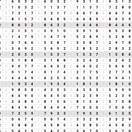
7
5
6
0
3
2
5
6
0
3
2
5
9
3
1
3
4
9
3
1
3
2
5
1
0
3
2
5
1
1
3
7
1
1
1
3
7
1
7
2
8
0
1
4
7
3
1
7
8
7
3
1
7
8
4
6
7
6
4
4
6
7
6
7
3
8
1
5
7
3
6
4
8
9
8
6
4
8
9
8
8
0
3
9
3
9
8
6
3
2
5
8
6
3
2
5
8
4
4
6
1
8
4
4
6
1
6
2
1
5
1
6
5
9
1
0
1
5
9
1
0
1
6
5
3
8
8
9
1
4
7
9
7
1
4
7
9
7
5
3
8
9
8
5
3
8
9
6
3
0
7
6
6
3
5
5
8
7
6
5
5
8
7
6
2
9
7
8
8
8
3
6
9
2
2
3
6
9
2
2
2
8
3
2
5
2
8
3
2
0
3
2
0
3
0
3
1
5
3
7
1
1
5
3
7
1
1
5
8
4
0
1
5
1
8
8
7
5
1
8
8
7
3
2
4
2
6
3
2
4
2
7
5
9
0
7
7
5
6
4
0
2
2
6
4
0
2
2
5
6
6
5
4
2
0
1
7
4
2
0
1
7
4
2
2
7
7
5
3
2
7
7
5
9
6
4
4
6
9
6
6
2
5
3
8
6
2
5
3
8
9
9
4
1
1
9
1
9
3
4
7
1
9
3
4
7
1
8
1
0
1
1
8
1
0
8
4
9
8
5
8
4
4
3
5
3
8
4
3
5
3
8
5
9
9
9
3
7
6
4
9
0
9
6
4
9
0
9
5
2
3
9
3
5
2
3
9
9
8
2
4
8
9
8
8
1
5
6
2
8
1
5
6
2
5
7
0
8
7
4
8
4
9
4
4
8
4
9
4
4
7
0
0
0
0
7
0
0
0
9
5
7
2
5
9
5
7
9
3
3
6
7
9
3
3
6
6
1
3
5
6
7
0
6
7
4
2
0
6
7
4
2
3
3
2
9
2
3
3
2
9
2
1
5
8
8
2
1
4
5
8
5
4
4
5
8
5
4
4
5
8
2
5
8
5
4
2
5
7
5
4
2
5
7
3
6
7
0
7
3
6
7
0