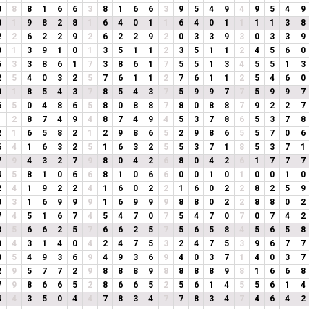
0
8
8
1
6
6
3
8
1
6
6
3
9
5
4
9
4
9
5
4
9
8
1
9
8
2
8
1
6
4
0
1
1
6
4
0
1
1
1
1
3
8
2
2
6
2
2
9
2
6
2
2
9
2
0
3
3
9
3
0
3
3
9
0
1
3
9
1
0
1
3
5
1
1
2
3
5
1
1
2
4
5
6
0
5
3
3
8
6
1
7
3
8
6
1
7
5
5
1
3
4
5
5
1
3
2
5
4
0
3
2
5
7
6
1
1
2
7
6
1
1
2
5
4
6
0
8
1
8
5
4
3
7
8
5
4
3
7
5
9
9
7
7
5
9
9
7
6
5
0
4
8
6
5
8
0
8
8
7
8
0
8
8
7
9
2
2
7
1
2
8
7
4
9
4
8
7
4
9
4
5
3
7
8
6
5
3
7
8
2
1
6
5
8
2
1
2
9
8
6
5
2
9
8
6
5
5
7
0
6
6
4
1
6
3
2
5
1
6
3
2
5
5
3
7
1
8
5
3
7
1
7
9
4
3
2
7
9
8
0
4
2
6
8
0
4
2
6
1
7
7
7
4
5
8
1
0
6
6
8
1
0
6
6
0
0
1
0
1
0
0
1
0
2
4
1
9
2
2
4
1
6
0
2
2
1
6
0
2
2
8
2
5
9
0
3
1
6
9
9
9
1
6
9
9
9
8
8
0
2
2
8
8
0
2
7
4
5
1
6
7
4
5
4
7
0
7
5
4
7
0
7
0
7
4
2
3
5
6
6
2
5
7
6
6
2
5
7
5
6
5
8
4
5
6
5
8
0
4
3
1
4
0
4
2
4
7
5
3
2
4
7
5
3
9
6
7
7
8
5
4
9
3
6
9
4
9
3
6
9
4
0
3
7
1
4
0
3
7
2
9
5
7
7
2
9
8
8
8
9
8
8
8
8
9
8
1
6
6
8
7
9
8
6
6
5
2
8
6
6
5
2
5
6
1
4
5
5
6
1
4
4
4
3
5
0
4
4
7
8
3
4
7
7
8
3
4
7
4
6
4
2