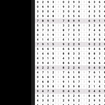
0
2
9
3
3
0
2
9
3
3
6
3
6
0
6
9
4
4
9
3
7
0
7
9
3
7
3
0
0
4
4
3
0
0
4
4
4
3
5
2
9
4
8
3
2
5
5
6
2
2
5
5
7
8
9
9
9
7
8
9
9
9
6
9
1
5
5
3
9
3
3
2
8
9
8
3
2
8
8
7
3
0
3
8
7
3
0
3
7
4
6
0
3
1
9
1
4
7
5
7
3
4
7
5
4
1
4
2
6
4
1
4
2
6
5
8
5
7
9
1
5
6
9
2
2
9
2
9
2
2
6
6
6
9
6
6
6
6
9
6
9
4
6
1
4
6
5
2
8
8
3
3
6
8
8
3
4
3
1
8
9
4
3
1
8
9
5
4
1
3
9
4
7
2
8
6
6
4
1
8
6
6
8
2
2
6
8
8
2
2
6
8
0
4
0
4
7
1
2
3
7
6
1
8
9
7
6
1
0
6
6
9
6
0
6
6
9
6
0
7
5
7
6
8
7
6
9
1
5
7
3
9
1
5
8
3
9
8
8
8
3
9
8
8
2
1
4
9
4
7
8
6
0
4
6
5
2
0
4
6
6
3
2
6
8
6
3
2
6
8
8
6
9
4
3
0
2
2
2
9
5
2
7
2
9
5