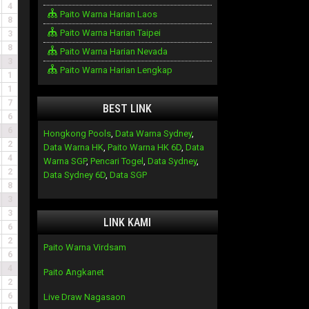
4
Paito Warna Harian Laos
8
Paito Warna Harian Taipei
3
8
Paito Warna Harian Nevada
3
Paito Warna Harian Lengkap
1
1
7
BEST LINK
6
6
Hongkong Pools
,
Data Warna Sydney
,
2
Data Warna HK
,
Paito Warna HK 6D
,
Data
4
Warna SGP
,
Pencari Togel
,
Data Sydney
,
2
Data Sydney 6D
,
Data SGP
8
3
3
LINK KAMI
6
2
Paito Warna Virdsam
6
4
Paito Angkanet
2
6
Live Draw Nagasaon