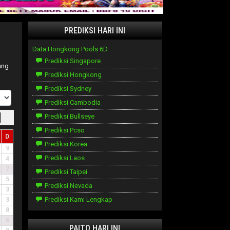
PREDIKSI HARI INI
Data Hongkong Pools 6D
Prediksi Singapore
ang
Prediksi Hongkong
Prediksi Sydney
Prediksi Cambodia
Prediksi Bullseye
Prediksi Pcso
D
Prediksi Korea
9
Prediksi Laos
4
7
Prediksi Taipei
5
Prediksi Nevada
3
Prediksi Kami Lengkap
3
8
6
PAITO HARI INI