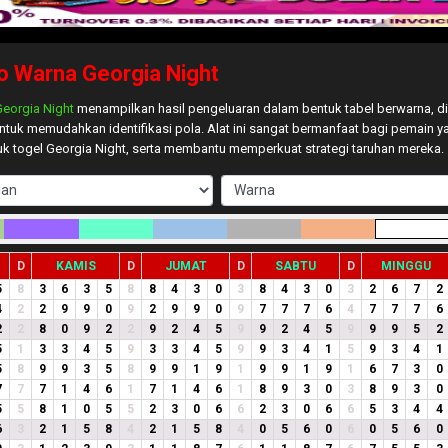
o Warna Georgia Night
Georgia Night
menampilkan hasil pengeluaran dalam bentuk tabel berwarna, di
tuk memudahkan identifikasi pola. Alat ini sangat bermanfaat bagi pemain y
uk togel Georgia Night, serta membantu memperkuat strategi taruhan mereka.
D
KAMIS
D
JUMAT
D
SABTU
D
MINGGU
5
8
3
6
3
5
8
8
4
3
0
3
8
4
3
0
3
2
6
7
2
4
2
2
9
9
0
9
2
9
9
0
9
7
7
7
6
4
7
7
7
6
2
2
8
0
9
2
2
9
2
4
5
9
9
2
4
5
9
9
9
5
2
5
1
3
3
4
5
9
3
3
4
5
9
9
3
4
1
5
9
3
4
1
5
8
9
9
3
5
8
9
9
1
9
1
9
9
1
9
1
6
7
3
0
7
7
7
1
4
6
1
7
1
4
6
1
8
9
3
0
3
8
9
3
0
5
5
8
1
0
5
5
2
3
0
6
6
2
3
0
6
6
5
3
4
4
6
3
2
1
5
8
4
2
1
5
8
4
0
5
6
0
6
0
5
6
0