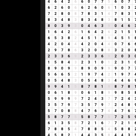
4
6
4
2
6
6
0
7
7
5
6
0
7
6
2
6
0
6
6
2
6
0
6
1
0
3
7
2
8
0
8
7
8
3
1
4
7
8
3
8
3
4
8
3
8
3
4
8
3
8
1
5
8
0
3
9
3
0
4
6
3
9
0
4
6
1
6
4
2
6
1
6
4
2
6
2
1
5
6
5
3
8
2
4
5
1
8
9
4
5
1
4
2
0
4
4
4
2
0
4
4
0
7
6
2
9
7
8
6
3
2
0
8
8
3
2
0
2
3
3
6
9
2
3
3
6
9
2
0
3
1
5
8
4
3
2
3
1
0
1
2
3
1
8
9
0
9
9
8
9
0
9
9
9
0
7
5
6
6
5
2
1
9
7
4
2
1
9
7
0
5
4
8
3
0
5
4
8
3
4
4
6
9
9
4
1
5
8
7
8
1
9
8
7
8
0
6
1
8
9
0
6
1
8
9
9
8
5
5
9
9
9
9
7
2
4
3
7
7
2
4
3
5
7
9
7
3
5
7
9
7
2
4
8
5
7
0
8
8
4
7
6
7
4
4
7
6
5
8
7
7
5
5
8
7
7
5
7
2
5
6
1
3
5
8
7
2
1
6
7
7
2
1
7
8
8
5
4
7
8
8
5
4
5
8
8
4
5
8
2
1
4
4
3
5
8
4
4
3