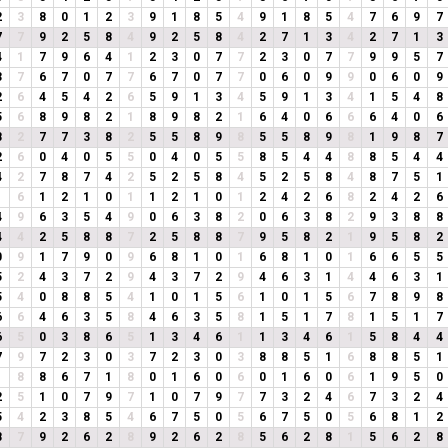
2
3
8
0
1
2
3
9
1
8
5
4
9
1
8
5
4
7
6
9
7
7
7
9
2
5
8
4
9
2
5
8
4
2
7
1
3
4
2
7
1
3
4
1
7
9
6
4
1
2
3
0
7
7
2
3
0
7
7
9
9
5
7
3
7
6
7
0
7
7
6
7
0
7
7
0
6
0
9
9
0
6
0
9
2
6
4
5
4
2
6
5
9
1
3
4
5
9
1
3
4
1
5
4
8
5
6
8
9
8
2
1
8
9
8
2
1
6
4
0
6
6
6
4
0
6
8
2
7
7
3
8
2
5
5
8
9
8
5
5
8
9
8
1
9
8
7
2
6
0
4
0
5
5
0
4
0
5
5
8
5
4
4
8
8
5
4
4
4
2
7
8
7
4
2
5
2
5
8
4
5
2
5
8
4
8
7
5
1
1
6
1
2
1
0
1
1
2
1
0
1
2
4
2
6
8
2
4
2
6
4
9
6
3
5
4
9
0
6
3
8
2
0
6
3
8
2
9
3
8
8
4
4
2
5
8
8
7
2
5
8
8
7
9
5
8
2
1
9
5
8
2
0
9
1
7
9
0
9
6
8
1
0
1
6
8
1
0
1
6
6
5
5
5
2
4
3
7
2
9
4
3
7
2
9
4
6
3
1
4
4
6
3
1
5
4
0
8
8
5
4
1
0
1
5
6
1
0
1
5
6
7
8
9
8
6
6
4
6
3
5
8
4
6
3
5
8
1
5
1
7
8
1
5
1
7
6
5
0
3
8
6
5
1
3
4
6
1
1
3
4
6
1
5
8
4
4
7
9
7
2
3
0
3
7
2
3
0
3
8
8
5
1
6
8
8
5
1
1
8
8
6
7
1
8
0
1
6
0
6
0
1
6
0
6
1
9
5
0
2
5
1
0
7
9
7
1
0
7
9
7
7
3
2
4
6
7
3
2
4
5
4
2
3
8
5
4
6
7
5
0
5
6
7
5
0
5
6
8
1
2
8
7
9
2
6
2
8
9
2
6
2
8
5
6
2
8
1
5
6
2
8