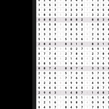
0
2
4
2
6
0
2
4
2
6
1
2
3
7
5
5
3
8
9
2
3
4
7
9
2
3
3
3
9
7
7
3
3
9
7
7
4
9
5
1
8
0
5
5
3
2
2
0
2
3
2
2
0
8
8
2
1
0
8
8
2
1
8
8
3
5
9
0
8
8
6
8
8
0
8
6
8
8
3
8
5
2
7
3
8
5
2
7
7
5
8
3
3
3
7
1
2
6
5
4
9
2
6
5
5
1
0
6
6
5
1
0
6
6
7
9
6
2
8
4
3
7
8
3
1
0
1
8
3
1
1
0
2
7
9
1
0
2
7
9
6
9
1
8
7
7
4
2
2
7
8
6
5
2
7
8
2
1
4
0
4
2
1
4
0
4
2
9
7
0
8
5
0
5
9
9
6
9
6
9
9
6
8
8
7
4
2
8
8
7
4
2
3
3
5
2
0
0
0
0
5
7
0
0
0
5
7
0
7
7
6
0
6
7
7
6
0
6
4
3
5
4
2
2
6
8
4
9
9
9
9
4
9
9
6
9
4
0
4
6
9
4
0
4
2
8
7
2
9
4
3
7
1
4
8
7
6
1
4
8
9
4
5
1
6
9
4
5
1
6
6
1
4
1
2
1
6
7
0
9
8
5
4
0
9
8
8
4
9
7
7
8
4
9
7
7
7
8
1