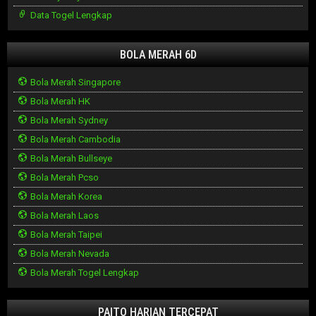
Data Togel Lengkap
BOLA MERAH 6D
Bola Merah Singapore
Bola Merah HK
Bola Merah Sydney
Bola Merah Cambodia
Bola Merah Bullseye
Bola Merah Pcso
Bola Merah Korea
Bola Merah Laos
Bola Merah Taipei
Bola Merah Nevada
Bola Merah Togel Lengkap
PAITO HARIAN TERCEPAT