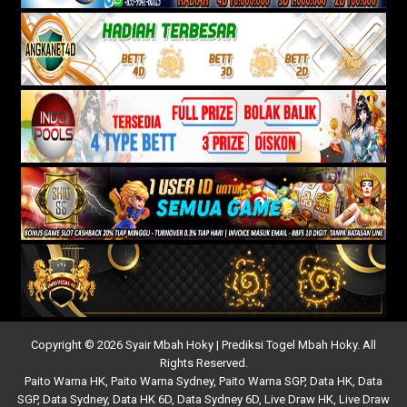
Copyright © 2026 Syair Mbah Hoky | Prediksi Togel Mbah Hoky. All
Rights Reserved.
Paito Warna HK
,
Paito Warna Sydney
,
Paito Warna SGP
,
Data HK
,
Data
SGP
,
Data Sydney
,
Data HK 6D
,
Data Sydney 6D
,
Live Draw HK
,
Live Draw