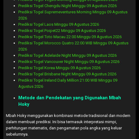
Prediksi Togel Chengdu Night Minggu 09 Agustus 2026
Prediksi Togel Supremeventures Morning Minggu 09 Agustus
2026
Prediksi Togel Laos Minggu 09 Agustus 2026
Prediksi Togel Poipet22 Minggu 09 Agustus 2026
Prediksi Togel Toto Macau 22:00 Minggu 09 Agustus 2026
Prediksi Togel Morocco Quatro 22:00 WIB Minggu 09 Agustus
2026
Prediksi Togel Adelaide Night Minggu 09 Agustus 2026
Prediksi Togel Vancouver Night Minggu 09 Agustus 2026
Prediksi Togel Korea Minggu 09 Agustus 2026
Prediksi Togel Brisbane Night Minggu 09 Agustus 2026
Prediksi Togel Ireland Daily Million 21:00 WIB Minggu 09
Agustus 2026
Metode dan Pendekatan yang Digunakan Mbah
Hoky
Mbah Hoky menggunakan kombinasi metode tradisional dan modern
dalam membuat prediksi. Ini bisa termasuk interpretasi mimpi,
perhitungan matematis, dan pengamatan pola angka yang keluar
sebelumnya.