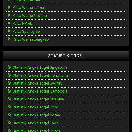
Paito Warna Taipei
Paito Warna Nevada
Paito HK 6D
Paito Sydney 6D
Paito Warna Lengkap
STATISTIK TOGEL
Statistik Angka Togel Singapore
Statistik Angka Togel Hongkong
Statistik Angka Togel Sydney
Statistik Angka Togel Cambodia
Statistik Angka Togel Bullseye
Statistik Angka Togel Pcso
Statistik Angka Togel Korea
Statistik Angka Togel Laos
Statistik Angka Togel Taipei