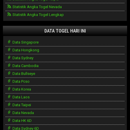
Statistik Angka Togel Nevada
Statistik Angka Togel Lengkap
DATA TOGEL HARI INI
Data Singapore
Data Hongkong
Data Sydney
Data Cambodia
Data Bullseye
Data Pcso
Data Korea
Data Laos
Data Taipei
Data Nevada
Data HK 6D
Data Sydney 6D