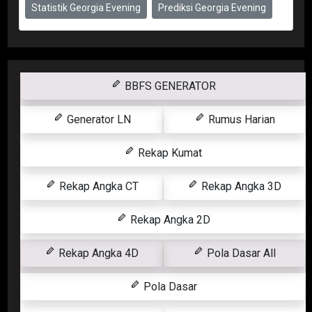
Statistik Georgia Evening
Prediksi Georgia Evening
BBFS GENERATOR
Generator LN
Rumus Harian
Rekap Kumat
Rekap Angka CT
Rekap Angka 3D
Rekap Angka 2D
Rekap Angka 4D
Pola Dasar All
Pola Dasar