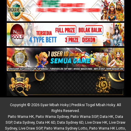
Copyright © 2026 Syair Mbah Hoky | Prediksi Togel Mbah Hoky. All
Rights Reserved.
Paito Warna HK
,
Paito Warna Sydney
,
Paito Warna SGP
,
Data HK
,
Data
SGP
,
Data Sydney
,
Data HK 6D
,
Data Sydney 6D
,
Live Draw HK
,
Live Draw
Sydney
,
Live Draw SGP
,
Paito Warna Sydney Lotto
,
Paito Warna HK Lotto
,