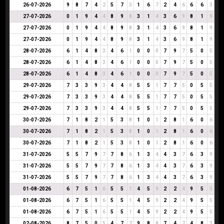
26-07-2026
9
8
7
4
2
5
7
3
1
6
7
2
4
6
6
6
3
27-07-2026
0
1
9
4
4
8
9
8
3
1
4
3
6
9
8
1
9
27-07-2026
0
1
9
4
4
8
9
8
3
1
4
3
6
9
8
1
9
27-07-2026
0
1
9
4
4
8
9
8
3
1
4
3
6
9
8
1
9
28-07-2026
6
1
4
8
3
4
6
1
0
0
0
7
9
7
5
0
5
28-07-2026
6
1
4
8
3
4
6
1
0
0
0
7
9
7
5
0
5
28-07-2026
6
1
4
8
3
4
6
1
0
0
0
7
9
7
5
0
5
29-07-2026
7
3
3
9
3
4
4
8
5
5
1
7
7
5
0
5
5
29-07-2026
7
3
3
9
3
4
4
8
5
5
1
7
7
5
0
5
5
29-07-2026
7
3
3
9
3
4
4
8
5
5
1
7
7
5
0
5
5
30-07-2026
7
1
8
2
1
5
3
8
1
0
1
2
8
1
6
0
6
30-07-2026
7
1
8
2
1
5
3
8
1
0
1
2
8
1
6
0
6
30-07-2026
7
1
8
2
1
5
3
8
1
0
1
2
8
1
6
0
6
31-07-2026
5
5
7
9
7
7
8
6
1
3
4
4
3
7
6
3
9
31-07-2026
5
5
7
9
7
7
8
6
1
3
4
4
3
7
6
3
9
31-07-2026
5
5
7
9
7
7
8
6
1
3
4
4
3
7
6
3
9
01-08-2026
6
7
5
1
6
5
5
1
4
5
9
2
2
4
9
5
5
01-08-2026
6
7
5
1
6
5
5
1
4
5
9
2
2
4
9
5
5
01-08-2026
6
7
5
1
6
5
5
1
4
5
9
2
2
4
9
5
5
02-08-2026
8
7
5
0
5
4
7
2
9
8
8
7
4
2
4
8
3