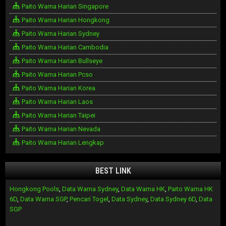
Paito Warna Harian Singapore
Paito Warna Harian Hongkong
Paito Warna Harian Sydney
Paito Warna Harian Cambodia
Paito Warna Harian Bullseye
Paito Warna Harian Pcso
Paito Warna Harian Korea
Paito Warna Harian Laos
Paito Warna Harian Taipei
Paito Warna Harian Nevada
Paito Warna Harian Lengkap
BEST LINK
Hongkong Pools
,
Data Warna Sydney
,
Data Warna HK
,
Paito Warna HK
6D
,
Data Warna SGP
,
Pencari Togel
,
Data Sydney
,
Data Sydney 6D
,
Data
SGP