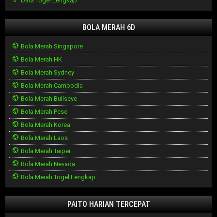
Data Togel Lengkap
BOLA MERAH 6D
Bola Merah Singapore
Bola Merah HK
Bola Merah Sydney
Bola Merah Cambodia
Bola Merah Bullseye
Bola Merah Pcso
Bola Merah Korea
Bola Merah Laos
Bola Merah Taipei
Bola Merah Nevada
Bola Merah Togel Lengkap
PAITO HARIAN TERCEPAT