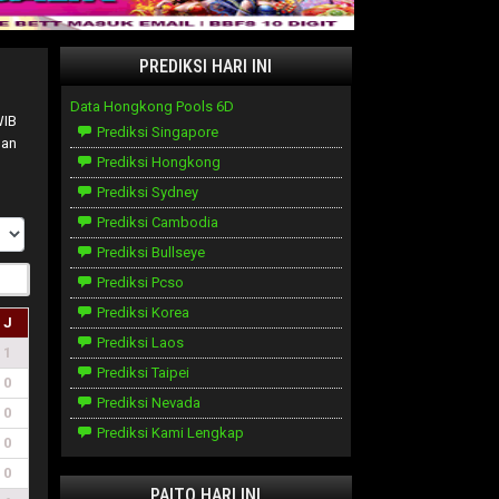
PREDIKSI HARI INI
Data Hongkong Pools 6D
WIB
Prediksi Singapore
dan
Prediksi Hongkong
Prediksi Sydney
Prediksi Cambodia
Prediksi Bullseye
Prediksi Pcso
Prediksi Korea
J
Prediksi Laos
1
Prediksi Taipei
0
Prediksi Nevada
0
Prediksi Kami Lengkap
0
0
PAITO HARI INI