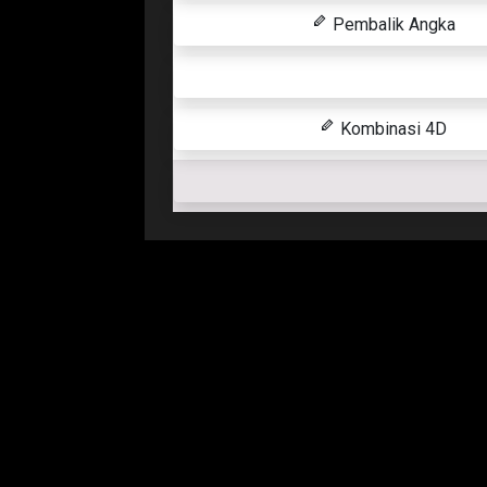
Pembalik Angka
Kombinasi 4D