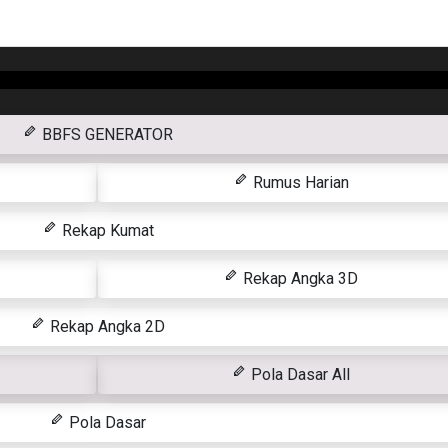
BBFS GENERATOR
Rumus Harian
Rekap Kumat
Rekap Angka 3D
Rekap Angka 2D
Pola Dasar All
Pola Dasar