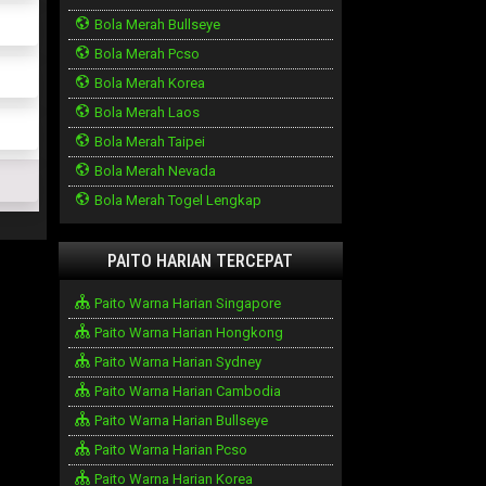
Bola Merah Bullseye
Bola Merah Pcso
Bola Merah Korea
Bola Merah Laos
Bola Merah Taipei
Bola Merah Nevada
Bola Merah Togel Lengkap
PAITO HARIAN TERCEPAT
Paito Warna Harian Singapore
Paito Warna Harian Hongkong
Paito Warna Harian Sydney
Paito Warna Harian Cambodia
Paito Warna Harian Bullseye
Paito Warna Harian Pcso
Paito Warna Harian Korea