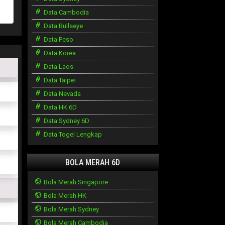
Data Cambodia
Data Bullseye
Data Pcso
Data Korea
Data Laos
Data Taipei
Data Nevada
Data HK 6D
Data Sydney 6D
Data Togel Lengkap
BOLA MERAH 6D
Bola Merah Singapore
Bola Merah HK
Bola Merah Sydney
Bola Merah Cambodia