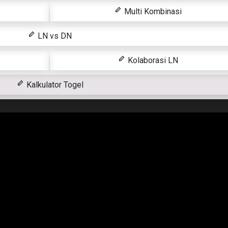
Multi Kombinasi
LN vs DN
Kolaborasi LN
Kalkulator Togel