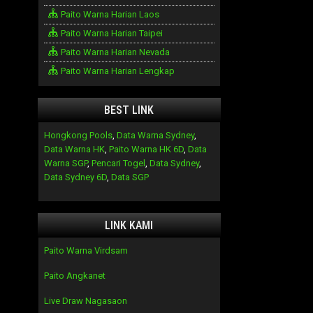
Paito Warna Harian Laos
Paito Warna Harian Taipei
Paito Warna Harian Nevada
Paito Warna Harian Lengkap
BEST LINK
Hongkong Pools
,
Data Warna Sydney
,
Data Warna HK
,
Paito Warna HK 6D
,
Data
Warna SGP
,
Pencari Togel
,
Data Sydney
,
Data Sydney 6D
,
Data SGP
LINK KAMI
Paito Warna Virdsam
Paito Angkanet
Live Draw Nagasaon