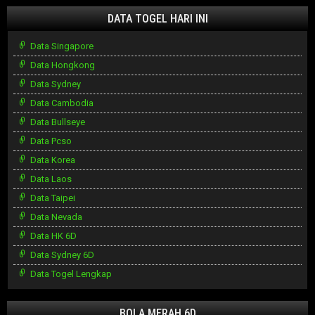
DATA TOGEL HARI INI
Data Singapore
Data Hongkong
Data Sydney
Data Cambodia
Data Bullseye
Data Pcso
Data Korea
Data Laos
Data Taipei
Data Nevada
Data HK 6D
Data Sydney 6D
Data Togel Lengkap
BOLA MERAH 6D