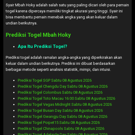
Syair Mbah Hoky adalah salah satu yang paling dicari oleh para pemain
togel karena dipercaya memiliki tingkat akurasi yang tinggi. Syair ini
bisa membantu pemain menebak angka yang akan keluar dalam
undian berikutnya.
Prediksi Togel Mbah Hoky
Apa Itu Prediksi Togel?
Prediksi togel adalah ramalan angka-angka yang diperkirakan akan
keluar dalam undian berikutnya. Prediksi ini dibuat berdasarkan
berbagai metode seperti analisis statistik, mimpi, dan intuisi.
Prediksi Togel SGP Sabtu 08 Agustus 2026
Prediksi Togel Chengdu Day Sabtu 08 Agustus 2026
Prediksi Togel Colombus Sabtu 08 Agustus 2026
Prediksi Togel Toto Macau 16:00 Sabtu 08 Agustus 2026
Prediksi Togel Vegas Midnight Sabtu 08 Agustus 2026
Prediksi Togel Busan Day Sabtu 08 Agustus 2026
Prediksi Togel Gwangju Day Sabtu 08 Agustus 2026
Prediksi Togel Poipet15 Sabtu 08 Agustus 2026
Prediksi Togel Chinapools Sabtu 08 Agustus 2026
Prediksi Togel Adelaide Day Sabtu 08 Agustus 2026