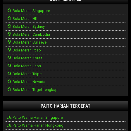
Bola Merah Singapore
Bola Merah HK
Bola Merah Sydney
Bola Merah Cambodia
Bola Merah Bullseye
Bola Merah Pcso
Bola Merah Korea
Bola Merah Laos
Bola Merah Taipei
Bola Merah Nevada
Bola Merah Togel Lengkap
PAITO HARIAN TERCEPAT
Paito Warna Harian Singapore
Paito Warna Harian Hongkong