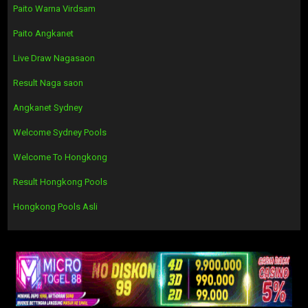
Paito Warna Virdsam
Paito Angkanet
Live Draw Nagasaon
Result Naga saon
Angkanet Sydney
Welcome Sydney Pools
Welcome To Hongkong
Result Hongkong Pools
Hongkong Pools Asli