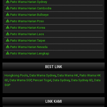
Paito Warna Harian Sydney
Paito Warna Harian Cambodia
Paito Warna Harian Bullseye
Paito Warna Harian Pcso
Paito Warna Harian Korea
Paito Warna Harian Laos
Paito Warna Harian Taipei
Paito Warna Harian Nevada
Paito Warna Harian Lengkap
BEST LINK
Hongkong Pools
,
Data Warna Sydney
,
Data Warna HK
,
Paito Warna HK
6D
,
Data Warna SGP
,
Pencari Togel
,
Data Sydney
,
Data Sydney 6D
,
Data
SGP
LINK KAMI