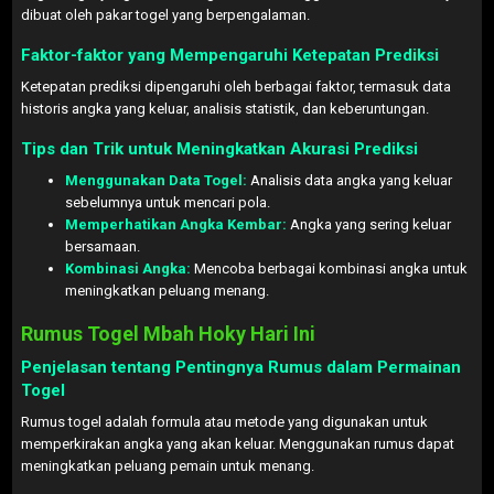
dibuat oleh pakar togel yang berpengalaman.
Faktor-faktor yang Mempengaruhi Ketepatan Prediksi
Ketepatan prediksi dipengaruhi oleh berbagai faktor, termasuk data
historis angka yang keluar, analisis statistik, dan keberuntungan.
Tips dan Trik untuk Meningkatkan Akurasi Prediksi
Menggunakan Data Togel:
Analisis data angka yang keluar
sebelumnya untuk mencari pola.
Memperhatikan Angka Kembar:
Angka yang sering keluar
bersamaan.
Kombinasi Angka:
Mencoba berbagai kombinasi angka untuk
meningkatkan peluang menang.
Rumus Togel Mbah Hoky Hari Ini
Penjelasan tentang Pentingnya Rumus dalam Permainan
Togel
Rumus togel adalah formula atau metode yang digunakan untuk
memperkirakan angka yang akan keluar. Menggunakan rumus dapat
meningkatkan peluang pemain untuk menang.