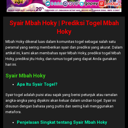
Syair Mbah Hoky | Prediksi Togel Mbah
Hoky
Mbah Hoky dikenal luas dalam komunitas togel sebagai salah satu
peramal yang sering memberikan syair dan prediksi yang akurat. Dalam
artikel ini, kami akan membahas syair Mbah Hoky, prediksi togel Mbah
Hoky, prediksi jitu Hoky, dan rumus togel yang dapat Anda gunakan
hari ini.
Syair Mbah Hoky
Apa Itu Syair Togel?
Syair togel adalah puisi atau sajak yang berisi petunjuk atau ramalan
angka-angka yang diyakini akan keluar dalam undian togel. Syair ini
disusun dengan bahasa yang puitis dan sering kali menggunakan
metafora.
Penjelasan Singkat tentang Syair Mbah Hoky