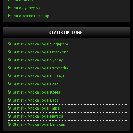
Paito Sydney 6D
Paito Warna Lengkap
STATISTIK TOGEL
Statistik Angka Togel Singapore
Statistik Angka Togel Hongkong
Statistik Angka Togel Sydney
Statistik Angka Togel Cambodia
Statistik Angka Togel Bullseye
Statistik Angka Togel Pcso
Statistik Angka Togel Korea
Statistik Angka Togel Laos
Statistik Angka Togel Taipei
Statistik Angka Togel Nevada
Statistik Angka Togel Lengkap