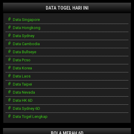
DATA TOGEL HARI INI
Data Singapore
Data Hongkong
Data Sydney
Data Cambodia
Data Bullseye
Data Pcso
Data Korea
Data Laos
Data Taipei
Data Nevada
Data HK 6D
Data Sydney 6D
Data Togel Lengkap
BOLA MERAH 6D