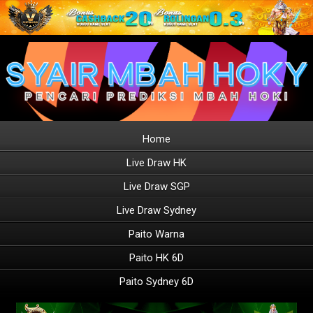
Home
Live Draw HK
Live Draw SGP
Live Draw Sydney
Paito Warna
Paito HK 6D
Paito Sydney 6D