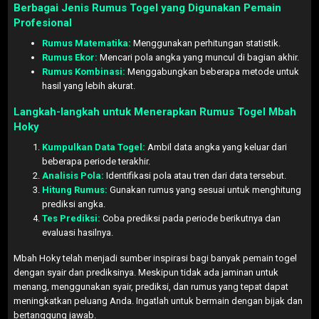
Berbagai Jenis Rumus Togel yang Digunakan Pemain
Profesional
Rumus Matematika:
Menggunakan perhitungan statistik.
Rumus Ekor:
Mencari pola angka yang muncul di bagian akhir.
Rumus Kombinasi:
Menggabungkan beberapa metode untuk
hasil yang lebih akurat.
Langkah-langkah untuk Menerapkan Rumus Togel Mbah
Hoky
Kumpulkan Data Togel:
Ambil data angka yang keluar dari
beberapa periode terakhir.
Analisis Pola:
Identifikasi pola atau tren dari data tersebut.
Hitung Rumus:
Gunakan rumus yang sesuai untuk menghitung
prediksi angka.
Tes Prediksi:
Coba prediksi pada periode berikutnya dan
evaluasi hasilnya.
Mbah Hoky telah menjadi sumber inspirasi bagi banyak pemain togel
dengan syair dan prediksinya. Meskipun tidak ada jaminan untuk
menang, menggunakan syair, prediksi, dan rumus yang tepat dapat
meningkatkan peluang Anda. Ingatlah untuk bermain dengan bijak dan
bertanggung jawab.