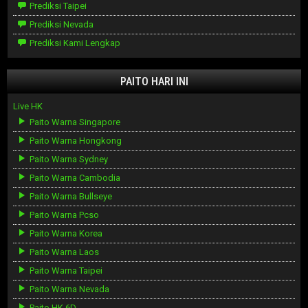
Prediksi Taipei
Prediksi Nevada
Prediksi Kami Lengkap
PAITO HARI INI
Live HK
Paito Warna Singapore
Paito Warna Hongkong
Paito Warna Sydney
Paito Warna Cambodia
Paito Warna Bullseye
Paito Warna Pcso
Paito Warna Korea
Paito Warna Laos
Paito Warna Taipei
Paito Warna Nevada
Paito HK 6D