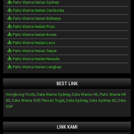
Paito Warna Harian Sydney
Paito Warna Harian Cambodia
Paito Warna Harian Bullseye
Paito Warna Harian Pcso
Paito Warna Harian Korea
Paito Warna Harian Laos
Paito Warna Harian Taipei
Paito Warna Harian Nevada
Paito Warna Harian Lengkap
BEST LINK
Hongkong Pools
,
Data Warna Sydney
,
Data Warna HK
,
Paito Warna HK
6D
,
Data Warna SGP
,
Pencari Togel
,
Data Sydney
,
Data Sydney 6D
,
Data
SGP
LINK KAMI