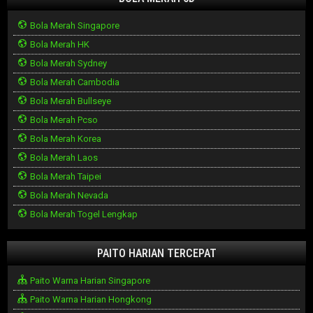
Bola Merah Singapore
Bola Merah HK
Bola Merah Sydney
Bola Merah Cambodia
Bola Merah Bullseye
Bola Merah Pcso
Bola Merah Korea
Bola Merah Laos
Bola Merah Taipei
Bola Merah Nevada
Bola Merah Togel Lengkap
PAITO HARIAN TERCEPAT
Paito Warna Harian Singapore
Paito Warna Harian Hongkong