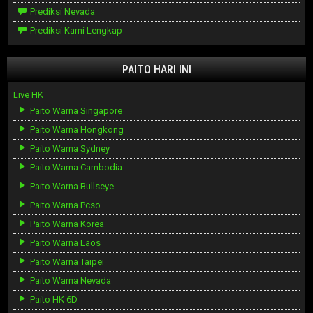
Prediksi Nevada
Prediksi Kami Lengkap
PAITO HARI INI
Live HK
Paito Warna Singapore
Paito Warna Hongkong
Paito Warna Sydney
Paito Warna Cambodia
Paito Warna Bullseye
Paito Warna Pcso
Paito Warna Korea
Paito Warna Laos
Paito Warna Taipei
Paito Warna Nevada
Paito HK 6D