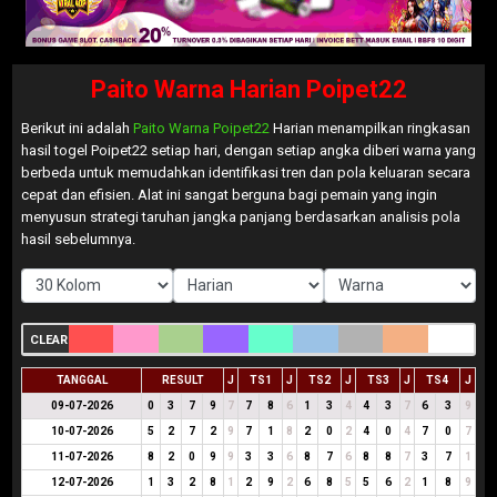
Paito Warna Harian Poipet22
Berikut ini adalah
Paito Warna Poipet22
Harian menampilkan ringkasan
hasil togel Poipet22 setiap hari, dengan setiap angka diberi warna yang
berbeda untuk memudahkan identifikasi tren dan pola keluaran secara
cepat dan efisien. Alat ini sangat berguna bagi pemain yang ingin
menyusun strategi taruhan jangka panjang berdasarkan analisis pola
hasil sebelumnya.
CLEAR
TANGGAL
RESULT
J
TS1
J
TS2
J
TS3
J
TS4
J
09-07-2026
0
3
7
9
7
7
8
6
1
3
4
4
3
7
6
3
9
10-07-2026
5
2
7
2
9
7
1
8
2
0
2
4
0
4
7
0
7
11-07-2026
8
2
0
9
9
3
3
6
8
7
6
8
8
7
3
7
1
12-07-2026
1
3
2
8
1
2
9
2
6
8
5
5
6
2
1
8
9