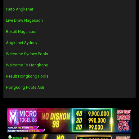
Paito Angkanet
Live Draw Nagasaon
Result Naga saon
Angkanet Sydney
Welcome Sydney Pools
Welcome To Hongkong
Result Hongkong Pools
Hongkong Pools Asli