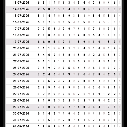
13-07-2026
6
3
1
4
5
1
3
4
9
6
6
0
8
8
4
6
1
14-07-2026
2
6
8
6
5
8
4
3
3
3
6
3
7
1
8
3
2
15-07-2026
8
1
4
4
8
3
9
3
8
1
9
8
6
5
3
1
4
16-07-2026
6
8
7
5
3
8
5
4
3
5
8
3
2
5
5
3
8
17-07-2026
0
0
5
6
2
7
0
7
4
1
5
7
1
8
9
1
1
18-07-2026
2
9
0
0
0
9
7
7
4
8
3
6
4
1
9
8
8
19-07-2026
6
6
0
5
5
0
1
1
8
9
8
1
0
1
3
9
3
20-07-2026
0
1
1
5
6
1
1
2
5
4
9
0
0
0
0
4
4
21-07-2026
3
4
6
7
4
5
8
4
3
8
2
2
3
5
8
8
7
22-07-2026
6
1
1
9
1
2
7
9
6
2
8
5
4
9
1
2
3
23-07-2026
0
5
9
2
2
9
5
5
4
7
2
6
2
8
9
7
7
24-07-2026
5
2
4
0
4
4
3
7
7
6
4
7
8
6
2
6
8
25-07-2026
1
9
5
7
3
7
4
2
0
8
8
4
7
2
5
8
4
26-07-2026
2
8
9
4
4
8
9
8
3
1
4
3
6
9
8
1
9
27-07-2026
5
7
2
0
2
0
6
6
7
2
9
1
9
1
2
2
4
28-07-2026
8
1
0
3
3
3
2
5
5
2
7
8
5
4
2
5
7
29-07-2026
9
1
0
0
0
9
7
7
4
8
3
6
4
1
9
8
8
30-07-2026
6
1
4
3
7
4
0
4
7
1
8
4
1
5
2
1
3
31-07-2026
9
9
5
6
2
7
0
7
4
1
5
7
1
8
9
1
1
01-08-2026
0
8
8
1
9
7
6
4
4
4
8
4
9
4
9
4
4