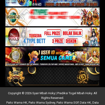
Copyright © 2026 Syair Mbah Hoky | Prediksi Togel Mbah Hoky. All
Rights Reserved.
Paito Warna HK
,
Paito Warna Sydney
,
Paito Warna SGP
,
Data HK
,
Data