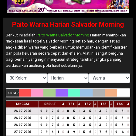
Paito Warna Harian Salvador Morning
Berikut ini adalah
Paito Warna Salvador Morning
Harian menampilkan
ringkasan hasil togel Salvador Morning setiap hari, dengan setiap
angka diberi warna yang berbeda untuk memudahkan identifikasi tren
dan pola keluaran secara cepat dan efisien. Alat ini sangat berguna
bagi pemain yang ingin menyusun strategi taruhan jangka panjang
berdasarkan analisis pola hasil sebelumnya.
CLEAR
TANGGAL
RESULT
J
TS1
J
TS2
J
TS3
J
TS4
J
26-07-2026
0
0
7
5
3
8
5
4
3
5
8
3
2
5
5
3
8
26-07-2026
0
0
7
5
3
8
5
4
3
5
8
3
2
5
5
3
8
26-07-2026
0
0
7
5
3
8
5
4
3
5
8
3
2
5
5
3
8
27-07-2026
2
9
4
1
5
4
9
4
5
6
2
7
6
4
0
6
6