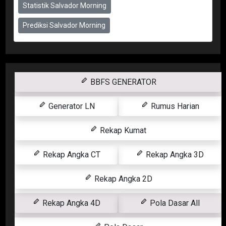
Statistik Salvador Morning
Prediksi Salvador Morning
BBFS GENERATOR
Generator LN
Rumus Harian
Rekap Kumat
Rekap Angka CT
Rekap Angka 3D
Rekap Angka 2D
Rekap Angka 4D
Pola Dasar All