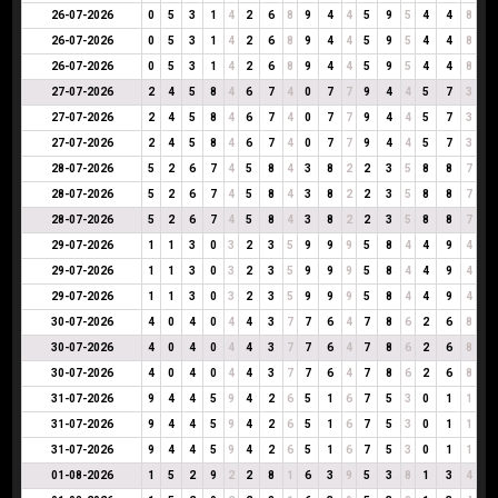
26-07-2026
0
5
3
1
4
2
6
8
9
4
4
5
9
5
4
4
8
26-07-2026
0
5
3
1
4
2
6
8
9
4
4
5
9
5
4
4
8
26-07-2026
0
5
3
1
4
2
6
8
9
4
4
5
9
5
4
4
8
27-07-2026
2
4
5
8
4
6
7
4
0
7
7
9
4
4
5
7
3
27-07-2026
2
4
5
8
4
6
7
4
0
7
7
9
4
4
5
7
3
27-07-2026
2
4
5
8
4
6
7
4
0
7
7
9
4
4
5
7
3
28-07-2026
5
2
6
7
4
5
8
4
3
8
2
2
3
5
8
8
7
28-07-2026
5
2
6
7
4
5
8
4
3
8
2
2
3
5
8
8
7
28-07-2026
5
2
6
7
4
5
8
4
3
8
2
2
3
5
8
8
7
29-07-2026
1
1
3
0
3
2
3
5
9
9
9
5
8
4
4
9
4
29-07-2026
1
1
3
0
3
2
3
5
9
9
9
5
8
4
4
9
4
29-07-2026
1
1
3
0
3
2
3
5
9
9
9
5
8
4
4
9
4
30-07-2026
4
0
4
0
4
4
3
7
7
6
4
7
8
6
2
6
8
30-07-2026
4
0
4
0
4
4
3
7
7
6
4
7
8
6
2
6
8
30-07-2026
4
0
4
0
4
4
3
7
7
6
4
7
8
6
2
6
8
31-07-2026
9
4
4
5
9
4
2
6
5
1
6
7
5
3
0
1
1
31-07-2026
9
4
4
5
9
4
2
6
5
1
6
7
5
3
0
1
1
31-07-2026
9
4
4
5
9
4
2
6
5
1
6
7
5
3
0
1
1
01-08-2026
1
5
2
9
2
2
8
1
6
3
9
5
3
8
1
3
4