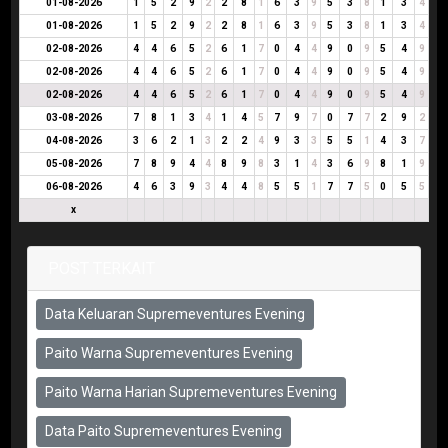
01-08-2026
1
5
2
9
2
2
8
1
6
3
9
5
3
8
1
3
4
01-08-2026
1
5
2
9
2
2
8
1
6
3
9
5
3
8
1
3
4
02-08-2026
4
4
6
5
2
6
1
7
0
4
4
9
0
9
5
4
9
02-08-2026
4
4
6
5
2
6
1
7
0
4
4
9
0
9
5
4
9
02-08-2026
4
4
6
5
2
6
1
7
0
4
4
9
0
9
5
4
9
03-08-2026
7
8
1
3
4
1
4
5
7
9
7
0
7
7
2
9
2
04-08-2026
3
6
2
1
3
2
2
4
9
3
3
5
5
1
4
3
7
05-08-2026
7
8
9
4
4
8
9
8
3
1
4
3
6
9
8
1
9
06-08-2026
4
6
3
9
3
4
4
8
5
5
1
7
7
5
0
5
5
x
POST TERKAIT
Data Keluaran Supremeventures Evening
Paito Warna Supremeventures Evening
Paito Warna Harian Supremeventures Evening
Data Paito Supremeventures Evening