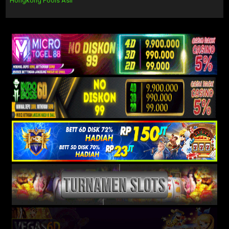
Hongkong Pools Asli