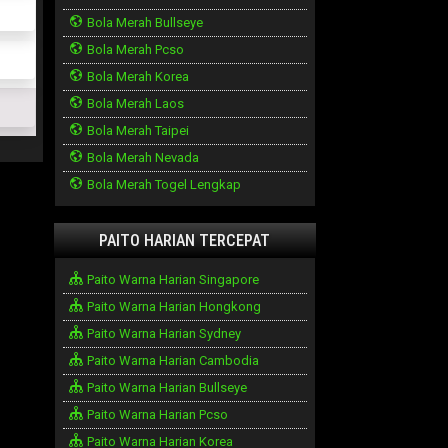
Bola Merah Bullseye
Bola Merah Pcso
Bola Merah Korea
Bola Merah Laos
Bola Merah Taipei
Bola Merah Nevada
Bola Merah Togel Lengkap
PAITO HARIAN TERCEPAT
Paito Warna Harian Singapore
Paito Warna Harian Hongkong
Paito Warna Harian Sydney
Paito Warna Harian Cambodia
Paito Warna Harian Bullseye
Paito Warna Harian Pcso
Paito Warna Harian Korea