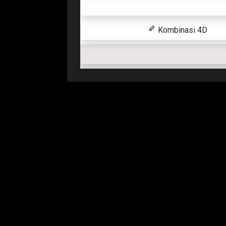
Kombinasi 4D