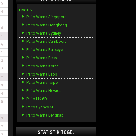
5
Live HK
4
Paito Warna Singapore
1
Paito Warna Hongkong
6
Paito Warna Sydney
1
Paito Warna Cambodia
6
Paito Warna Bullseye
1
Paito Warna Pcso
3
Paito Warna Korea
2
Paito Warna Laos
2
Paito Warna Taipei
9
Paito Warna Nevada
4
Paito HK 6D
5
Paito Sydney 6D
1
Paito Warna Lengkap
9
2
STATISTIK TOGEL
7