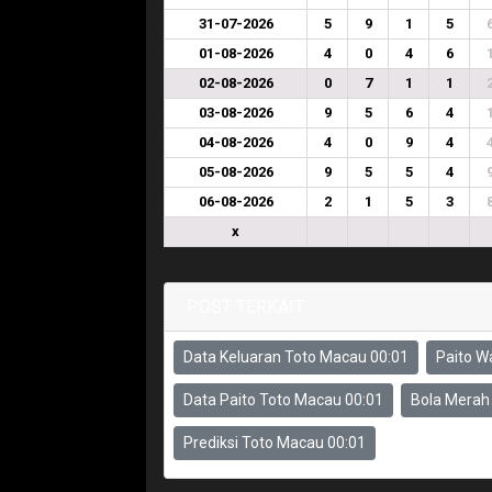
31-07-2026
5
9
1
5
01-08-2026
4
0
4
6
02-08-2026
0
7
1
1
03-08-2026
9
5
6
4
04-08-2026
4
0
9
4
05-08-2026
9
5
5
4
06-08-2026
2
1
5
3
x
POST TERKAIT
Data Keluaran Toto Macau 00:01
Paito W
Data Paito Toto Macau 00:01
Bola Merah
Prediksi Toto Macau 00:01