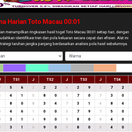
na Harian Toto Macau 00:01
an menampilkan ringkasan hasil togel Toto Macau 00:01 setiap hari, dengan
hkan identifikasi tren dan pola keluaran secara cepat dan efisien. Alat ini
rategi taruhan jangka panjang berdasarkan analisis pola hasil sebelumnya.
J
TS1
J
TS2
J
TS3
J
TS4
7
5
6
2
2
2
4
2
9
2
7
2
4
4
1
5
8
0
8
7
0
7
3
0
1
8
0
8
3
4
7
3
1
4
8
4
3
4
6
1
0
0
0
7
9
7
5
0
8
3
1
4
9
0
9
8
0
8
4
0
8
3
1
4
9
0
9
8
0
8
4
0