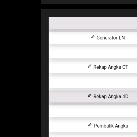
Generator LN
Rekap Angka CT
Rekap Angka 4D
Pembalik Angka