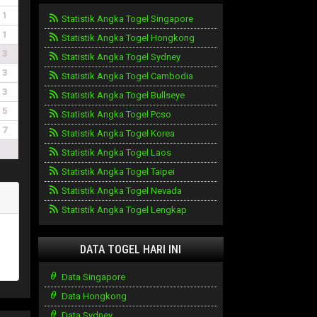
1
Statistik Angka Togel Singapore
1
Statistik Angka Togel Hongkong
3
Statistik Angka Togel Sydney
3
Statistik Angka Togel Cambodia
3
Statistik Angka Togel Bullseye
5
Statistik Angka Togel Pcso
7
Statistik Angka Togel Korea
Statistik Angka Togel Laos
Statistik Angka Togel Taipei
Statistik Angka Togel Nevada
Statistik Angka Togel Lengkap
DATA TOGEL HARI INI
Data Singapore
Data Hongkong
Data Sydney