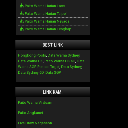
Paito Warna Harian Laos
Paito Warna Harian Taipei
Paito Warna Harian Nevada
Paito Warna Harian Lengkap
BEST LINK
Hongkong Pools
,
Data Warna Sydney
,
Data Warna HK
,
Paito Warna HK 6D
,
Data
Warna SGP
,
Pencari Togel
,
Data Sydney
,
Data Sydney 6D
,
Data SGP
LINK KAMI
Paito Warna Virdsam
Paito Angkanet
Live Draw Nagasaon