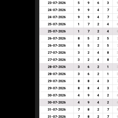
23-07-2026
5
9
6
3
24-07-2026
9
9
4
7
24-07-2026
9
9
4
7
25-07-2026
1
7
2
4
25-07-2026
1
7
2
4
26-07-2026
8
5
2
5
26-07-2026
8
5
2
5
27-07-2026
3
2
4
8
27-07-2026
3
2
4
8
28-07-2026
3
6
2
1
28-07-2026
3
6
2
1
29-07-2026
8
8
4
3
29-07-2026
8
8
4
3
30-07-2026
4
9
4
2
30-07-2026
4
9
4
2
31-07-2026
7
8
2
7
31-07-2026
7
8
2
7