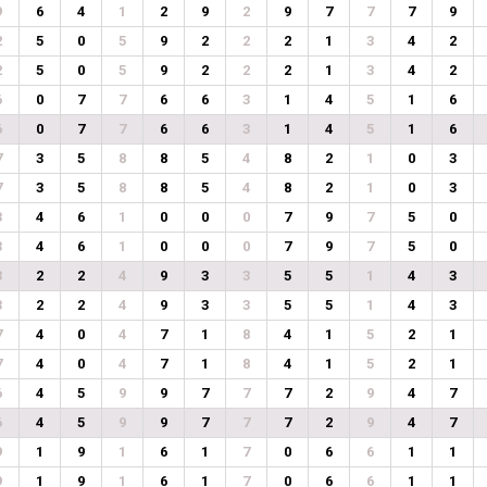
9
6
4
1
2
9
2
9
7
7
7
9
2
5
0
5
9
2
2
2
1
3
4
2
2
5
0
5
9
2
2
2
1
3
4
2
6
0
7
7
6
6
3
1
4
5
1
6
6
0
7
7
6
6
3
1
4
5
1
6
7
3
5
8
8
5
4
8
2
1
0
3
7
3
5
8
8
5
4
8
2
1
0
3
3
4
6
1
0
0
0
7
9
7
5
0
3
4
6
1
0
0
0
7
9
7
5
0
3
2
2
4
9
3
3
5
5
1
4
3
3
2
2
4
9
3
3
5
5
1
4
3
7
4
0
4
7
1
8
4
1
5
2
1
7
4
0
4
7
1
8
4
1
5
2
1
6
4
5
9
9
7
7
7
2
9
4
7
6
4
5
9
9
7
7
7
2
9
4
7
9
1
9
1
6
1
7
0
6
6
1
1
9
1
9
1
6
1
7
0
6
6
1
1