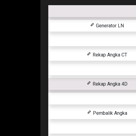
Generator LN
Rekap Angka CT
Rekap Angka 4D
Pembalik Angka