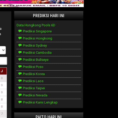
PREDIKSI HARI INI
Data Hongkong Pools 6D
ka
Prediksi Singapore
a
Prediksi Hongkong
Prediksi Sydney
Prediksi Cambodia
Prediksi Bullseye
Prediksi Pcso
J
Prediksi Korea
8
Prediksi Laos
9
Prediksi Taipei
9
Prediksi Nevada
8
Prediksi Kami Lengkap
8
7
PAITO HARI INI