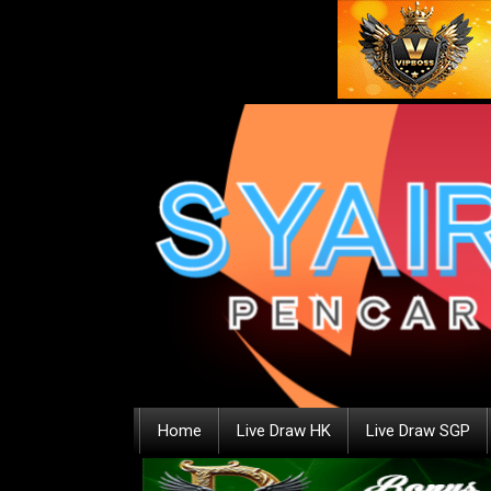
Home
Live Draw HK
Live Draw SGP