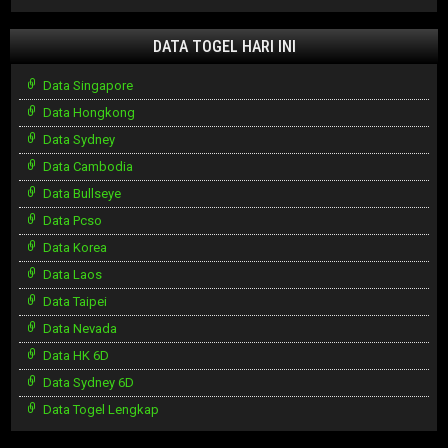
DATA TOGEL HARI INI
Data Singapore
Data Hongkong
Data Sydney
Data Cambodia
Data Bullseye
Data Pcso
Data Korea
Data Laos
Data Taipei
Data Nevada
Data HK 6D
Data Sydney 6D
Data Togel Lengkap