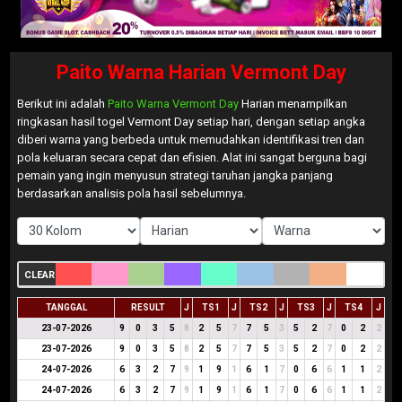
Paito Warna Harian Vermont Day
Berikut ini adalah
Paito Warna Vermont Day
Harian menampilkan
ringkasan hasil togel Vermont Day setiap hari, dengan setiap angka
diberi warna yang berbeda untuk memudahkan identifikasi tren dan
pola keluaran secara cepat dan efisien. Alat ini sangat berguna bagi
pemain yang ingin menyusun strategi taruhan jangka panjang
berdasarkan analisis pola hasil sebelumnya.
CLEAR
TANGGAL
RESULT
J
TS1
J
TS2
J
TS3
J
TS4
J
23-07-2026
9
0
3
5
8
2
5
7
7
5
3
5
2
7
0
2
2
23-07-2026
9
0
3
5
8
2
5
7
7
5
3
5
2
7
0
2
2
24-07-2026
6
3
2
7
9
1
9
1
6
1
7
0
6
6
1
1
2
24-07-2026
6
3
2
7
9
1
9
1
6
1
7
0
6
6
1
1
2