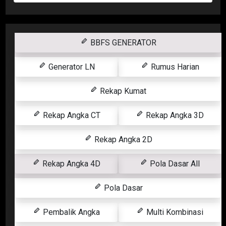
BBFS GENERATOR
Generator LN
Rumus Harian
Rekap Kumat
Rekap Angka CT
Rekap Angka 3D
Rekap Angka 2D
Rekap Angka 4D
Pola Dasar All
Pola Dasar
Pembalik Angka
Multi Kombinasi