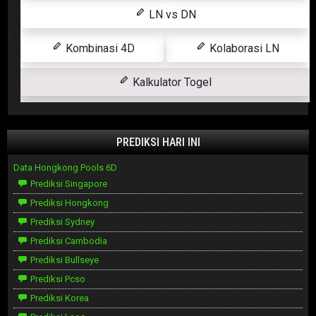
LN vs DN
Kombinasi 4D
Kolaborasi LN
Kalkulator Togel
PREDIKSI HARI INI
Data Hongkong Pools 6D
Prediksi Singapore
Prediksi Hongkong
Prediksi Sydney
Prediksi Cambodia
Prediksi Bullseye
Prediksi Pcso
Prediksi Korea