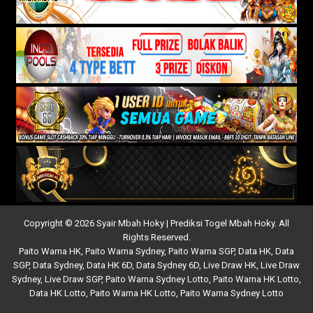
Copyright © 2026 Syair Mbah Hoky | Prediksi Togel Mbah Hoky. All
Rights Reserved.
Paito Warna HK
,
Paito Warna Sydney
,
Paito Warna SGP
,
Data HK
,
Data
SGP
,
Data Sydney
,
Data HK 6D
,
Data Sydney 6D
,
Live Draw HK
,
Live Draw
Sydney
,
Live Draw SGP
,
Paito Warna Sydney Lotto
,
Paito Warna HK Lotto
,
Data HK Lotto
,
Paito Warna HK Lotto
,
Paito Warna Sydney Lotto