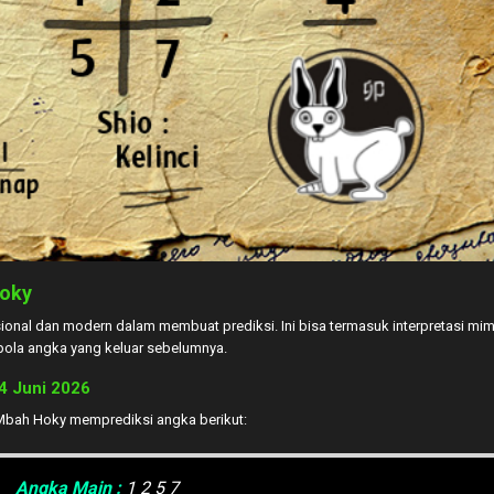
Hoky
al dan modern dalam membuat prediksi. Ini bisa termasuk interpretasi mim
pola angka yang keluar sebelumnya.
4 Juni 2026
Mbah Hoky memprediksi angka berikut:
Angka Main :
1 2 5 7