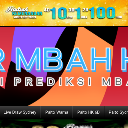
Live Draw Sydney
Paito Warna
Paito HK 6D
Paito Syd