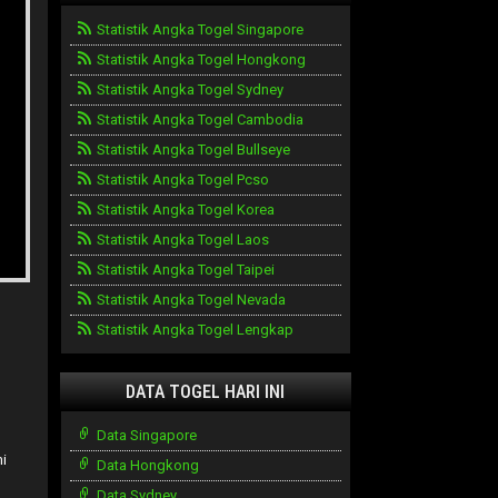
Statistik Angka Togel Singapore
Statistik Angka Togel Hongkong
Statistik Angka Togel Sydney
Statistik Angka Togel Cambodia
Statistik Angka Togel Bullseye
Statistik Angka Togel Pcso
Statistik Angka Togel Korea
Statistik Angka Togel Laos
Statistik Angka Togel Taipei
Statistik Angka Togel Nevada
Statistik Angka Togel Lengkap
DATA TOGEL HARI INI
Data Singapore
i
Data Hongkong
Data Sydney