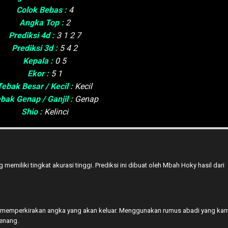
Colok Bebas :
4
Angka Top :
2
Prediksi 4d :
3 1 2 7
Prediksi 3d :
5 4 2
Kepala :
0 5
Ekor :
5 1
Tebak Besar / Kecil :
Kecil
bak Genap / Ganjil :
Genap
Shio :
Kelinci
 memiliki tingkat akurasi tinggi. Prediksi ini dibuat oleh Mbah Hoky hasil dari
 memperkirakan angka yang akan keluar. Menggunakan rumus abadi yang kam
enang.