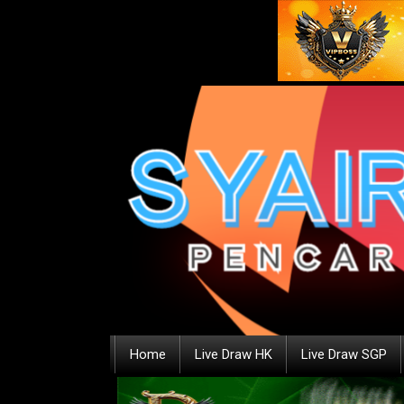
Home
Live Draw HK
Live Draw SGP