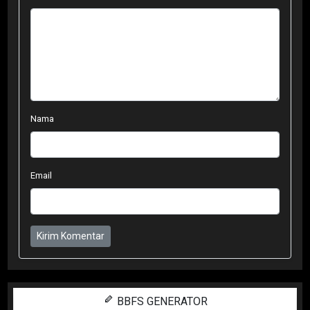
Nama
Email
Kirim Komentar
BBFS GENERATOR