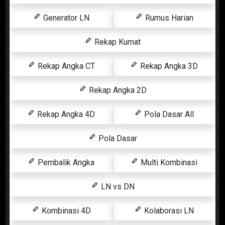
Generator LN
Rumus Harian
Rekap Kumat
Rekap Angka CT
Rekap Angka 3D
Rekap Angka 2D
Rekap Angka 4D
Pola Dasar All
Pola Dasar
Pembalik Angka
Multi Kombinasi
LN vs DN
Kombinasi 4D
Kolaborasi LN