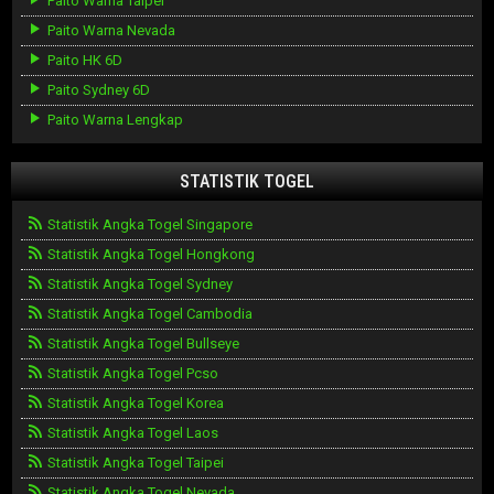
Paito Warna Taipei
Paito Warna Nevada
Paito HK 6D
Paito Sydney 6D
Paito Warna Lengkap
STATISTIK TOGEL
Statistik Angka Togel Singapore
Statistik Angka Togel Hongkong
Statistik Angka Togel Sydney
Statistik Angka Togel Cambodia
Statistik Angka Togel Bullseye
Statistik Angka Togel Pcso
Statistik Angka Togel Korea
Statistik Angka Togel Laos
Statistik Angka Togel Taipei
Statistik Angka Togel Nevada