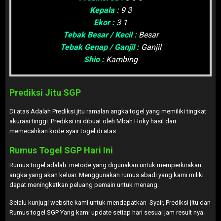
Kepala :
9 3
Ekor :
3 1
Tebak Besar / Kecil :
Besar
Tebak Genap / Ganjil :
Ganjil
Shio :
Kambing
Prediksi Jitu SGP
Di atas Adalah Prediksi jitu ramalan angka togel yang memiliki tingkat
akurasi tinggi. Prediksi ini dibuat oleh Mbah Hoky hasil dari
memecahkan kode syair togel di atas.
Rumus Togel SGP Hari Ini
Rumus togel adalah metode yang digunakan untuk memperkirakan
angka yang akan keluar. Menggunakan rumus abadi yang kami miliki
dapat meningkatkan peluang pemain untuk menang.
Selalu kunjugi website kami untuk mendapatkan Syair, Prediksi jitu dan
Rumus togel SGP Yang kami update setiap hari sesuai jam result nya.