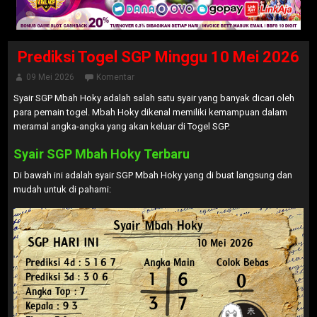
Prediksi Togel SGP Minggu 10 Mei 2026
09 Mei 2026
Komentar
Syair SGP Mbah Hoky adalah salah satu syair yang banyak dicari oleh
para pemain togel. Mbah Hoky dikenal memiliki kemampuan dalam
meramal angka-angka yang akan keluar di Togel SGP.
Syair SGP Mbah Hoky Terbaru
Di bawah ini adalah syair SGP Mbah Hoky yang di buat langsung dan
mudah untuk di pahami: