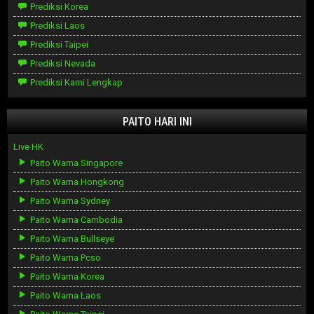
Prediksi Korea
Prediksi Laos
Prediksi Taipei
Prediksi Nevada
Prediksi Kami Lengkap
PAITO HARI INI
Live HK
Paito Warna Singapore
Paito Warna Hongkong
Paito Warna Sydney
Paito Warna Cambodia
Paito Warna Bullseye
Paito Warna Pcso
Paito Warna Korea
Paito Warna Laos