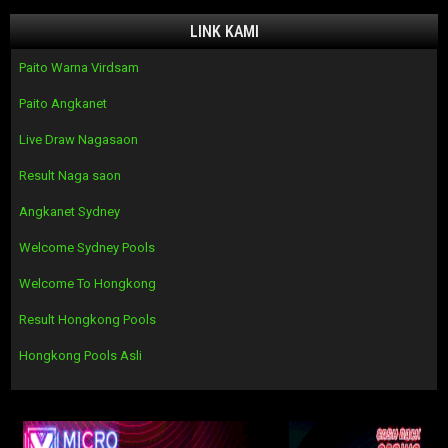
LINK KAMI
Paito Warna Virdsam
Paito Angkanet
Live Draw Nagasaon
Result Naga saon
Angkanet Sydney
Welcome Sydney Pools
Welcome To Hongkong
Result Hongkong Pools
Hongkong Pools Asli