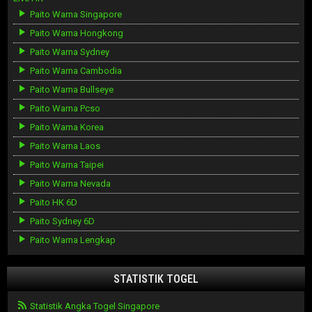
Paito Warna Singapore
Paito Warna Hongkong
Paito Warna Sydney
Paito Warna Cambodia
Paito Warna Bullseye
Paito Warna Pcso
Paito Warna Korea
Paito Warna Laos
Paito Warna Taipei
Paito Warna Nevada
Paito HK 6D
Paito Sydney 6D
Paito Warna Lengkap
STATISTIK TOGEL
Statistik Angka Togel Singapore