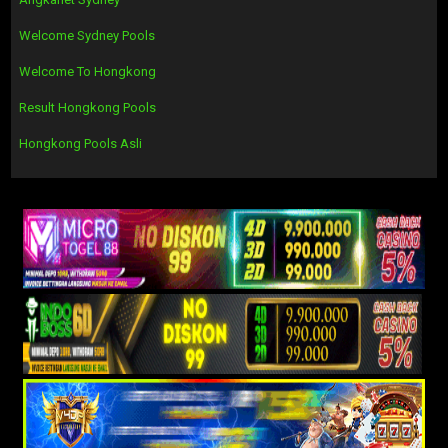
Welcome Sydney Pools
Welcome To Hongkong
Result Hongkong Pools
Hongkong Pools Asli