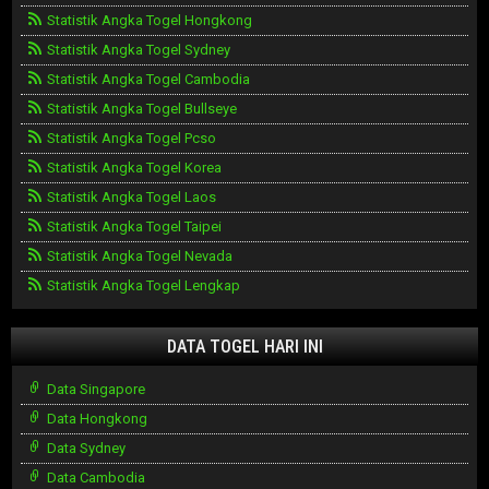
Statistik Angka Togel Hongkong
Statistik Angka Togel Sydney
Statistik Angka Togel Cambodia
Statistik Angka Togel Bullseye
Statistik Angka Togel Pcso
Statistik Angka Togel Korea
Statistik Angka Togel Laos
Statistik Angka Togel Taipei
Statistik Angka Togel Nevada
Statistik Angka Togel Lengkap
DATA TOGEL HARI INI
Data Singapore
Data Hongkong
Data Sydney
Data Cambodia