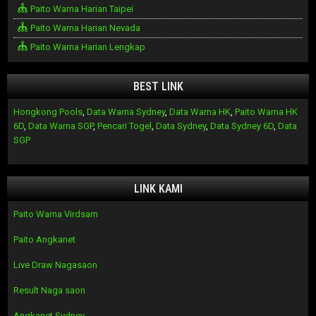
Paito Warna Harian Taipei
Paito Warna Harian Nevada
Paito Warna Harian Lengkap
BEST LINK
Hongkong Pools
,
Data Warna Sydney
,
Data Warna HK
,
Paito Warna HK
6D
,
Data Warna SGP
,
Pencari Togel
,
Data Sydney
,
Data Sydney 6D
,
Data
SGP
LINK KAMI
Paito Warna Virdsam
Paito Angkanet
Live Draw Nagasaon
Result Naga saon
Angkanet Sydney