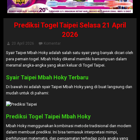
Prediksi Togel Taipei Selasa 21 April
2026
20 April 2026
Komentar
Syair Taipei Mbah Hoky adalah salah satu syair yang banyak dicari oleh
para pemain togel. Mbah Hoky dikenal memiliki kemampuan dalam
meramal angka-angka yang akan keluar di Togel Taipei.
Syair Taipei Mbah Hoky Terbaru
Di bawah ini adalah syair Taipei Mbah Hoky yang di buat langsung dan
mudah untuk di pahami:
Prediksi Togel Taipei Mbah Hoky
Mbah Hoky menggunakan kombinasi metode tradisional dan modern
dalam membuat prediksi. Ini bisa termasuk interpretasi mimpi,
perhitungan matematis, dan pengamatan terhadap pola angka yang