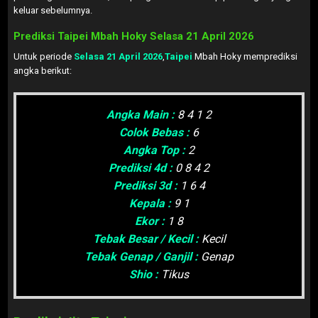
keluar sebelumnya.
Prediksi Taipei Mbah Hoky Selasa
21 April 2026
Untuk periode
Selasa 21 April 2026
,
Taipei
Mbah Hoky memprediksi
angka berikut:
Angka Main :
8 4 1 2
Colok Bebas :
6
Angka Top :
2
Prediksi 4d :
0 8 4 2
Prediksi 3d :
1 6 4
Kepala :
9 1
Ekor :
1 8
Tebak Besar / Kecil :
Kecil
Tebak Genap / Ganjil :
Genap
Shio :
Tikus