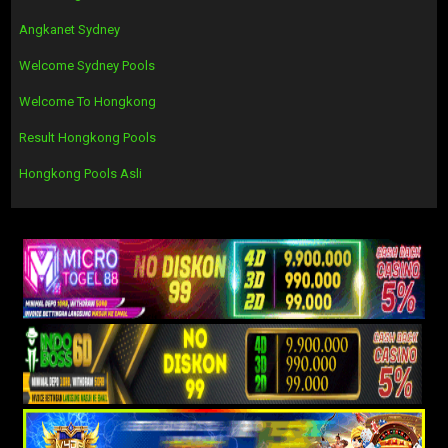
Angkanet Sydney
Welcome Sydney Pools
Welcome To Hongkong
Result Hongkong Pools
Hongkong Pools Asli