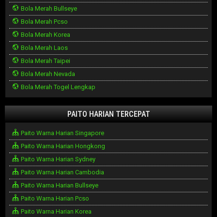
Bola Merah Bullseye
Bola Merah Pcso
Bola Merah Korea
Bola Merah Laos
Bola Merah Taipei
Bola Merah Nevada
Bola Merah Togel Lengkap
PAITO HARIAN TERCEPAT
Paito Warna Harian Singapore
Paito Warna Harian Hongkong
Paito Warna Harian Sydney
Paito Warna Harian Cambodia
Paito Warna Harian Bullseye
Paito Warna Harian Pcso
Paito Warna Harian Korea