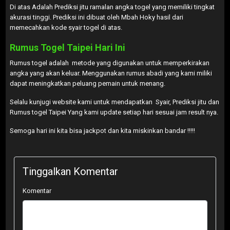
Di atas Adalah Prediksi jitu ramalan angka togel yang memiliki tingkat
akurasi tinggi. Prediksi ini dibuat oleh Mbah Hoky hasil dari
memecahkan kode syair togel di atas.
Rumus Togel Taipei Hari Ini
Rumus togel adalah metode yang digunakan untuk memperkirakan
angka yang akan keluar. Menggunakan rumus abadi yang kami miliki
dapat meningkatkan peluang pemain untuk menang.
Selalu kunjugi website kami untuk mendapatkan Syair, Prediksi jitu dan
Rumus togel Taipei Yang kami update setiap hari sesuai jam result nya.
Semoga hari ini kita bisa jackpot dan kita miskinkan bandar !!!!!
Tinggalkan Komentar
Komentar