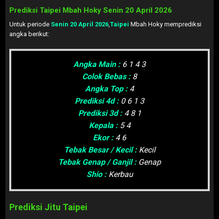
Prediksi Taipei Mbah Hoky Senin
20 April 2026
Untuk periode
Senin 20 April 2026
,
Taipei
Mbah Hoky memprediksi
angka berikut:
Angka Main :
6 1 4 3
Colok Bebas :
8
Angka Top :
4
Prediksi 4d :
0 6 1 3
Prediksi 3d :
4 8 1
Kepala :
5 4
Ekor :
4 6
Tebak Besar / Kecil :
Kecil
Tebak Genap / Ganjil :
Genap
Shio :
Kerbau
Prediksi Jitu Taipei