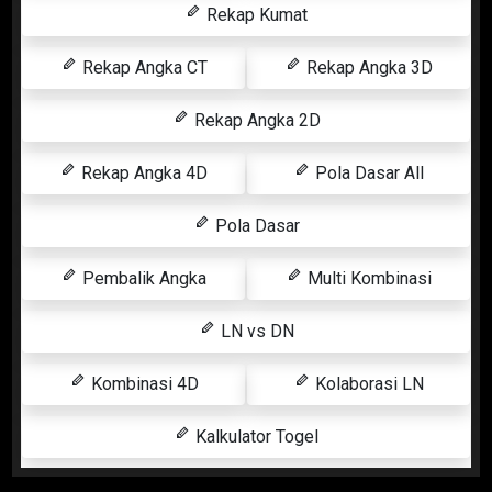
Rekap Kumat
Rekap Angka CT
Rekap Angka 3D
Rekap Angka 2D
Rekap Angka 4D
Pola Dasar All
Pola Dasar
Pembalik Angka
Multi Kombinasi
LN vs DN
Kombinasi 4D
Kolaborasi LN
Kalkulator Togel