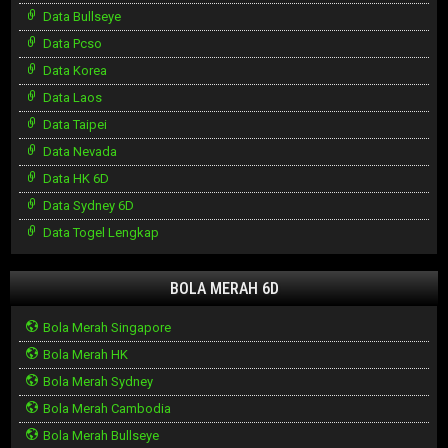
Data Bullseye
Data Pcso
Data Korea
Data Laos
Data Taipei
Data Nevada
Data HK 6D
Data Sydney 6D
Data Togel Lengkap
BOLA MERAH 6D
Bola Merah Singapore
Bola Merah HK
Bola Merah Sydney
Bola Merah Cambodia
Bola Merah Bullseye