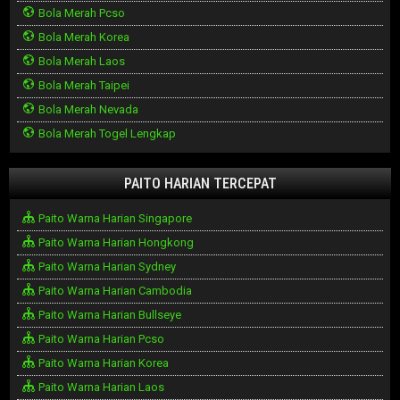
Bola Merah Pcso
Bola Merah Korea
Bola Merah Laos
Bola Merah Taipei
Bola Merah Nevada
Bola Merah Togel Lengkap
PAITO HARIAN TERCEPAT
Paito Warna Harian Singapore
Paito Warna Harian Hongkong
Paito Warna Harian Sydney
Paito Warna Harian Cambodia
Paito Warna Harian Bullseye
Paito Warna Harian Pcso
Paito Warna Harian Korea
Paito Warna Harian Laos