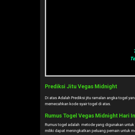
Te
Prediksi Jitu Vegas Midnight
Di atas Adalah Prediksi jitu ramalan angka togel yang
memecahkan kode syair togel di atas.
Rumus Togel Vegas Midnight Hari In
Rumus togel adalah metode yang digunakan untuk
miliki dapat meningkatkan peluang pemain untuk m