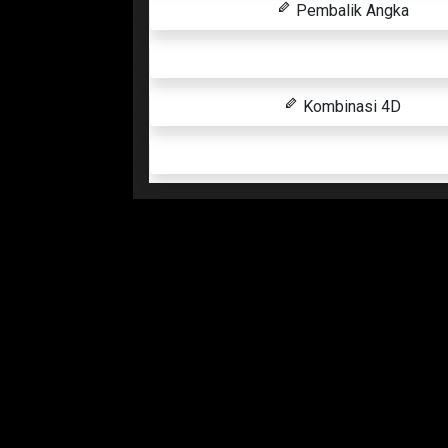
Pembalik Angka
Kombinasi 4D