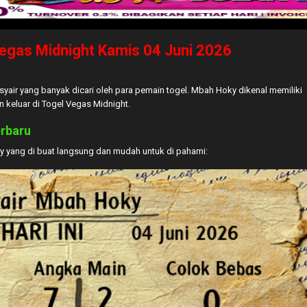
Vegas Midnight Kamis 04 Juni 2026
yair yang banyak dicari oleh para pemain togel. Mbah Hoky dikenal memiliki
eluar di Togel Vegas Midnight.
rbaru
y yang di buat langsung dan mudah untuk di pahami: