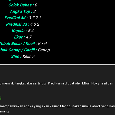
Colok Bebas :
0
Angka Top :
2
Prediksi 4d :
3 7 2 1
Prediksi 3d :
4 0 2
Kepala :
5 4
Ekor :
4 7
Tebak Besar / Kecil :
Kecil
bak Genap / Ganjil :
Genap
Shio :
Kelinci
 memiliki tingkat akurasi tinggi. Prediksi ini dibuat oleh Mbah Hoky hasil dari
i
 memperkirakan angka yang akan keluar. Menggunakan rumus abadi yang kam
enang.