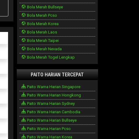
Bola Merah Bullseye
Bola Merah Pcso
Bola Merah Korea
Bola Merah Laos
Bola Merah Taipei
Bola Merah Nevada
Bola Merah Togel Lengkap
PAITO HARIAN TERCEPAT
Paito Warna Harian Singapore
Paito Warna Harian Hongkong
Paito Warna Harian Sydney
Paito Warna Harian Cambodia
Paito Warna Harian Bullseye
Paito Warna Harian Pcso
Paito Warna Harian Korea