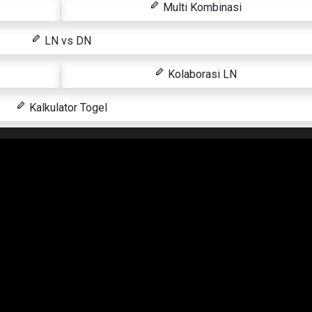
Multi Kombinasi
LN vs DN
Kolaborasi LN
Kalkulator Togel