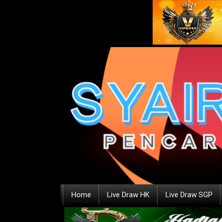
Home
Live Draw HK
Live Draw SGP