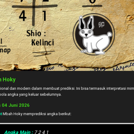
h Hoky
al dan modern dalam membuat prediksi. Ini bisa termasuk interpretasi mim
pola angka yang keluar sebelumnya.
s
04 Juni 2026
ht
Mbah Hoky memprediksi angka berikut:
Angka Main :
7 2 4 1