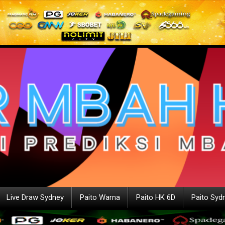
Live Draw Sydney
Paito Warna
Paito HK 6D
Paito Syd