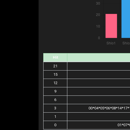
Hit
21
15
12
9
6
3
00*04*05*06*08*14*17*
1
0
01*07*