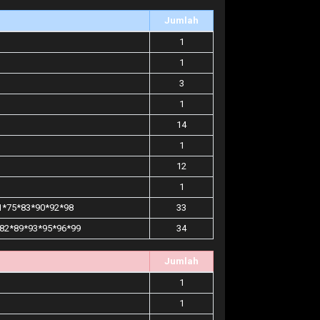
Jumlah
1
1
3
1
14
1
12
1
1*75*83*90*92*98
33
82*89*93*95*96*99
34
Jumlah
1
1