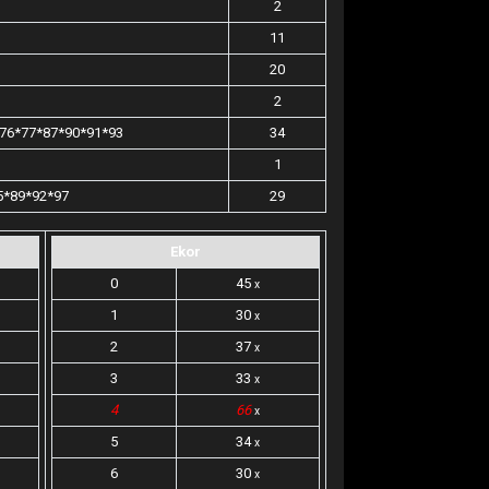
2
11
20
2
76*77*87*90*91*93
34
1
5*89*92*97
29
Ekor
0
45
x
1
30
x
2
37
x
3
33
x
4
66
x
5
34
x
6
30
x