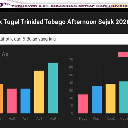
ik Togel Trinidad Tobago Afternoon Sejak 20