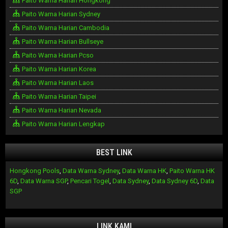
Paito Warna Harian Hongkong
Paito Warna Harian Sydney
Paito Warna Harian Cambodia
Paito Warna Harian Bullseye
Paito Warna Harian Pcso
Paito Warna Harian Korea
Paito Warna Harian Laos
Paito Warna Harian Taipei
Paito Warna Harian Nevada
Paito Warna Harian Lengkap
BEST LINK
Hongkong Pools
,
Data Warna Sydney
,
Data Warna HK
,
Paito Warna HK
6D
,
Data Warna SGP
,
Pencari Togel
,
Data Sydney
,
Data Sydney 6D
,
Data
SGP
LINK KAMI