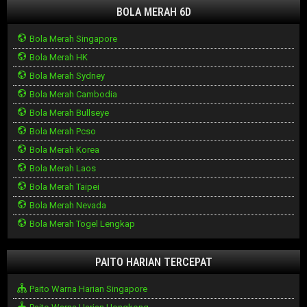
BOLA MERAH 6D
Bola Merah Singapore
Bola Merah HK
Bola Merah Sydney
Bola Merah Cambodia
Bola Merah Bullseye
Bola Merah Pcso
Bola Merah Korea
Bola Merah Laos
Bola Merah Taipei
Bola Merah Nevada
Bola Merah Togel Lengkap
PAITO HARIAN TERCEPAT
Paito Warna Harian Singapore