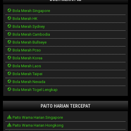
Bola Merah Singapore
Bola Merah HK
Bola Merah Sydney
Bola Merah Cambodia
Bola Merah Bullseye
Bola Merah Pcso
Bola Merah Korea
Bola Merah Laos
Bola Merah Taipei
Bola Merah Nevada
Bola Merah Togel Lengkap
PAITO HARIAN TERCEPAT
Paito Warna Harian Singapore
Paito Warna Harian Hongkong