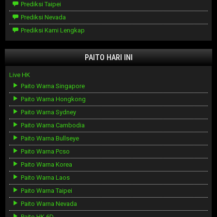
Prediksi Taipei
Prediksi Nevada
Prediksi Kami Lengkap
PAITO HARI INI
Live HK
Paito Warna Singapore
Paito Warna Hongkong
Paito Warna Sydney
Paito Warna Cambodia
Paito Warna Bullseye
Paito Warna Pcso
Paito Warna Korea
Paito Warna Laos
Paito Warna Taipei
Paito Warna Nevada
Paito HK 6D