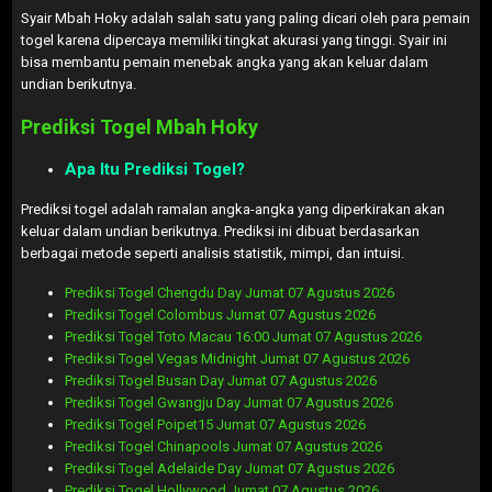
Syair Mbah Hoky adalah salah satu yang paling dicari oleh para pemain
togel karena dipercaya memiliki tingkat akurasi yang tinggi. Syair ini
bisa membantu pemain menebak angka yang akan keluar dalam
undian berikutnya.
Prediksi Togel Mbah Hoky
Apa Itu Prediksi Togel?
Prediksi togel adalah ramalan angka-angka yang diperkirakan akan
keluar dalam undian berikutnya. Prediksi ini dibuat berdasarkan
berbagai metode seperti analisis statistik, mimpi, dan intuisi.
Prediksi Togel Chengdu Day Jumat 07 Agustus 2026
Prediksi Togel Colombus Jumat 07 Agustus 2026
Prediksi Togel Toto Macau 16:00 Jumat 07 Agustus 2026
Prediksi Togel Vegas Midnight Jumat 07 Agustus 2026
Prediksi Togel Busan Day Jumat 07 Agustus 2026
Prediksi Togel Gwangju Day Jumat 07 Agustus 2026
Prediksi Togel Poipet15 Jumat 07 Agustus 2026
Prediksi Togel Chinapools Jumat 07 Agustus 2026
Prediksi Togel Adelaide Day Jumat 07 Agustus 2026
Prediksi Togel Hollywood Jumat 07 Agustus 2026