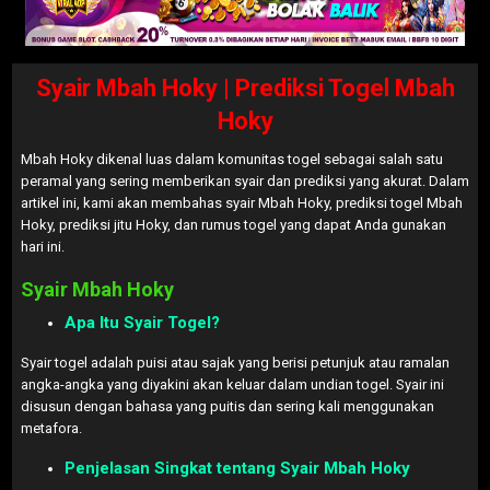
Syair Mbah Hoky | Prediksi Togel Mbah
Hoky
Mbah Hoky dikenal luas dalam komunitas togel sebagai salah satu
peramal yang sering memberikan syair dan prediksi yang akurat. Dalam
artikel ini, kami akan membahas syair Mbah Hoky, prediksi togel Mbah
Hoky, prediksi jitu Hoky, dan rumus togel yang dapat Anda gunakan
hari ini.
Syair Mbah Hoky
Apa Itu Syair Togel?
Syair togel adalah puisi atau sajak yang berisi petunjuk atau ramalan
angka-angka yang diyakini akan keluar dalam undian togel. Syair ini
disusun dengan bahasa yang puitis dan sering kali menggunakan
metafora.
Penjelasan Singkat tentang Syair Mbah Hoky