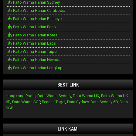
Paito Warna Harian Sydney
Paito Warna Harian Cambodia
Paito Warna Harian Bullseye
Paito Warna Harian Pcso
Paito Warna Harian Korea
Paito Warna Harian Laos
Paito Warna Harian Taipei
Paito Warna Harian Nevada
Paito Warna Harian Lengkap
BEST LINK
Hongkong Pools
,
Data Warna Sydney
,
Data Warna HK
,
Paito Warna HK
6D
,
Data Warna SGP
,
Pencari Togel
,
Data Sydney
,
Data Sydney 6D
,
Data
SGP
LINK KAMI