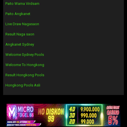
Paito Warna Virdsam
Paito Angkanet
Live Draw Nagasaon
Result Naga saon
Angkanet Sydney
Welcome Sydney Pools
Welcome To Hongkong
Result Hongkong Pools
Hongkong Pools Asli