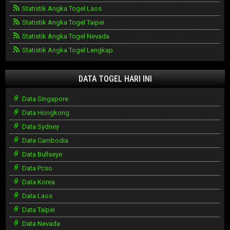
Statistik Angka Togel Laos
Statistik Angka Togel Taipei
Statistik Angka Togel Nevada
Statistik Angka Togel Lengkap
DATA TOGEL HARI INI
Data Singapore
Data Hongkong
Data Sydney
Data Cambodia
Data Bullseye
Data Pcso
Data Korea
Data Laos
Data Taipei
Data Nevada