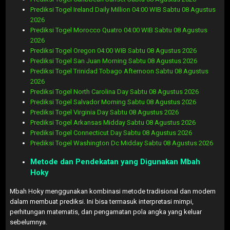
Prediksi Togel Ireland Daily Million 04:00 WIB Sabtu 08 Agustus
2026
Prediksi Togel Morocco Quatro 04:00 WIB Sabtu 08 Agustus
2026
Prediksi Togel Oregon 04:00 WIB Sabtu 08 Agustus 2026
Prediksi Togel San Juan Morning Sabtu 08 Agustus 2026
Prediksi Togel Trinidad Tobago Afternoon Sabtu 08 Agustus
2026
Prediksi Togel North Carolina Day Sabtu 08 Agustus 2026
Prediksi Togel Salvador Morning Sabtu 08 Agustus 2026
Prediksi Togel Virginia Day Sabtu 08 Agustus 2026
Prediksi Togel Arkansas Midday Sabtu 08 Agustus 2026
Prediksi Togel Connecticut Day Sabtu 08 Agustus 2026
Prediksi Togel Washington Dc Midday Sabtu 08 Agustus 2026
Metode dan Pendekatan yang Digunakan Mbah
Hoky
Mbah Hoky menggunakan kombinasi metode tradisional dan modern
dalam membuat prediksi. Ini bisa termasuk interpretasi mimpi,
perhitungan matematis, dan pengamatan pola angka yang keluar
sebelumnya.