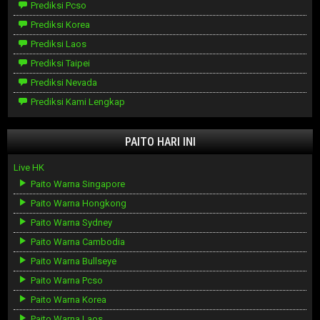
Prediksi Pcso
Prediksi Korea
Prediksi Laos
Prediksi Taipei
Prediksi Nevada
Prediksi Kami Lengkap
PAITO HARI INI
Live HK
Paito Warna Singapore
Paito Warna Hongkong
Paito Warna Sydney
Paito Warna Cambodia
Paito Warna Bullseye
Paito Warna Pcso
Paito Warna Korea
Paito Warna Laos