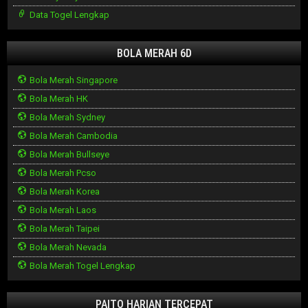
Data Togel Lengkap
BOLA MERAH 6D
Bola Merah Singapore
Bola Merah HK
Bola Merah Sydney
Bola Merah Cambodia
Bola Merah Bullseye
Bola Merah Pcso
Bola Merah Korea
Bola Merah Laos
Bola Merah Taipei
Bola Merah Nevada
Bola Merah Togel Lengkap
PAITO HARIAN TERCEPAT