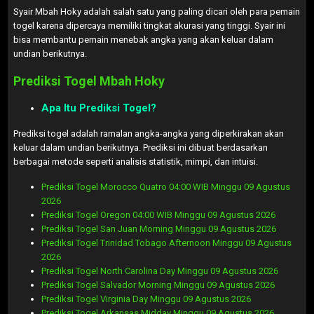
Syair Mbah Hoky adalah salah satu yang paling dicari oleh para pemain
togel karena dipercaya memiliki tingkat akurasi yang tinggi. Syair ini
bisa membantu pemain menebak angka yang akan keluar dalam
undian berikutnya.
Prediksi Togel Mbah Hoky
Apa Itu Prediksi Togel?
Prediksi togel adalah ramalan angka-angka yang diperkirakan akan
keluar dalam undian berikutnya. Prediksi ini dibuat berdasarkan
berbagai metode seperti analisis statistik, mimpi, dan intuisi.
Prediksi Togel Morocco Quatro 04:00 WIB Minggu 09 Agustus
2026
Prediksi Togel Oregon 04:00 WIB Minggu 09 Agustus 2026
Prediksi Togel San Juan Morning Minggu 09 Agustus 2026
Prediksi Togel Trinidad Tobago Afternoon Minggu 09 Agustus
2026
Prediksi Togel North Carolina Day Minggu 09 Agustus 2026
Prediksi Togel Salvador Morning Minggu 09 Agustus 2026
Prediksi Togel Virginia Day Minggu 09 Agustus 2026
Prediksi Togel Arkansas Midday Minggu 09 Agustus 2026