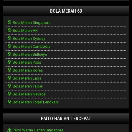
BOLA MERAH 6D
Bola Merah Singapore
Bola Merah HK
Bola Merah Sydney
Bola Merah Cambodia
Bola Merah Bullseye
Bola Merah Pcso
Bola Merah Korea
Bola Merah Laos
Bola Merah Taipei
Bola Merah Nevada
Bola Merah Togel Lengkap
PAITO HARIAN TERCEPAT
Paito Warna Harian Singapore