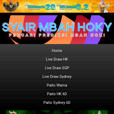
Home
Live Draw HK
Live Draw SGP
Live Draw Sydney
Paito Warna
Paito HK 6D
Paito Sydney 6D