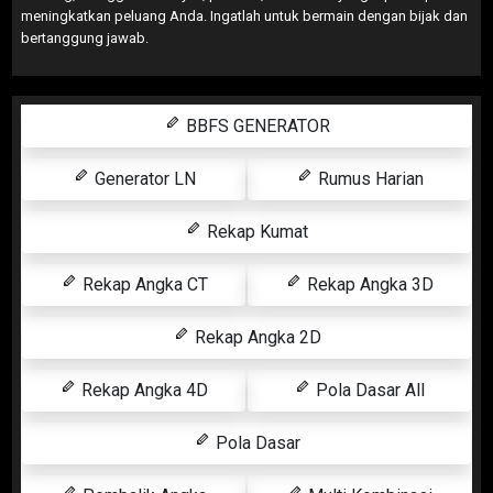
meningkatkan peluang Anda. Ingatlah untuk bermain dengan bijak dan
bertanggung jawab.
BBFS GENERATOR
Generator LN
Rumus Harian
Rekap Kumat
Rekap Angka CT
Rekap Angka 3D
Rekap Angka 2D
Rekap Angka 4D
Pola Dasar All
Pola Dasar