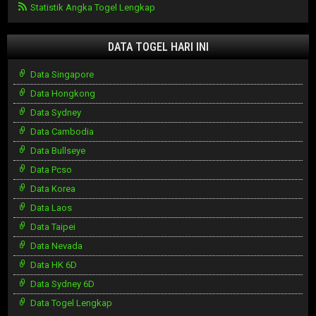
Statistik Angka Togel Lengkap
DATA TOGEL HARI INI
Data Singapore
Data Hongkong
Data Sydney
Data Cambodia
Data Bullseye
Data Pcso
Data Korea
Data Laos
Data Taipei
Data Nevada
Data HK 6D
Data Sydney 6D
Data Togel Lengkap