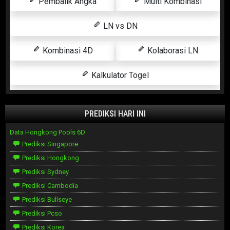
Pembalik Angka
Multi Kombinasi
LN vs DN
Kombinasi 4D
Kolaborasi LN
Kalkulator Togel
PREDIKSI HARI INI
Data Hongkong Pools 6D
Prediksi Singapore
Prediksi Hongkong
Prediksi Sydney
Prediksi Cambodia
Prediksi Bullseye
Prediksi Pcso
Prediksi Korea