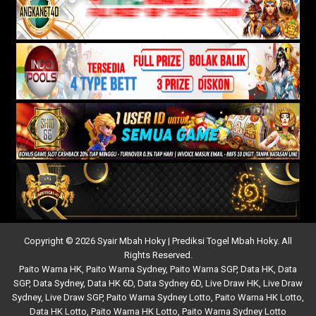
Copyright © 2026 Syair Mbah Hoky | Prediksi Togel Mbah Hoky. All
Rights Reserved.
Paito Warna HK
,
Paito Warna Sydney
,
Paito Warna SGP
,
Data HK
,
Data
SGP
,
Data Sydney
,
Data HK 6D
,
Data Sydney 6D
,
Live Draw HK
,
Live Draw
Sydney
,
Live Draw SGP
,
Paito Warna Sydney Lotto
,
Paito Warna HK Lotto
,
Data HK Lotto
,
Paito Warna HK Lotto
,
Paito Warna Sydney Lotto