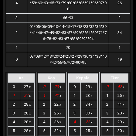
4
*58*60*63*65*73*79*80*85*86*91*96*97*9
26
8
3
66*93
2
01*05*06*09*10*14*15*17*18*23*32*35*39
2
*41*46*47*49*52*53*57*59*62*64*69*71*7
34
6*78*82*83*87*88*89*92*94
1
70
1
03*08*12*13*20*24*25*27*29*30*34*38*40
0
19
*42*56*67*72*90*95
As
Kop
Kepala
Ekor
0
27
0
20
0
29
0
42
x
x
x
x
1
24
1
41
1
23
1
25
x
x
x
x
2
28
2
22
2
34
2
41
x
x
x
x
3
28
3
25
3
33
3
20
x
x
x
x
4
28
4
36
4
22
4
29
x
x
x
x
5
28
5
32
5
25
5
30
x
x
x
x