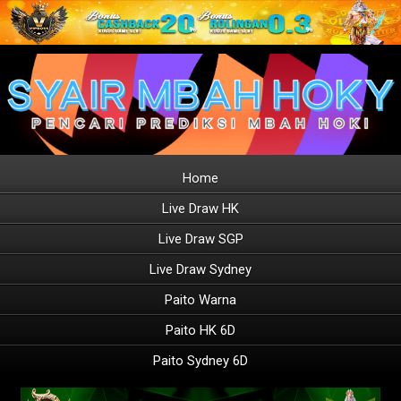
Home
Live Draw HK
Live Draw SGP
Live Draw Sydney
Paito Warna
Paito HK 6D
Paito Sydney 6D