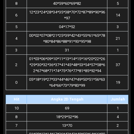
8
40*59*60*69*82
5
12*23*24*28*34*35*38*70*72*87*89*90*96
6
14
*97
5
04*17*52
3
00*02*07*08*21*25*39*42*43*55*61*65*78
4
21
*80*84*86*88*91*93*95*98
3
31
1
01*03*06*09*10*11*13*14*15*16*20*22*26
2
*29*30*32*36*37*41*45*48*53*54*57*58*6
37
2*67*68*71*74*75*76*77*81*85*92*94
05*18*19*27*33*44*46*47*49*50*51*56*63
0
19
*64*66*73*79*83*99
Hit
Angka 2D Tengah
Jumlah
10
69
1
8
18*29*52*96
4
7
13*70
2