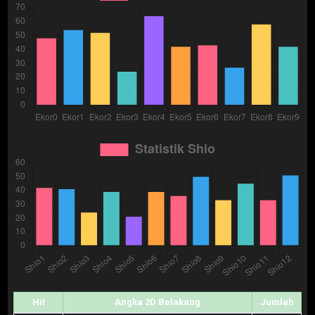
Hit
Angka 2D Belakang
Jumlah