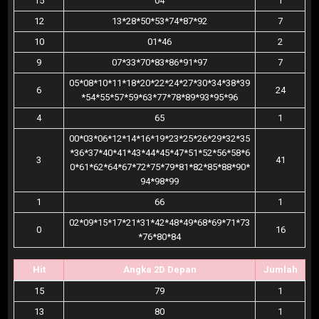
15
04
1
12
13*28*50*53*74*87*92
7
10
01*46
2
9
07*33*70*83*86*91*97
7
05*08*10*11*18*20*22*24*27*30*34*38*39
6
24
*54*55*57*59*63*77*78*89*93*95*96
4
65
1
00*03*06*12*14*16*19*23*25*26*29*32*35
*36*37*40*41*43*44*45*47*51*52*56*58*6
3
41
0*61*62*64*67*72*75*79*81*82*85*88*90*
94*98*99
1
66
1
02*09*15*17*21*31*42*48*49*68*69*71*73
0
16
*76*80*84
Hit
Angka 2D Depan
Jumlah
15
79
1
13
80
1