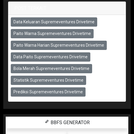
POST TERKAIT
Data Keluaran Supremeventures Drivetime
Paito Warna Supremeventures Drivetime
Paito Warna Harian Supremeventures Drivetime
Data Paito Supremeventures Drivetime
Bola Merah Supremeventures Drivetime
Statistik Supremeventures Drivetime
Prediksi Supremeventures Drivetime
BBFS GENERATOR