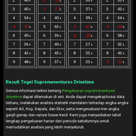
2
46
2
72
2
36
2
33
x
x
x
x
3
40
3
27
3
57
3
43
x
x
x
x
4
54
4
40
4
59
4
34
x
x
x
x
5
22
5
63
5
61
5
60
x
x
x
x
6
40
6
36
6
25
6
58
x
x
x
x
7
36
7
40
7
27
7
52
x
x
x
x
8
42
8
43
8
33
8
43
x
x
x
x
9
48
9
57
9
33
9
32
x
x
x
x
Result Togel Supremeventures Drivetime
Semua informasi terkini tentang
Pengeluaran supremeventures
drivetime
dapat ditemukan di sini. Anda dapat mengeksplorasi data
terbaru, melakukan analisis statistik mendalam terhadap angka-angka
seperti AS, Kop, Kepala, dan Ekor, serta mengevaluasi tren angka
ganjil-genap dan variasi besar-kecil. Kami juga menyediakan tabel
lengkap pengeluaran harian dari periode sebelumnya untuk
memudahkan analisis yang lebih menyeluruh.