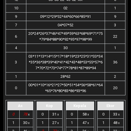
10
02
1
9
09*12*29*32*44*60*66*85*91
9
7
04*07*52
3
20*24*26*37*46*47*49*59*63*68*69*71*75
6
22
*79*84*88*90*92*95*97*98*99
4
30
1
03*11*13*14*15*17*18*19*23*25*31*33*34
3
*35*36*38*39*40*41*42*43*48*53*55*57*6
36
7*70*72*73*74*77*78*81*87*89*94
1
28*62
2
00*01*10*16*21*27*50*51*54*56*58*61*64
0
20
*65*76*80*83*86*93*96
As
Kop
Kepala
Ekor
0
78
0
31
0
58
0
33
x
x
x
x
1
30
1
27
1
47
1
48
x
x
x
x