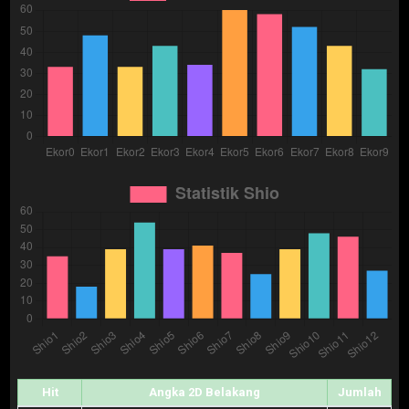
Hit
Angka 2D Belakang
Jumlah