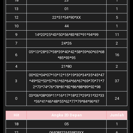
18
23
1
13
01
1
12
22*51*54*90*XX
5
10
44
1
9
14*20*25*43*50*56*83*87*91*94*99
11
7
24*26
2
05*13*28*37*38*39*40*42*58*59*60*65*68
6
16
*85*93*95
4
21*80
2
00*02*04*07*10*12*15*19*30*34*35*45*47
3
*49*52*53*57*61*63*64*66*67*69*70*71*7
37
2*73*74*76*78*81*82*86*88*89*92*98
03*06*08*09*11*16*17*18*27*29*31*32*33
0
24
*36*41*46*48*55*62*77*79*84*96*97
Hit
Angka 2D Depan
Jumlah
18
05
1
12
06*08*22*45*82*XX
6