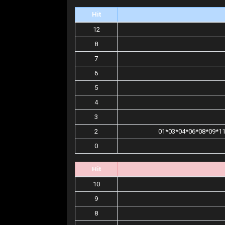
Hit
12
8
7
6
5
4
3
2
01*03*04*06*08*09*11
0
Hit
10
9
8