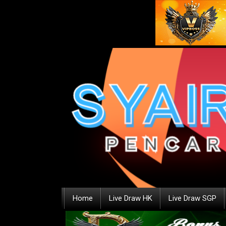
Home
Live Draw HK
Live Draw SGP