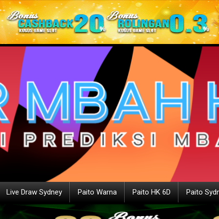
Live Draw Sydney
Paito Warna
Paito HK 6D
Paito Syd