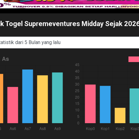
tik Togel Supremeventures Midday Sejak 202