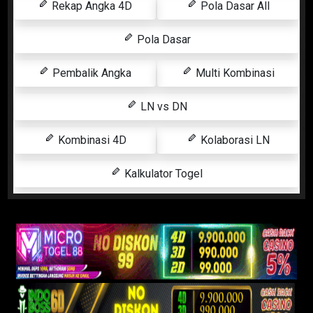
Rekap Angka 4D
Pola Dasar All
Pola Dasar
Pembalik Angka
Multi Kombinasi
LN vs DN
Kombinasi 4D
Kolaborasi LN
Kalkulator Togel