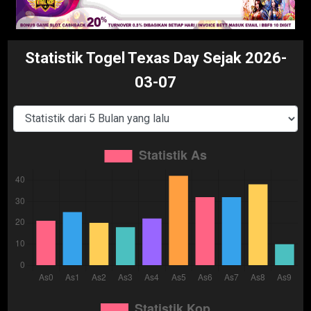
Statistik Togel Texas Day Sejak 2026-
03-07