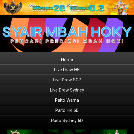
Home
Live Draw HK
Live Draw SGP
Live Draw Sydney
Paito Warna
Paito HK 6D
Paito Sydney 6D