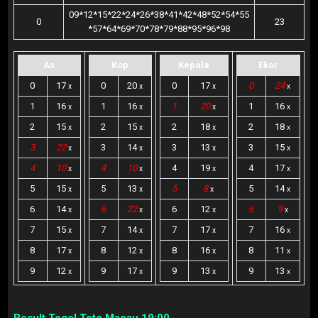
09*12*15*22*24*26*38*41*42*48*52*54*55
0
23
*57*64*69*70*78*79*88*95*96*98
As
Kop
Kepala
Ekor
0
17
0
20
0
17
0
24
x
x
x
x
1
16
1
16
1
20
1
16
x
x
x
x
2
15
2
15
2
18
2
18
x
x
x
x
3
22
3
14
3
13
3
15
x
x
x
x
4
10
4
10
4
19
4
17
x
x
x
x
5
15
5
13
5
8
5
14
x
x
x
x
6
14
6
22
6
12
6
9
x
x
x
x
7
15
7
14
7
17
7
16
x
x
x
x
8
17
8
12
8
16
8
11
x
x
x
x
9
12
9
17
9
13
9
13
x
x
x
x
Result Togel Toto Macau 19:00