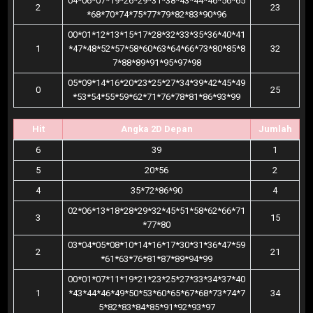
04*06*07*19*26*29*31*38*43*44*46*56*65
2
23
*68*70*74*75*77*79*82*83*90*96
00*01*12*13*15*17*28*32*33*35*36*40*41
1
*47*48*52*57*58*60*63*64*66*73*80*85*8
32
7*88*89*91*95*97*98
05*09*14*16*20*23*25*27*34*39*42*45*49
0
25
*53*54*55*59*62*71*76*78*81*86*93*99
Hit
Angka 2D Depan
Jumlah
6
39
1
5
20*56
2
4
35*72*86*90
4
02*06*13*18*28*29*32*45*51*58*62*66*71
3
15
*77*80
03*04*05*08*10*14*16*17*30*31*36*47*59
2
21
*61*63*76*81*87*89*94*99
00*01*07*11*19*21*23*25*27*33*34*37*40
1
*43*44*46*49*50*53*60*65*67*68*73*74*7
34
5*82*83*84*85*91*92*93*97