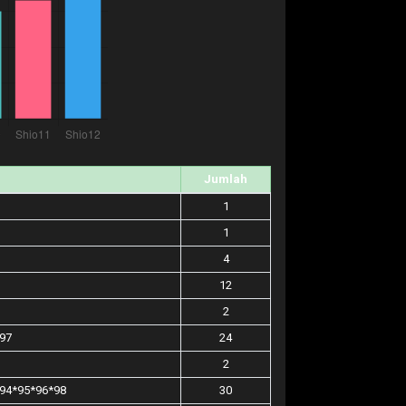
Jumlah
1
1
4
12
2
97
24
2
94*95*96*98
30