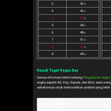
2
52
x
3
42
x
4
59
x
5
49
x
6
48
x
7
51
x
8
21
x
9
49
x
Result Togel Vegas Day
Semua informasi terkini tentang
Pengeluaran vegas
angka seperti AS, Kop, Kepala, dan Ekor, serta meng
sebelumnya untuk memudahkan analisis yang lebih
POST TERKAIT