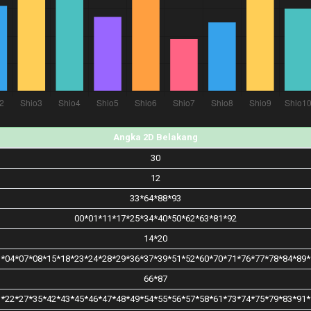
Angka 2D Belakang
30
12
33*64*88*93
00*01*11*17*25*34*40*50*62*63*81*92
14*20
*04*07*08*15*18*23*24*28*29*36*37*39*51*52*60*70*71*76*77*78*84*89*
66*87
*22*27*35*42*43*45*46*47*48*49*54*55*56*57*58*61*73*74*75*79*83*91*