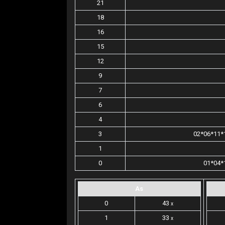
21
18
16
15
12
9
7
6
4
3
02*06*11*
1
0
01*04*
As
0
43
x
1
33
x