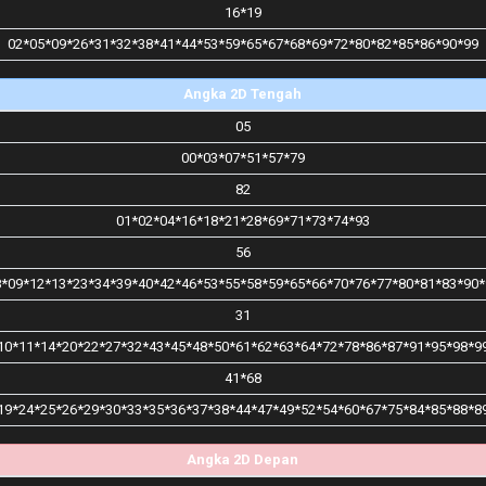
16*19
02*05*09*26*31*32*38*41*44*53*59*65*67*68*69*72*80*82*85*86*90*99
Angka 2D Tengah
05
00*03*07*51*57*79
82
01*02*04*16*18*21*28*69*71*73*74*93
56
*09*12*13*23*34*39*40*42*46*53*55*58*59*65*66*70*76*77*80*81*83*90*
31
10*11*14*20*22*27*32*43*45*48*50*61*62*63*64*72*78*86*87*91*95*98*9
41*68
19*24*25*26*29*30*33*35*36*37*38*44*47*49*52*54*60*67*75*84*85*88*8
Angka 2D Depan