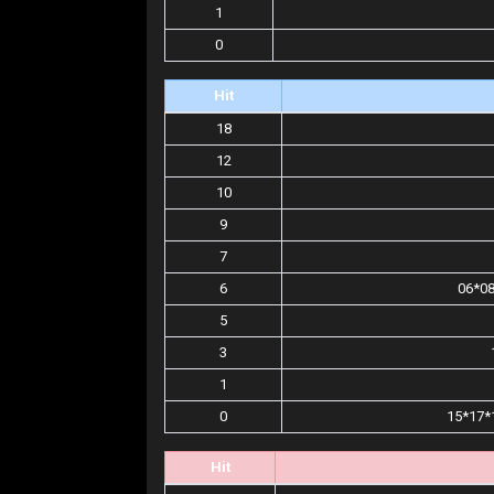
1
0
Hit
18
12
10
9
7
6
06*08
5
3
1
0
15*17*
Hit