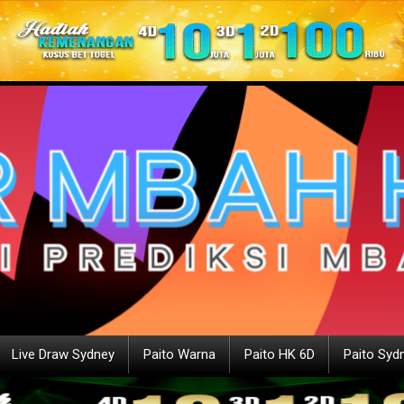
Live Draw Sydney
Paito Warna
Paito HK 6D
Paito Syd