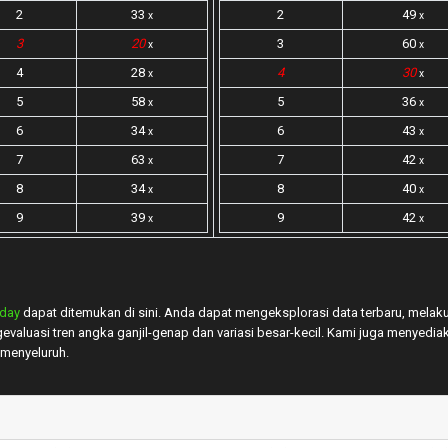
2
33
2
49
x
x
3
20
3
60
x
x
4
28
4
30
x
x
5
58
5
36
x
x
6
34
6
43
x
x
7
63
7
42
x
x
8
34
8
40
x
x
9
39
9
42
x
x
 day
dapat ditemukan di sini. Anda dapat mengeksplorasi data terbaru, melaku
evaluasi tren angka ganjil-genap dan variasi besar-kecil. Kami juga menyedia
 menyeluruh.