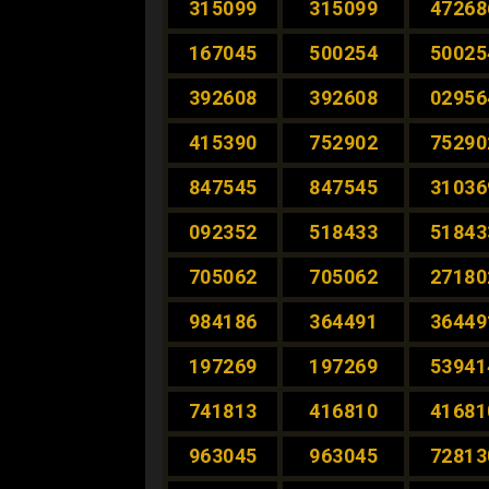
315099
315099
47268
167045
500254
50025
392608
392608
02956
415390
752902
75290
847545
847545
31036
092352
518433
51843
705062
705062
27180
984186
364491
36449
197269
197269
53941
741813
416810
41681
963045
963045
72813