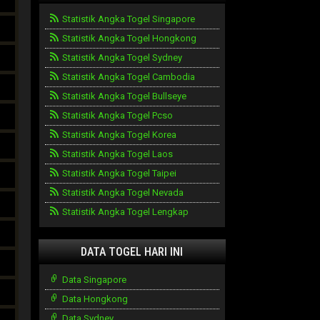
Statistik Angka Togel Singapore
Statistik Angka Togel Hongkong
Statistik Angka Togel Sydney
Statistik Angka Togel Cambodia
Statistik Angka Togel Bullseye
Statistik Angka Togel Pcso
Statistik Angka Togel Korea
Statistik Angka Togel Laos
Statistik Angka Togel Taipei
Statistik Angka Togel Nevada
Statistik Angka Togel Lengkap
DATA TOGEL HARI INI
Data Singapore
Data Hongkong
Data Sydney