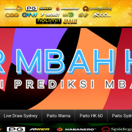
Live Draw Sydney
Paito Warna
Paito HK 6D
Paito Syd