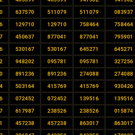
0
637570
511079
511079
083937
6
129710
129710
758464
758464
7
450637
877041
877041
795901
6
530167
530167
645271
645271
2
948202
095781
095781
327256
0
891236
891236
274088
274088
4
503164
415769
415769
930426
6
072452
072452
139516
139516
7
617987
238526
238526
015874
1
457238
457238
863017
863017