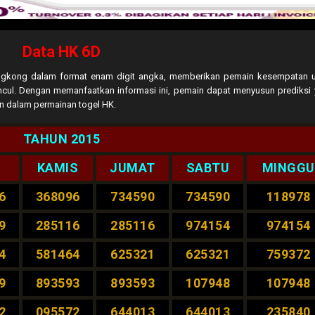
Data HK 6D
ngkong dalam format enam digit angka, memberikan pemain kesempatan u
ncul. Dengan memanfaatkan informasi ini, pemain dapat menyusun prediksi
n dalam permainan togel HK.
TAHUN 2015
U
KAMIS
JUMAT
SABTU
MINGGU
6
368096
734590
734590
118978
9
285116
285116
974154
974154
4
581464
625321
625321
759372
9
893593
893593
107948
107948
2
095572
644013
644013
235840