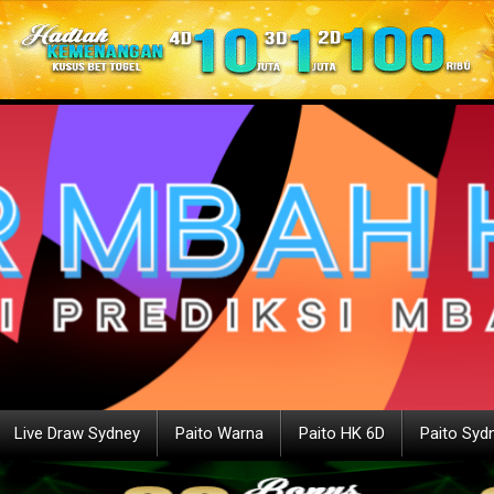
Live Draw Sydney
Paito Warna
Paito HK 6D
Paito Syd