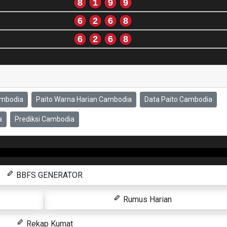
8
1
9
9
6
2
6
8
6
2
6
8
ambodia
Paito Warna Harian Cambodia
Data Paito Cambodia
a
Prediksi Cambodia
BBFS GENERATOR
Rumus Harian
Rekap Kumat