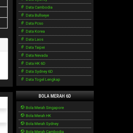
Data Cambodia
Data Bullseye
Data Pcso
Data Korea
Data Laos
Data Taipei
Data Nevada
Data HK 6D
Data Sydney 6D
Data Togel Lengkap
BOLA MERAH 6D
Bola Merah Singapore
Bola Merah HK
Bola Merah Sydney
Bola Merah Cambodia