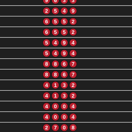
9
6
3
3
2
5
4
9
6
5
5
2
6
5
5
2
5
4
9
4
5
4
9
4
8
8
6
7
8
8
6
7
4
1
3
2
4
1
3
2
4
0
0
4
4
0
0
4
2
7
0
8