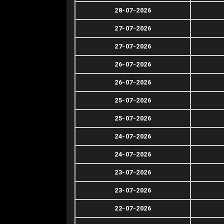
28-07-2026
27-07-2026
27-07-2026
26-07-2026
26-07-2026
25-07-2026
25-07-2026
24-07-2026
24-07-2026
23-07-2026
23-07-2026
22-07-2026