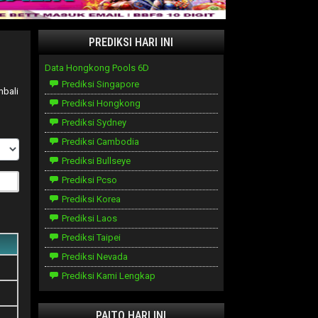
PREDIKSI HARI INI
Data Hongkong Pools 6D
Prediksi Singapore
mbali
Prediksi Hongkong
Prediksi Sydney
Prediksi Cambodia
Prediksi Bullseye
Prediksi Pcso
Prediksi Korea
Prediksi Laos
Prediksi Taipei
Prediksi Nevada
Prediksi Kami Lengkap
PAITO HARI INI